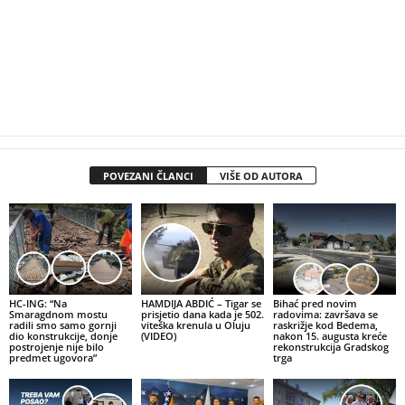
POVEZANI ČLANCI
VIŠE OD AUTORA
HC-ING: “Na
HAMDIJA ABDIĆ – Tigar se
Bihać pred novim
Smaragdnom mostu
prisjetio dana kada je 502.
radovima: završava se
radili smo samo gornji
viteška krenula u Oluju
raskrižje kod Bedema,
dio konstrukcije, donje
(VIDEO)
nakon 15. augusta kreće
postrojenje nije bilo
rekonstrukcija Gradskog
predmet ugovora”
trga