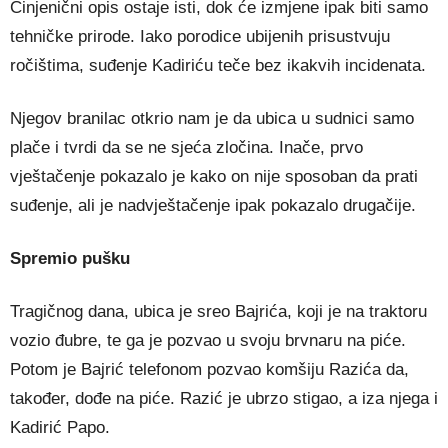
Činjenični opis ostaje isti, dok će izmjene ipak biti samo
tehničke prirode. Iako porodice ubijenih prisustvuju
ročištima, suđenje Kadiriću teče bez ikakvih incidenata.
Njegov branilac otkrio nam je da ubica u sudnici samo
plače i tvrdi da se ne sjeća zločina. Inače, prvo
vještačenje pokazalo je kako on nije sposoban da prati
suđenje, ali je nadvještačenje ipak pokazalo drugačije.
Spremio pušku
Tragičnog dana, ubica je sreo Bajrića, koji je na traktoru
vozio đubre, te ga je pozvao u svoju brvnaru na piće.
Potom je Bajrić telefonom pozvao komšiju Razića da,
također, dođe na piće. Razić je ubrzo stigao, a iza njega i
Kadirić Papo.