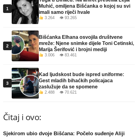
Muhić, omiljena Bišćanka o kojoj su svi
1
imali samo riječi hvale
3.264 👁 93.265
Bišćanka Elhana osvojila društvene
mreže: Njene snimke dijele Toni Cetinski,
2
Marija Šerifović i brojni mediji
3.006 👁 83.461
Kad ljudskost bude ispred uniforme:
Gest mladih bihaćkih policajaca
3
zaslužuje da se spomene
2.488 👁 70.621
Čitaj i ovo:
Sjekirom ubio dvoje Bišćana: Počelo suđenje Aliji