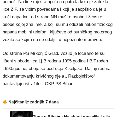
pomoć. Na lice mjesta upućena patrola koja je zatekla
lice Z.F. sa vidim povredama i koji je saopštio da je u
kući napadnut od strane NN muške osobe i ženske
osobe kojoj zna ime, a koji su mu oduzeli nakon fizičkog
napada mobilni telefon i ključeve od putničkog motornog
vozila sa kojim su se udaljili u nepoznatom pravcu.
Od strane PS Mrkonjić Grad, vozilo je locirano te su
lišeni slobode lica Lj.B.rođena 1995.godine i B.T.rođen
1990.godine, oboje sa područja Kiseljaka. Daljnji rad na
dokumentovanju krivičnog djela „ Razbojništvo“
nastavljaju istražitelji OKP PS Bihać.
Najčitanije zadnjih 7 dana
Tuga u Bihaću: Na ahiret preselila Lejla