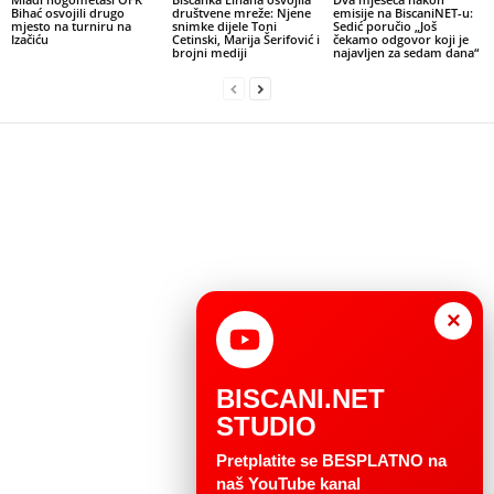
Bihać osvojili drugo
društvene mreže: Njene
emisije na BiscaniNET-u:
mjesto na turniru na
snimke dijele Toni
Sedić poručio „Još
Izačiću
Cetinski, Marija Šerifović i
čekamo odgovor koji je
brojni mediji
najavljen za sedam dana“
×
BISCANI.NET
STUDIO
Pretplatite se BESPLATNO na
naš YouTube kanal