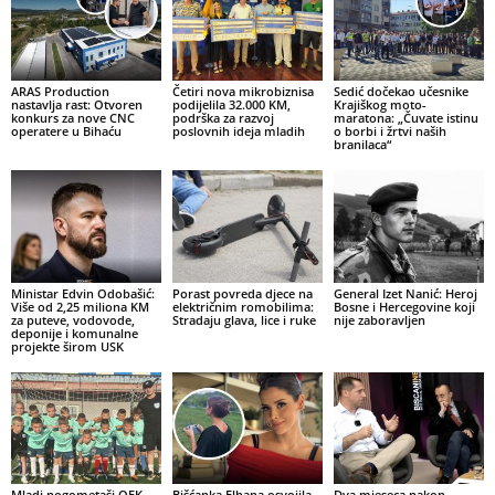
ARAS Production
Četiri nova mikrobiznisa
Sedić dočekao učesnike
nastavlja rast: Otvoren
podijelila 32.000 KM,
Krajiškog moto-
konkurs za nove CNC
podrška za razvoj
maratona: „Čuvate istinu
operatere u Bihaću
poslovnih ideja mladih
o borbi i žrtvi naših
branilaca“
Ministar Edvin Odobašić:
Porast povreda djece na
General Izet Nanić: Heroj
Više od 2,25 miliona KM
električnim romobilima:
Bosne i Hercegovine koji
za puteve, vodovode,
Stradaju glava, lice i ruke
nije zaboravljen
deponije i komunalne
projekte širom USK
Mladi nogometaši OFK
Bišćanka Elhana osvojila
Dva mjeseca nakon