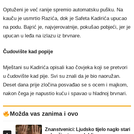
Optuženi je već ranije spremio automatsku pušku. Na
kauču je usmrtio Razića, dok je Safeta Kadirića upucao
na podu. Bajrić je, najvjerovatnije, pokušao pobjeći, jer je
upucan u leđa na izlazu iz brvnare.
Čudovište kad popije
Mještani su Kadirića opisali kao čovjeka koji se pretvori
u čudovište kad pije. Svi su znali da je bio naoružan.
Deset dana prije zločina posvađao se s ocem i majkom,
nakon čega je napustio kuću i spavao u hladnoj brvnari.
Možda vas zanima i ovo
Znanstvenici: Ljudsko tijelo naglo stari