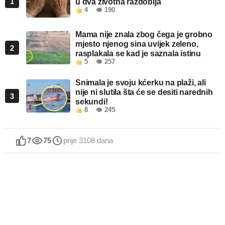
1
u dva životna razdoblja
4
👁 190
Mama nije znala zbog čega je grobno
mjesto njenog sina uvijek zeleno,
2
rasplakala se kad je saznala istinu
5
👁 257
Snimala je svoju kćerku na plaži, ali
nije ni slutila šta će se desiti narednih
3
sekundi!
8
👁 245
7
75
prije 3108 dana