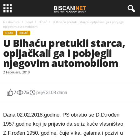
Naslovnica
Grad
Bihać
U Bihaću pretukli starca, opljačkali ga i pobjegli
njegovim automobilom
GRAD
BIHAĆ
U Bihaću pretukli starca,
opljačkali ga i pobjegli
njegovim automobilom
2 Februara, 2018
7
75
prije 3108 dana
Dana 02.02.2018.godine, PS obratio se D.D.rođen
1957.godine koji je prijavio da se iz kuće vlasništvo
Z.F.rođen 1950. godine, čuje vika, galama i pozivi u