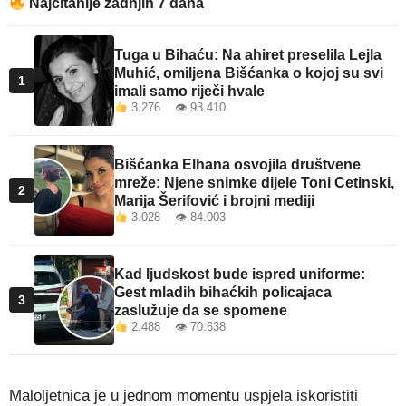
Najčitanije zadnjih 7 dana
Tuga u Bihaću: Na ahiret preselila Lejla
Muhić, omiljena Bišćanka o kojoj su svi
1
imali samo riječi hvale
3.276 👁 93.410
Bišćanka Elhana osvojila društvene
mreže: Njene snimke dijele Toni Cetinski,
2
Marija Šerifović i brojni mediji
3.028 👁 84.003
Kad ljudskost bude ispred uniforme:
Gest mladih bihaćkih policajaca
3
zaslužuje da se spomene
2.488 👁 70.638
Maloljetnica je u jednom momentu uspjela iskoristiti