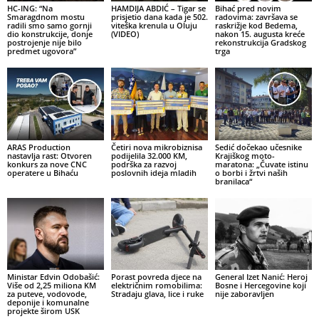
HC-ING: “Na
HAMDIJA ABDIĆ – Tigar se
Bihać pred novim
Smaragdnom mostu
prisjetio dana kada je 502.
radovima: završava se
radili smo samo gornji
viteška krenula u Oluju
raskrižje kod Bedema,
dio konstrukcije, donje
(VIDEO)
nakon 15. augusta kreće
postrojenje nije bilo
rekonstrukcija Gradskog
predmet ugovora”
trga
ARAS Production
Četiri nova mikrobiznisa
Sedić dočekao učesnike
nastavlja rast: Otvoren
podijelila 32.000 KM,
Krajiškog moto-
konkurs za nove CNC
podrška za razvoj
maratona: „Čuvate istinu
operatere u Bihaću
poslovnih ideja mladih
o borbi i žrtvi naših
branilaca“
Ministar Edvin Odobašić:
Porast povreda djece na
General Izet Nanić: Heroj
Više od 2,25 miliona KM
električnim romobilima:
Bosne i Hercegovine koji
za puteve, vodovode,
Stradaju glava, lice i ruke
nije zaboravljen
deponije i komunalne
projekte širom USK