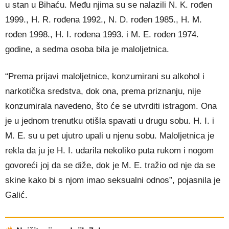
u stan u Bihaću. Među njima su se nalazili N. K. rođen
1999., H. R. rođena 1992., N. D. rođen 1985., H. M.
rođen 1998., H. I. rođena 1993. i M. E. rođen 1974.
godine, a sedma osoba bila je maloljetnica.
“Prema prijavi maloljetnice, konzumirani su alkohol i
narkotička sredstva, dok ona, prema priznanju, nije
konzumirala navedeno, što će se utvrditi istragom. Ona
je u jednom trenutku otišla spavati u drugu sobu. H. I. i
M. E. su u pet ujutro upali u njenu sobu. Maloljetnica je
rekla da ju je H. I. udarila nekoliko puta rukom i nogom
govoreći joj da se diže, dok je M. E. tražio od nje da se
skine kako bi s njom imao seksualni odnos”, pojasnila je
Galić.