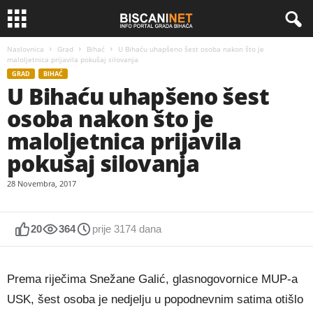
Naslovnica
Grad
Bihać
U Bihaću uhapšeno šest osoba nakon što je
maloljetnica prijavila pokušaj silovanja
GRAD
BIHAĆ
U Bihaću uhapšeno šest
osoba nakon što je
maloljetnica prijavila
pokušaj silovanja
28 Novembra, 2017
20
364
prije 3174 dana
Prema riječima Snežane Galić, glasnogovornice MUP-a
USK, šest osoba je nedjelju u popodnevnim satima otišlo