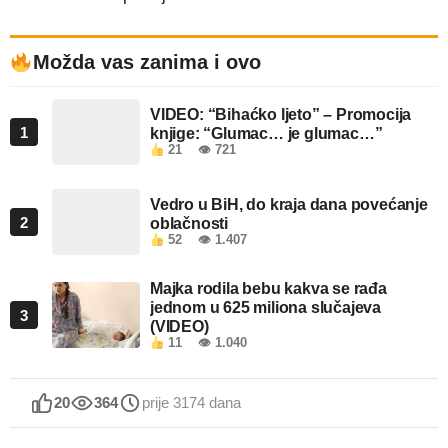
Možda vas zanima i ovo
VIDEO: “Bihaćko ljeto” – Promocija
1
knjige: “Glumac… je glumac…”
21
👁 721
Vedro u BiH, do kraja dana povećanje
2
oblačnosti
52
👁 1.407
Majka rodila bebu kakva se rađa
jednom u 625 miliona slučajeva
3
(VIDEO)
11
👁 1.040
20
364
prije 3174 dana