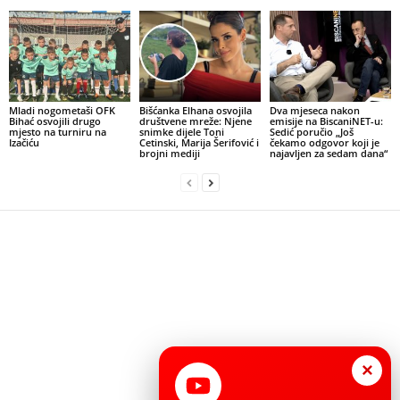
Mladi nogometaši OFK
Bišćanka Elhana osvojila
Dva mjeseca nakon
Bihać osvojili drugo
društvene mreže: Njene
emisije na BiscaniNET-u:
mjesto na turniru na
snimke dijele Toni
Sedić poručio „Još
Izačiću
Cetinski, Marija Šerifović i
čekamo odgovor koji je
brojni mediji
najavljen za sedam dana“
×