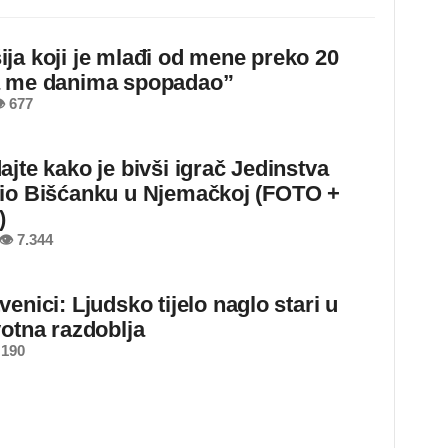
ja koji je mlađi od mene preko 20
a me danima spopadao”
 677
ajte kako je bivši igrač Jedinstva
io Bišćanku u Njemačkoj (FOTO +
)
👁 7.344
enici: Ljudsko tijelo naglo stari u
votna razdoblja
 190