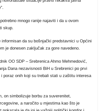
 novonastale situacije praviti nikakva javna
”.
otrebno mnogo ranije najaviti i da u ovom
ti skup.
 informisan da su bošnjački predstavnici u Općini
jem je donesen zaključak za gore navedeno.
jednik OO SDP – Srebrenica Ahmo Mehmedović,
anja Dana nezavisnosti BiH u Srebrenici po prvi
 poraz onih koji su trebali stati u zaštitu interesa
, on simbolizuje borbu za suverenitet,
rcegovine, a naročito u mjestima kao što je
pokazala je da joj je važniji politički komfor i