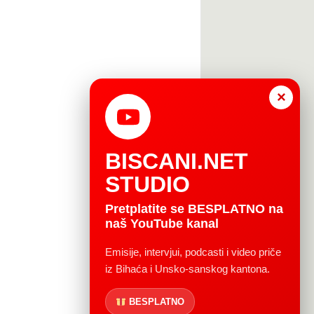
×
BISCANI.NET
STUDIO
Pretplatite se BESPLATNO na
naš YouTube kanal
Emisije, intervjui, podcasti i video priče
iz Bihaća i Unsko-sanskog kantona.
BESPLATNO