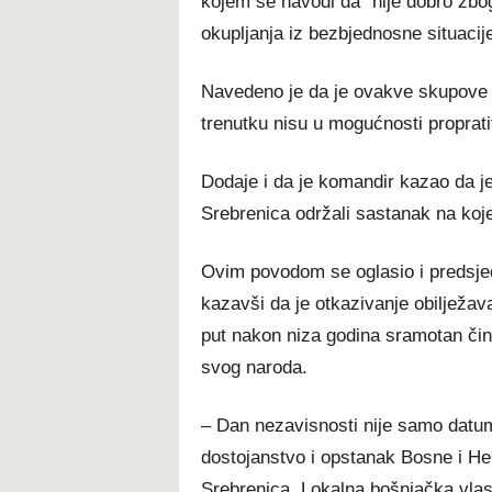
kojem se navodi da “nije dobro zbog
okupljanja iz bezbjednosne situacije
Navedeno je da je ovakve skupove p
trenutku nisu u mogućnosti proprati
Dodaje i da je komandir kazao da je
Srebrenica održali sastanak na ko
Ovim povodom se oglasio i preds
kazavši da je otkazivanje obilježav
put nakon niza godina sramotan čin i
svog naroda.
– Dan nezavisnosti nije samo datum
dostojanstvo i opstanak Bosne i He
Srebrenica. Lokalna bošnjačka vlast 