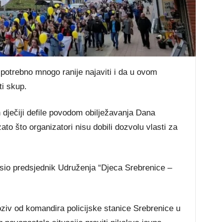
otrebno mnogo ranije najaviti i da u ovom
ti skup.
 dječiji defile povodom obilježavanja Dana
to što organizatori nisu dobili dozvolu vlasti za
asio predsjednik Udruženja “Djeca Srebrenice –
oziv od komandira policijske stanice Srebrenice u