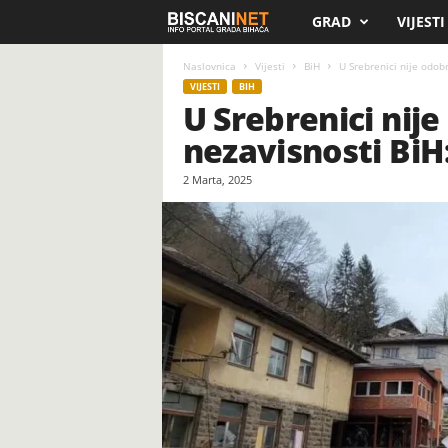
GRAD
VIJESTI
B
i
Naslovnica
Vijesti
BiH
U Srebrenici nije odobr
VIJESTI
BIH
U Srebrenici nij
s
nezavisnosti BiH: 
c
2 Marta, 2025
a
n
i
.
n
e