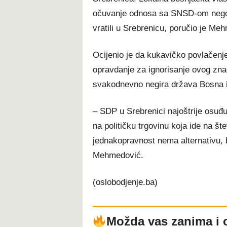
očuvanje odnosa sa SNSD-om nego oč
vratili u Srebrenicu, poručio je Me
Ocijenio je da kukavičko povlačenje 
opravdanje za ignorisanje ovog zna
svakodnevno negira država Bosna 
– SDP u Srebrenici najoštrije osuđu
na političku trgovinu koja ide na št
jednakopravnost nema alternativu, b
Mehmedović.
(oslobodjenje.ba)
Možda vas zanima i 