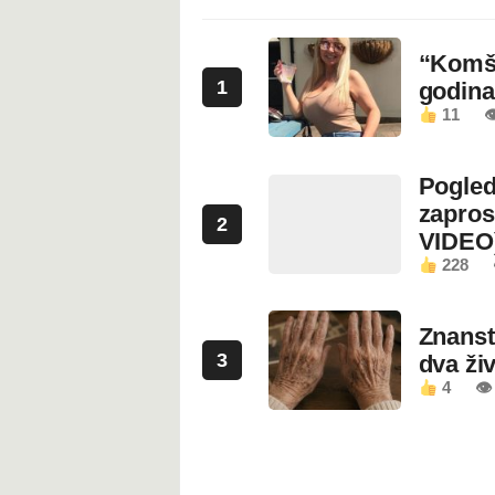
“Komši
1
godin
11

Pogled
zapros
2
VIDEO
228
Znanstv
3
dva ži
4
👁