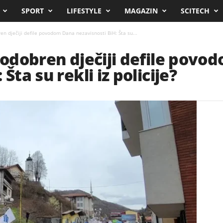
SPORT
LIFESTYLE
MAGAZIN
SCITECH
en dječiji defile povodom Dana nezavisnosti BiH: Šta su...
e odobren dječiji defile pov
Šta su rekli iz policije?