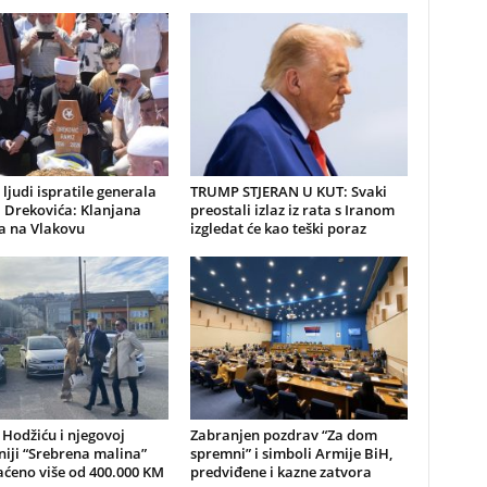
 ljudi ispratile generala
TRUMP STJERAN U KUT: Svaki
 Drekovića: Klanjana
preostali izlaz iz rata s Iranom
a na Vlakovu
izgledat će kao teški poraz
 Hodžiću i njegovoj
Zabranjen pozdrav “Za dom
iji “Srebrena malina”
spremni” i simboli Armije BiH,
aćeno više od 400.000 KM
predviđene i kazne zatvora