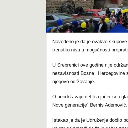
t
Navedeno je da je ovakve skupove p
trenutku nisu u mogućnosti proprati
U Srebrenici ove godine nije održan
nezavisnosti Bosne i Hercegovine za
njegovo održavanje.
O neodržavaju defilea jučer se ogl
Nove generacije” Bernis Ademović.
Istakao je da je Udruženje dobilo p