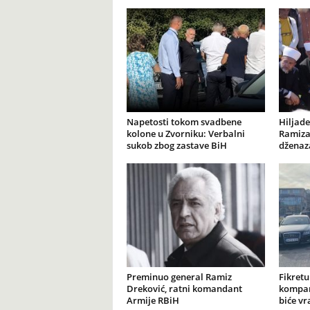
Napetosti tokom svadbene
Hiljade
kolone u Zvorniku: Verbalni
Ramiza
sukob zbog zastave BiH
dženaz
Preminuo general Ramiz
Fikretu
Dreković, ratni komandant
kompan
Armije RBiH
biće vr