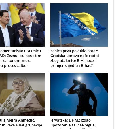
komentarisao utakmicu
Zenica prva povukla potez:
AD: Zeznuli su nas s tim
Gradska uprava neće raditi
m kartonom, mora
zbog utakmice BiH, hoće li
ti proces žalbe
primjer slijediti i Bihać?
ula Mejra Ahmetlić,
Hrvatska: DHMZ izdao
osnivača HIFA grupacije
upozorenja za više regija,