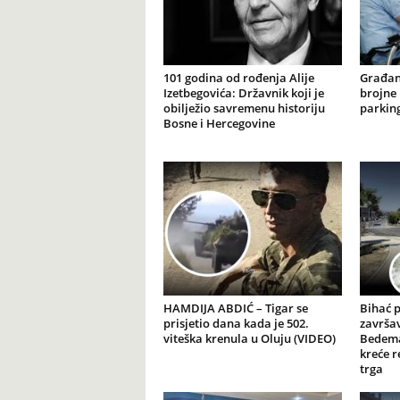
101 godina od rođenja Alije
Građan
Izetbegovića: Državnik koji je
brojne 
obilježio savremenu historiju
parking
Bosne i Hercegovine
HAMDIJA ABDIĆ – Tigar se
Bihać 
prisjetio dana kada je 502.
završav
viteška krenula u Oluju (VIDEO)
Bedema
kreće r
trga