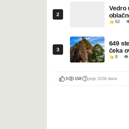
Vedro 
2
oblačn
52

649 st
3
čeka 
8
👁
3
158
prije 3158 dana