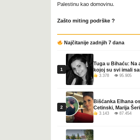
Palestinu kao domovinu.
t
Zašto miting podrške ?
Najčitanije zadnjih 7 dana
Tuga u Bihaću: Na a
1
kojoj su svi imali sa
3.378 👁 95.905
Bišćanka Elhana osv
2
Cetinski, Marija Šeri
3.143 👁 87.454