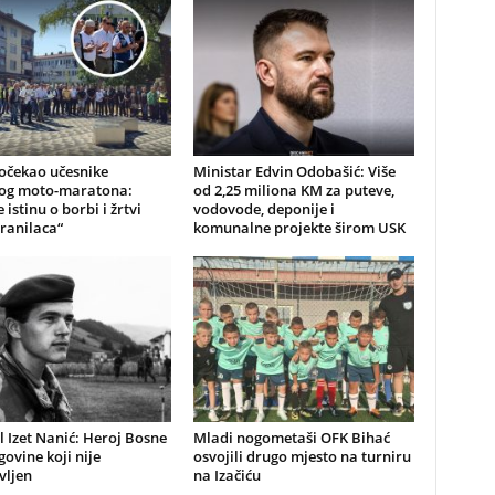
očekao učesnike
Ministar Edvin Odobašić: Više
kog moto-maratona:
od 2,25 miliona KM za puteve,
 istinu o borbi i žrtvi
vodovode, deponije i
ranilaca“
komunalne projekte širom USK
 Izet Nanić: Heroj Bosne
Mladi nogometaši OFK Bihać
govine koji nije
osvojili drugo mjesto na turniru
vljen
na Izačiću