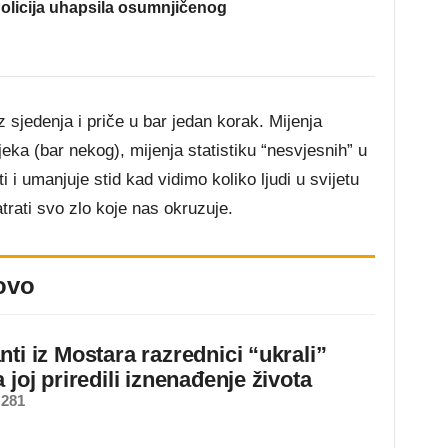
olicija uhapsila osumnjičenog
 sjedenja i priče u bar jedan korak. Mijenja
eka (bar nekog), mijenja statistiku “nesvjesnih” u
 i umanjuje stid kad vidimo koliko ljudi u svijetu
trati svo zlo koje nas okruzuje.
ovo
ti iz Mostara razrednici “ukrali”
 joj priredili iznenađenje života
 281