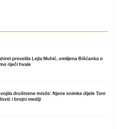
hiret preselila Lejla Muhić, omiljena Bišćanka o
mo riječi hvale
ojila društvene mreže: Njene snimke dijele Toni
fović i brojni mediji