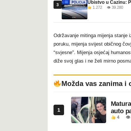
Ubistvo u Cazinu: P
3
1.272 👁 39.280
Održavanje mitinga mijenja stanje iz
poruku, mijenja svijest običnog čovj
“svjesne”. Mijenja osjećaj humanosti
diže svoj glas i ne želi mirno posma
Možda vas zanima i 
Maturan
1
auto pa
4
👁