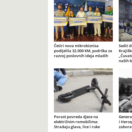
Četiri nova mikrobiznisa
Sedić d
podijelila 32.000 KM, podrška za
Krajiš
razvoj poslovnih ideja mladih
„Čuvate
naših b
Porast povreda djece na
General
električnim romobilima:
i Herce
Stradaju glava, lice i ruke
zabora