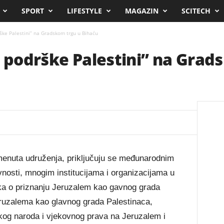
SPORT
LIFESTYLE
MAGAZIN
SCITECH
rške Palestini” na Gradskom trgu u Bihaću
g podrške Palestini” na Grad
menuta udruženja, priključuju se međunarodnim
avnosti, mnogim institucijama i organizacijama u
ka o priznanju Jeruzalem kao gavnog grada
Jeruzalema kao glavnog grada Palestinaca,
skog naroda i vjekovnog prava na Jeruzalem i