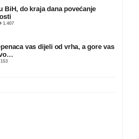
u BiH, do kraja dana povećanje
osti
 1.407
epenaca vas dijeli od vrha, a gore vas
ovo…
 153