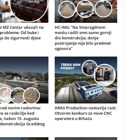
i MZ Centar ukazali na
HC-ING: “Na Smaragdnom
probleme: Od buke i
mostu radili smo samo gornji
a do sigurnosti djece
dio konstrukcije, donje
postrojenje nije bilo predmet
ugovora”
pred novim radovima:
ARAS Production nastavlja rast:
a se raskrižje kod
Otvoren konkurs za nove CNC
, nakon 15. augusta
operatere u Bihaću
ekonstrukcija Gradskog