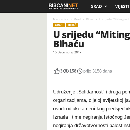
GRAD
VIJESTI
B
i
Naslovnica
Grad
Bihać
U srijedu “Miting pod
GRAD
BIHAĆ
U srijedu “Mitin
s
Bihaću
c
15 Decembra, 2017
a
n
3
158
prije 3158 dana
i
Udruženje „Solidarnost“ i druga po
.
organizacijama, cijeloj svijetskoj j
osudi odluke američkog predsjedni
n
Izraela i time negiranja Istočnog 
e
negiranja državotvornosti palestin