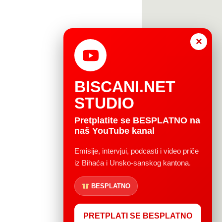
×
BISCANI.NET
STUDIO
Pretplatite se BESPLATNO na
naš YouTube kanal
Emisije, intervjui, podcasti i video priče
iz Bihaća i Unsko-sanskog kantona.
BESPLATNO
PRETPLATI SE BESPLATNO