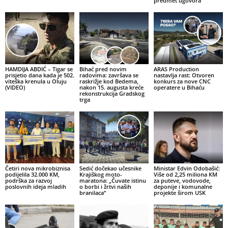
predmet ugovora”
HAMDIJA ABDIĆ – Tigar se
Bihać pred novim
ARAS Production
prisjetio dana kada je 502.
radovima: završava se
nastavlja rast: Otvoren
viteška krenula u Oluju
raskrižje kod Bedema,
konkurs za nove CNC
(VIDEO)
nakon 15. augusta kreće
operatere u Bihaću
rekonstrukcija Gradskog
trga
Četiri nova mikrobiznisa
Sedić dočekao učesnike
Ministar Edvin Odobašić:
podijelila 32.000 KM,
Krajiškog moto-
Više od 2,25 miliona KM
podrška za razvoj
maratona: „Čuvate istinu
za puteve, vodovode,
poslovnih ideja mladih
o borbi i žrtvi naših
deponije i komunalne
branilaca“
projekte širom USK