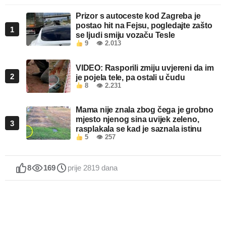
Prizor s autoceste kod Zagreba je
postao hit na Fejsu, pogledajte zašto
1
se ljudi smiju vozaču Tesle
9
👁 2.013
VIDEO: Rasporili zmiju uvjereni da im
2
je pojela tele, pa ostali u čudu
8
👁 2.231
Mama nije znala zbog čega je grobno
mjesto njenog sina uvijek zeleno,
3
rasplakala se kad je saznala istinu
5
👁 257
8
169
prije 2819 dana