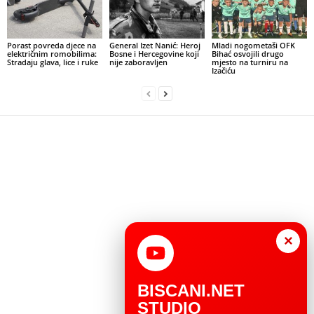
Porast povreda djece na
General Izet Nanić: Heroj
Mladi nogometaši OFK
električnim romobilima:
Bosne i Hercegovine koji
Bihać osvojili drugo
Stradaju glava, lice i ruke
nije zaboravljen
mjesto na turniru na
Izačiću
×
BISCANI.NET
STUDIO