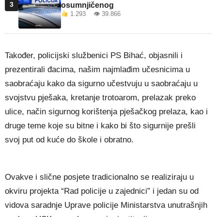
3
osumnjičenog
1.293 👁 39.866
Također, policijski službenici PS Bihać, objasnili i
prezentirali đacima, našim najmlađim učesnicima u
saobraćaju kako da sigurno učestvuju u saobraćaju u
svojstvu pješaka, kretanje trotoarom, prelazak preko
ulice, način sigurnog korištenja pješačkog prelaza, kao i
druge teme koje su bitne i kako bi što sigurnije prešli
svoj put od kuće do škole i obratno.
Ovakve i slične posjete tradicionalno se realiziraju u
okviru projekta “Rad policije u zajednici” i jedan su od
vidova saradnje Uprave policije Ministarstva unutrašnjih