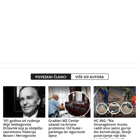
POVEZANI ČLANCI
VIŠE OD AUTORA
101 godina od rođenja
Građani MZ Centar
HC-ING: “Na
Alije Izetbegovića:
ukazali na brojne
Smaragdnom mostu
Državnik koji je obilježio
probleme: Od buke i
radili smo samo gornji
savremenu historiju
parkinga do sigurnosti
dio konstrukcije, donje
Bosne i Hercegovine
djece
postrojenje nije bilo