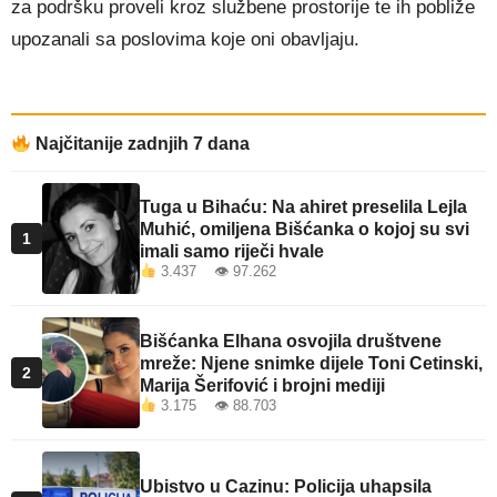
za podršku proveli kroz službene prostorije te ih pobliže
upozanali sa poslovima koje oni obavljaju.
Najčitanije zadnjih 7 dana
Tuga u Bihaću: Na ahiret preselila Lejla
Muhić, omiljena Bišćanka o kojoj su svi
1
imali samo riječi hvale
3.437 👁 97.262
Bišćanka Elhana osvojila društvene
mreže: Njene snimke dijele Toni Cetinski,
2
Marija Šerifović i brojni mediji
3.175 👁 88.703
Ubistvo u Cazinu: Policija uhapsila