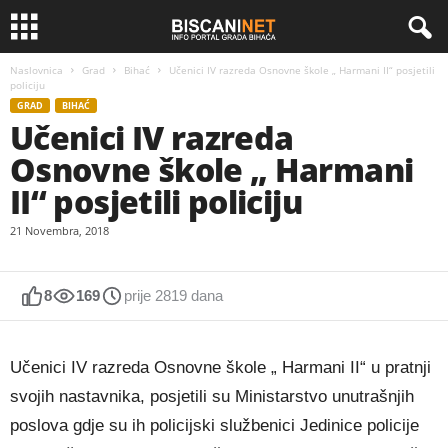
Naslovnica
Grad
Bihać
Učenici IV razreda Osnovne škole „ Harmani II“ posjetili
policiju
GRAD
BIHAĆ
Učenici IV razreda
Osnovne škole „ Harmani
II“ posjetili policiju
21 Novembra, 2018
8
169
prije 2819 dana
Učenici IV razreda Osnovne škole „ Harmani II“ u pratnji
svojih nastavnika, posjetili su Ministarstvo unutrašnjih
poslova gdje su ih policijski službenici Jedinice policije