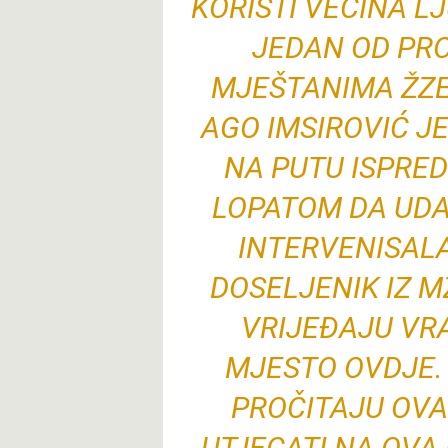
KORISTI VEĆINA LJ
JEDAN OD PR
MJEŠTANIMA ŽZEM
AGO IMSIROVIĆ J
NA PUTU ISPRE
LOPATOM DA UDA
INTERVENISALA
DOSELJENIK IZ M
VRIJEĐAJU VRA
MJESTO OVDJE. 
PROČITAJU OVA
UTJECATI NA OV