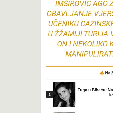
IMŠIROVIĆ AGO 
t
OBAVLJANJE VJERS
UČENIKU CAZINSK
U ŽŽAMIJI TURIJA
ON I NEKOLIKO 
MANIPULIRATI
Najč
Tuga u Bihaću: Na 
1
ko