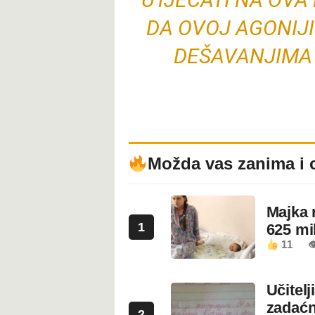
DA OVOJ AGONIJI
DEŠAVANJIMA 
Možda vas zanima i 
Majka 
1
625 mi
11

Učitel
zadaćn
2