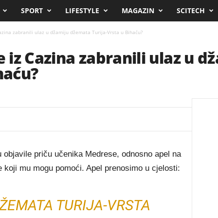
SPORT
LIFESTYLE
MAGAZIN
SCITECH
zina zabranili ulaz u džamiju džemata Turija-Vrsta u Bihaću?
iz Cazina zabranili ulaz u 
ihaću?
su objavile priču učenika Medrese, odnosno apel na
e koji mu mogu pomoći. Apel prenosimo u cjelosti:
ŽEMATA TURIJA-VRSTA