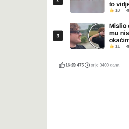
to vidje
10

Mislio 
mu nis
3
okači
11

16
475
prije 3400 dana