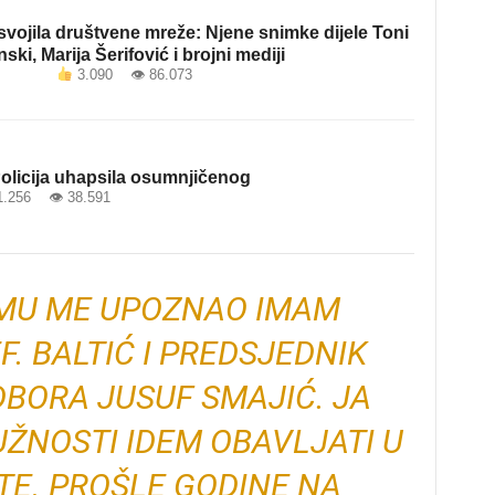
vojila društvene mreže: Njene snimke dijele Toni
nski, Marija Šerifović i brojni mediji
3.090 👁 86.073
olicija uhapsila osumnjičenog
.256 👁 38.591
MU ME UPOZNAO IMAM
F. BALTIĆ I PREDSJEDNIK
BORA JUSUF SMAJIĆ. JA
ŽNOSTI IDEM OBAVLJATI U
E. PROŠLE GODINE NA