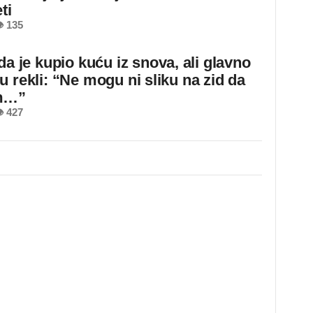
ti
 135
da je kupio kuću iz snova, ali glavno
u rekli: “Ne mogu ni sliku na zid da
m…”
 427