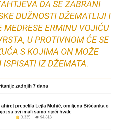
ZAHTJEVA DA SE ZABRANI
KE DUŽNOSTI DŽEMATLIJI I
E MEDRESE ERMINU VOJIĆU
-VRSTA, U PROTIVNOM ĆE SE
KUĆA S KOJIMA ON MOŽE
 ISPISATI IZ DŽEMATA.
itanije zadnjih 7 dana
ahiret preselila Lejla Muhić, omiljena Bišćanka o
joj su svi imali samo riječi hvale
3.335 👁 94.818