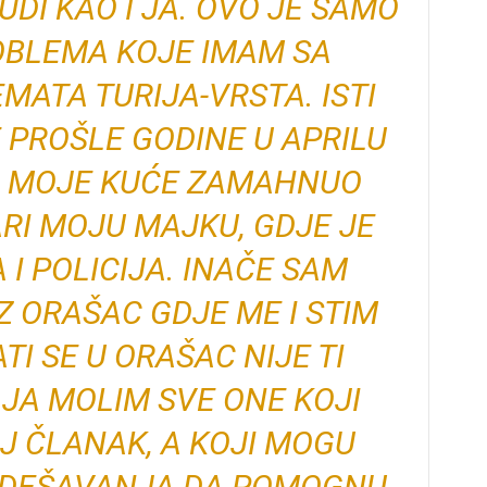
UDI KAO I JA. OVO JE SAMO
OBLEMA KOJE IMAM SA
ATA TURIJA-VRSTA. ISTI
E PROŠLE GODINE U APRILU
D MOJE KUĆE ZAMAHNUO
RI MOJU MAJKU, GDJE JE
 I POLICIJA. INAČE SAM
Z ORAŠAC GDJE ME I STIM
TI SE U ORAŠAC NIJE TI
JA MOLIM SVE ONE KOJI
J ČLANAK, A KOJI MOGU
A DEŠAVANJA DA POMOGNU