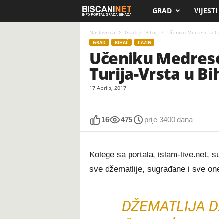
GRAD
VIJESTI
B
i
Naslovnica
Grad
Bihać
Učeniku Medrese iz Ca
GRAD
BIHAĆ
CAZIN
Učeniku Medrese 
s
Turija-Vrsta u B
c
17 Aprila, 2017
a
n
16
475
prije 3400 dana
i
Kolege sa portala, islam-live.net, 
.
sve džematlije, sugrađane i sve on
n
DŽEMATLIJA D
e