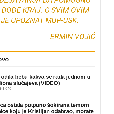
 DOĐE KRAJ. O SVIM OVIM
JE UPOZNAT MUP-USK.
ERMIN VOJIĆ
ovo
rodila bebu kakva se rađa jednom u
liona slučajeva (VIDEO)
 1.040
jica ostala potpuno šokirana temom
ice koju je Kristijan odabrao, morate