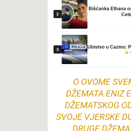
Bišćanka Elhana os
2
Ceti
Ubistvo u Cazinu: P
3
1
O OVOME SVE
DŽEMATA ENIZ E
DŽEMATSKOG OD
SVOJE VJERSKE DU
DRUGE DŽEMAT