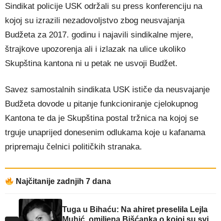
Sindikat policije USK održali su press konferenciju na
kojoj su izrazili nezadovoljstvo zbog neusvajanja
Budžeta za 2017. godinu i najavili sindikalne mjere,
štrajkove upozorenja ali i izlazak na ulice ukoliko
Skupština kantona ni u petak ne usvoji Budžet.
Savez samostalnih sindikata USK ističe da neusvajanje
Budžeta dovode u pitanje funkcioniranje cjelokupnog
Kantona te da je Skupština postal tržnica na kojoj se
trguje unaprijed donesenim odlukama koje u kafanama
pripremaju čelnici političkih stranaka.
Najčitanije zadnjih 7 dana
Tuga u Bihaću: Na ahiret preselila Lejla
Muhić, omiljena Bišćanka o kojoj su svi