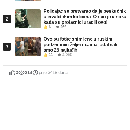
Policajac se pretvarao da je beskućnik
u invalidskim kolicima: Ostao je u šoku
2
kada su prolaznici uradili ovo!
6
👁 269
Ovo su fotke snimljene u ruskim
podzemnim željeznicama, odabrali
3
smo 25 najluđih
11
👁 2.053
3
218
prije 3418 dana