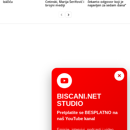
Izačiću
Cetinski, Marija Šerifović i
čekamo odgovor koji je
brojni mediji
najavljen za sedam dana“
×
BISCANI.NET
STUDIO
Pretplatite se BESPLATNO na
naš YouTube kanal
Emisije, intervjui, podcasti i video