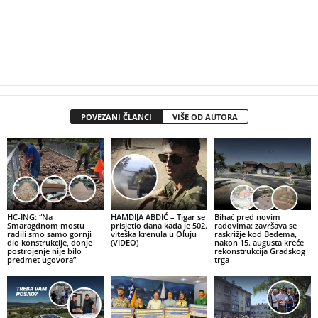
POVEZANI ČLANCI
VIŠE OD AUTORA
HC-ING: “Na
HAMDIJA ABDIĆ – Tigar se
Bihać pred novim
Smaragdnom mostu
prisjetio dana kada je 502.
radovima: završava se
radili smo samo gornji
viteška krenula u Oluju
raskrižje kod Bedema,
dio konstrukcije, donje
(VIDEO)
nakon 15. augusta kreće
postrojenje nije bilo
rekonstrukcija Gradskog
predmet ugovora”
trga