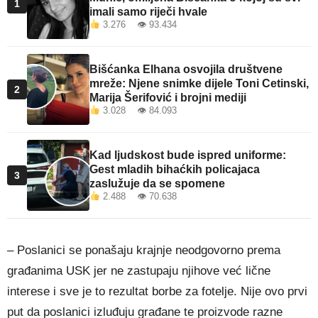
1
imali samo riječi hvale
3.276 👁 93.434
Bišćanka Elhana osvojila društvene
mreže: Njene snimke dijele Toni Cetinski,
2
Marija Šerifović i brojni mediji
3.028 👁 84.093
Kad ljudskost bude ispred uniforme:
Gest mladih bihaćkih policajaca
3
zaslužuje da se spomene
2.488 👁 70.638
– Poslanici se ponašaju krajnje neodgovorno prema
građanima USK jer ne zastupaju njihove već lične
interese i sve je to rezultat borbe za fotelje. Nije ovo prvi
put da poslanici izluđuju građane te proizvode razne