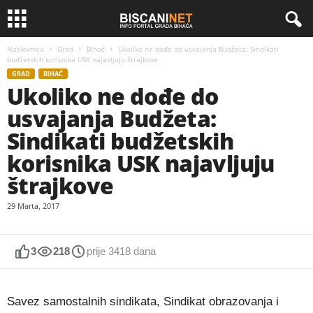
Naslovnica
Grad
Bihać
Ukoliko ne dođe do usvajanja Budžeta: Sindikati
budžetskih korisnika USK najavljuju štrajkove
GRAD
BIHAĆ
Ukoliko ne dođe do
usvajanja Budžeta:
Sindikati budžetskih
korisnika USK najavljuju
štrajkove
29 Marta, 2017
3
218
prije 3418 dana
Savez samostalnih sindikata, Sindikat obrazovanja i