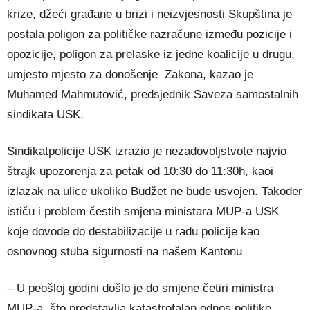
krize, džeći građane u brizi i neizvjesnosti Skupština je
postala poligon za političke razračune između pozicije i
opozicije, poligon za prelaske iz jedne koalicije u drugu,
umjesto mjesto za donošenje Zakona, kazao je
Muhamed Mahmutović, predsjednik Saveza samostalnih
sindikata USK.
Sindikatpolicije USK izrazio je nezadovoljstvote najvio
štrajk upozorenja za petak od 10:30 do 11:30h, kaoi
izlazak na ulice ukoliko Budžet ne bude usvojen. Također
ističu i problem čestih smjena ministara MUP-a USK
koje dovode do destabilizacije u radu policije kao
osnovnog stuba sigurnosti na našem Kantonu
– U peošloj godini došlo je do smjene četiri ministra
MUP-a, što predstavlja katastrofalan odnos politike