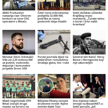
ARAS Production
Četiri nova mikrobiznisa
Sedić dočekao učesnike
nastavlja rast: Otvoren
podijelila 32.000 KM,
Krajiškog moto-
konkurs za nove CNC
podrška za razvoj
maratona: „Čuvate istinu
operatere u Bihaću
poslovnih ideja mladih
o borbi i žrtvi naših
branilaca“
Ministar Edvin Odobašić:
Porast povreda djece na
General Izet Nanić: Heroj
Više od 2,25 miliona KM
električnim romobilima:
Bosne i Hercegovine koji
za puteve, vodovode,
Stradaju glava, lice i ruke
nije zaboravljen
deponije i komunalne
projekte širom USK
Mladi nogometaši OFK
Bišćanka Elhana osvojila
Dva mjeseca nakon
Bihać osvojili drugo
društvene mreže: Njene
emisije na BiscaniNET-u:
mjesto na turniru na
snimke dijele Toni
Sedić poručio „Još