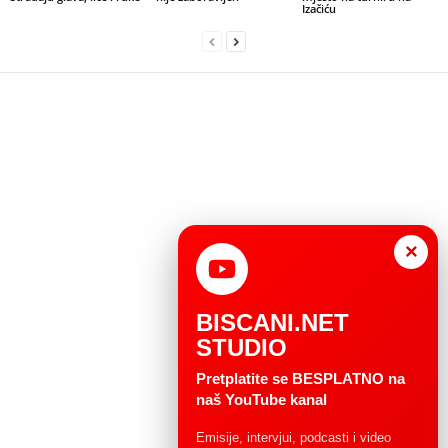
Izačiću
×
BISCANI.NET
STUDIO
Pretplatite se BESPLATNO na
naš YouTube kanal
Emisije, intervjui, podcasti i video