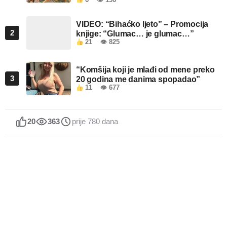
VIDEO: “Bihaćko ljeto” – Promocija
2
knjige: “Glumac… je glumac…”
21
👁 825
“Komšija koji je mlađi od mene preko
3
20 godina me danima spopadao”
11
👁 677
20
363
prije 780 dana