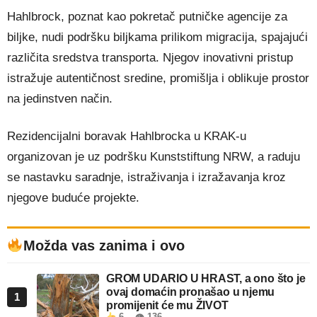
Hahlbrock, poznat kao pokretač putničke agencije za
biljke, nudi podršku biljkama prilikom migracija, spajajući
različita sredstva transporta. Njegov inovativni pristup
istražuje autentičnost sredine, promišlja i oblikuje prostor
na jedinstven način.
Rezidencijalni boravak Hahlbrocka u KRAK-u
organizovan je uz podršku Kunststiftung NRW, a raduju
se nastavku saradnje, istraživanja i izražavanja kroz
njegove buduće projekte.
Možda vas zanima i ovo
GROM UDARIO U HRAST, a ono što je
ovaj domaćin pronašao u njemu
1
promijenit će mu ŽIVOT
6
👁 136