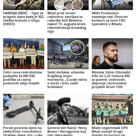
HAMDIJA ABDIĆ – Tigar se
Bihać pred novim
ARAS Production
prisjetio dana kada je 502.
radovima: završava se
nastavlja rast: Otvoren
viteška krenula u Oluju
raskrižje kod Bedema,
konkurs za nove CNC
(VIDEO)
nakon 15. augusta kreće
operatere u Bihaću
rekonstrukcija Gradskog
trga
Četiri nova mikrobiznisa
Sedić dočekao učesnike
Ministar Edvin Odobašić:
podijelila 32.000 KM,
Krajiškog moto-
Više od 2,25 miliona KM
podrška za razvoj
maratona: „Čuvate istinu
za puteve, vodovode,
poslovnih ideja mladih
o borbi i žrtvi naših
deponije i komunalne
branilaca“
projekte širom USK
Porast povreda djece na
General Izet Nanić: Heroj
Mladi nogometaši OFK
električnim romobilima:
Bosne i Hercegovine koji
Bihać osvojili drugo
Stradaju glava, lice i ruke
nije zaboravljen
mjesto na turniru na