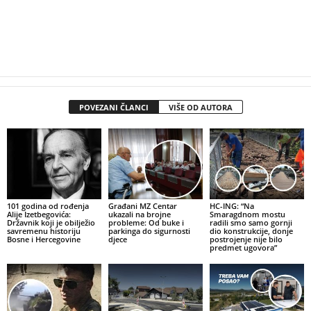
POVEZANI ČLANCI
VIŠE OD AUTORA
101 godina od rođenja
Građani MZ Centar
HC-ING: “Na
Alije Izetbegovića:
ukazali na brojne
Smaragdnom mostu
Državnik koji je obilježio
probleme: Od buke i
radili smo samo gornji
savremenu historiju
parkinga do sigurnosti
dio konstrukcije, donje
Bosne i Hercegovine
djece
postrojenje nije bilo
predmet ugovora”