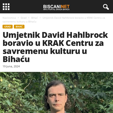
Naslovnica
Grad
Bihać
Umjetnik David Hahlbrock boravio u KRAK Centru za
savremenu kulturu u Bihaću
GRAD
BIHAĆ
Umjetnik David Hahlbrock
boravio u KRAK Centru za
savremenu kulturu u
Bihaću
19 Juna, 2024