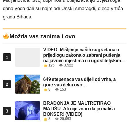
Marjanovića. Svoj doprinos u obilježavanju Svjetskoga
dana voda dali su najmlađi Unski smaragdi, djeca vrtića
grada Bihaća.
Možda vas zanima i ovo
VIDEO: Mišljenje naših sugrađana o
prijedlogu zakona o zabrani pušenja
1
na javnim mjestima i u ugostiteljskim
125
👁 3.522
objektima u FBiH
649 stepenaca vas dijeli od vrha, a
2
gore vas čeka ovo…
8
👁 153
BRADONJA JE MALTRETIRAO
MALIŠU: Ali nije znao da je mališa
3
BOKSER! (VIDEO)
8
👁 20.093