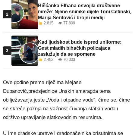
Bišćanka Elhana osvojila društvene
mreže: Njene snimke dijele Toni Cetinski,
2
Marija Šerifović i brojni mediji
2.815 👁 77.809
Kad ljudskost bude ispred uniforme:
Gest mladih bihaćkih policajaca
3
zaslužuje da se spomene
2.482 👁 70.303
Ove godine prema riječima Mejase
Dupanović,predsjednice Unskih smaragda tema
obilježavanja jeste „Voda i otpadne vode“, čime se, čime
se skreće pažnja na važnost čuvanja slatkih voda i
održivo upravljanje slatkovodnim resursima.
U ime gradske uprave i gradonačelnika prisutnima se