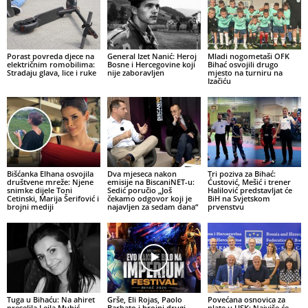
Porast povreda djece na
General Izet Nanić: Heroj
Mladi nogometaši OFK
električnim romobilima:
Bosne i Hercegovine koji
Bihać osvojili drugo
Stradaju glava, lice i ruke
nije zaboravljen
mjesto na turniru na
Izačiću
Bišćanka Elhana osvojila
Dva mjeseca nakon
Tri poziva za Bihać:
društvene mreže: Njene
emisije na BiscaniNET-u:
Ćustović, Mešić i trener
snimke dijele Toni
Sedić poručio „Još
Halilović predstavljat će
Cetinski, Marija Šerifović i
čekamo odgovor koji je
BiH na Svjetskom
brojni mediji
najavljen za sedam dana“
prvenstvu
Tuga u Bihaću: Na ahiret
Grše, Eli Rojas, Paolo
Povećana osnovica za
preselila Lejla Muhić,
Barbato i brojni drugi
plate u USK: Najviše će