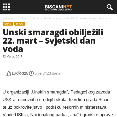
Naslovnica
Grad
Bihać
Unski smaragdi obilježili 22. mart – Svjetski dan voda
GRAD
BIHAĆ
Unski smaragdi obilježili
22. mart – Svjetski dan
voda
22 Marta, 2017
16
325
prije 3423 dana
U organizaciji „Unskih smaragda“, Pedagoškog zavoda
USK-a, osnovnih i srednjih škola, te vrtića grada Bihać,
te uz pokroviteljstvo i podršku resornih ministarstava
Vlade USK-a, Nacionalnog parka „Una“ i gradske uprave