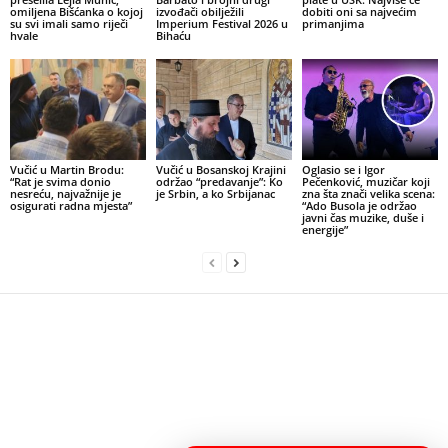
omiljena Bišćanka o kojoj
izvođači obilježili
dobiti oni sa najvećim
su svi imali samo riječi
Imperium Festival 2026 u
primanjima
hvale
Bihaću
Vučić u Martin Brodu:
Vučić u Bosanskoj Krajini
Oglasio se i Igor
“Rat je svima donio
održao “predavanje”: Ko
Pečenković, muzičar koji
nesreću, najvažnije je
je Srbin, a ko Srbijanac
zna šta znači velika scena:
osigurati radna mjesta”
“Ado Busola je održao
javni čas muzike, duše i
energije”