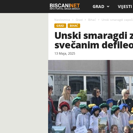
GRAD
VIJESTI
B
i
Naslovnica
Grad
Bihać
Unski smaragdi započe
GRAD
BIHAĆ
Unski smaragdi z
s
svečanim defile
c
13 Maja, 2025
a
n
i
.
n
e