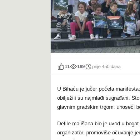
t
11
189
prije 450 dana
U Bihaću je jučer počela manifestac
obilježili su najmlađi sugrađani. Sto
glavnim gradskim trgom, unoseći bo
Defile mališana bio je uvod u boga
organizator, promoviše očuvanje jed