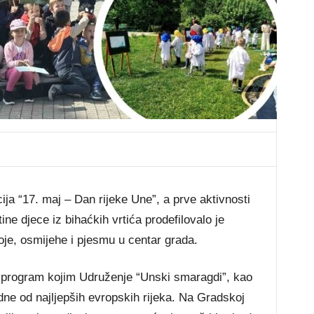
ija “17. maj – Dan rijeke Une”, a prve aktivnosti
tine djece iz bihaćkih vrtića prodefilovalo je
je, osmijehe i pjesmu u centar grada.
t program kojim Udruženje “Unski smaragdi”, kao
ne od najljepših evropskih rijeka. Na Gradskoj