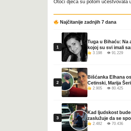
Otoci djeca su potom učestvovala u
Najčitanije zadnjih 7 dana
Tuga u Bihaću: Na a
1
kojoj su svi imali sa
3.198 👁 91.229
Bišćanka Elhana osv
2
Cetinski, Marija Šeri
2.905 👁 80.425
Kad ljudskost bude 
3
zaslužuje da se sp
2.482 👁 70.436