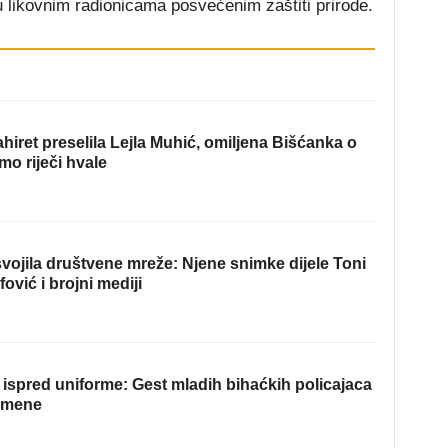
 likovnim radionicama posvećenim zaštiti prirode.
hiret preselila Lejla Muhić, omiljena Bišćanka o
mo riječi hvale
ojila društvene mreže: Njene snimke dijele Toni
fović i brojni mediji
ispred uniforme: Gest mladih bihaćkih policajaca
omene