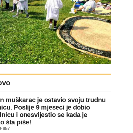
ovo
n muškarac je ostavio svoju trudnu
icu. Poslije 9 mjeseci je dobio
nicu i onesvijestio se kada je
o šta piše!
 857