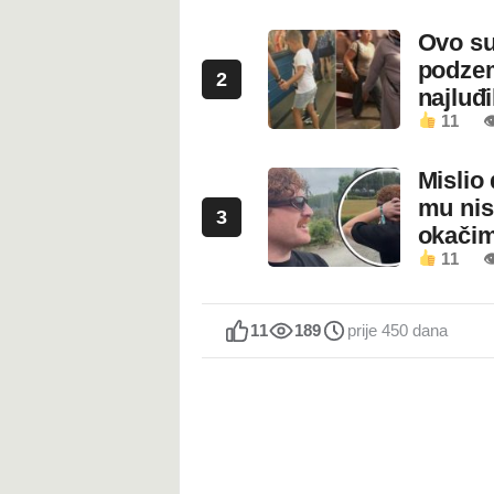
Ovo su
podzem
2
najluđ
11

Mislio 
mu nis
3
okači
11

11
189
prije 450 dana