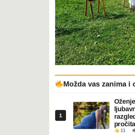
Možda vas zanima i 
Oženje
ljubavn
1
razgled
pročita
11
