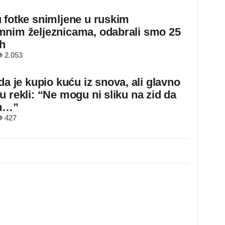
 fotke snimljene u ruskim
nim željeznicama, odabrali smo 25
ih
 2.053
da je kupio kuću iz snova, ali glavno
u rekli: “Ne mogu ni sliku na zid da
m…”
 427