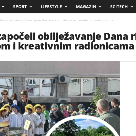
SPORT
LIFESTYLE
MAGAZIN
SCITECH
li obilježavanje Dana rijeke Une svečanim defileom i kreativnim radionicama
apočeli obilježavanje Dana r
om i kreativnim radionicama