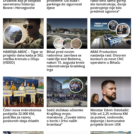
Državnik koji je obilježio
probleme: Od buke i
radili smo samo gornji
savremenu historiju
parkinga do sigurnosti
dio konstrukcije, donje
Bosne i Hercegovine
djece
postrojenje nije bilo
predmet ugovora”
HAMDIJA ABDIĆ – Tigar se
Bihać pred novim
ARAS Production
prisjetio dana kada je 502.
radovima: završava se
nastavlja rast: Otvoren
viteška krenula u Oluju
raskrižje kod Bedema,
konkurs za nove CNC
(VIDEO)
nakon 15. augusta kreće
operatere u Bihaću
rekonstrukcija Gradskog
trga
Četiri nova mikrobiznisa
Sedić dočekao učesnike
Ministar Edvin Odobašić:
podijelila 32.000 KM,
Krajiškog moto-
Više od 2,25 miliona KM
podrška za razvoj
maratona: „Čuvate istinu
za puteve, vodovode,
poslovnih ideja mladih
o borbi i žrtvi naših
deponije i komunalne
branilaca“
projekte širom USK