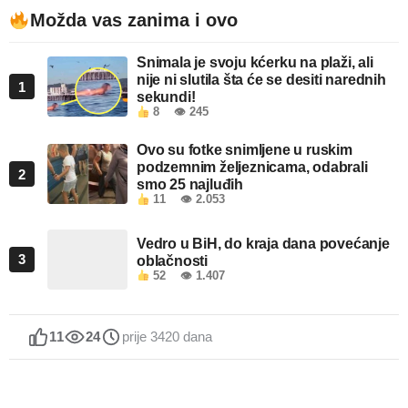
Možda vas zanima i ovo
Snimala je svoju kćerku na plaži, ali
nije ni slutila šta će se desiti narednih
1
sekundi!
8
👁 245
Ovo su fotke snimljene u ruskim
podzemnim željeznicama, odabrali
2
smo 25 najluđih
11
👁 2.053
Vedro u BiH, do kraja dana povećanje
3
oblačnosti
52
👁 1.407
11
24
prije 3420 dana