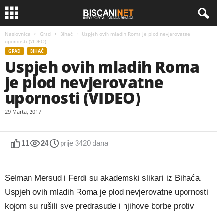
Naslovnica
Grad
Bihać
Uspjeh ovih mladih Roma je plod nevjerovatne
upornosti (VIDEO)
GRAD
BIHAĆ
Uspjeh ovih mladih Roma
je plod nevjerovatne
upornosti (VIDEO)
29 Marta, 2017
11
24
prije 3420 dana
Selman Mersud i Ferdi su akademski slikari iz Bihaća.
Uspjeh ovih mladih Roma je plod nevjerovatne upornosti
kojom su rušili sve predrasude i njihove borbe protiv