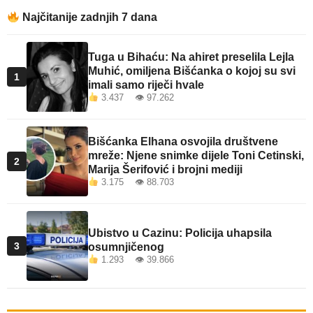
Najčitanije zadnjih 7 dana
Tuga u Bihaću: Na ahiret preselila Lejla
Muhić, omiljena Bišćanka o kojoj su svi
1
imali samo riječi hvale
3.437 👁 97.262
Bišćanka Elhana osvojila društvene
mreže: Njene snimke dijele Toni Cetinski,
2
Marija Šerifović i brojni mediji
3.175 👁 88.703
Ubistvo u Cazinu: Policija uhapsila
3
osumnjičenog
1.293 👁 39.866