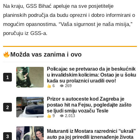
Na kraju, GSS Bihać apeluje na sve posjetitelje
planinskih područja da budu oprezni i dobro informirani o
mogućim opasnostima. “Vaša sigurnost je naša misija,”
poručuju iz GSS-a.
Možda vas zanima i ovo
Policajac se pretvarao da je beskućnik
u invalidskim kolicima: Ostao je u šoku
1
kada su prolaznici uradili ovo!
6
👁 269
Prizor s autoceste kod Zagreba je
postao hit na Fejsu, pogledajte zašto
2
se ljudi smiju vozaču Tesle
9
👁 2.013
Maturanti iz Mostara razrednici “ukrali”
3
auto pa joj priredili iznenađenje života