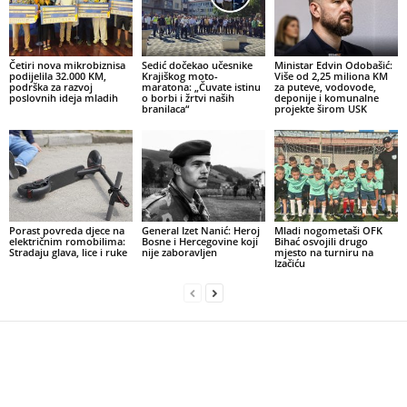
Četiri nova mikrobiznisa
Sedić dočekao učesnike
Ministar Edvin Odobašić:
podijelila 32.000 KM,
Krajiškog moto-
Više od 2,25 miliona KM
podrška za razvoj
maratona: „Čuvate istinu
za puteve, vodovode,
poslovnih ideja mladih
o borbi i žrtvi naših
deponije i komunalne
branilaca“
projekte širom USK
Porast povreda djece na
General Izet Nanić: Heroj
Mladi nogometaši OFK
električnim romobilima:
Bosne i Hercegovine koji
Bihać osvojili drugo
Stradaju glava, lice i ruke
nije zaboravljen
mjesto na turniru na
Izačiću