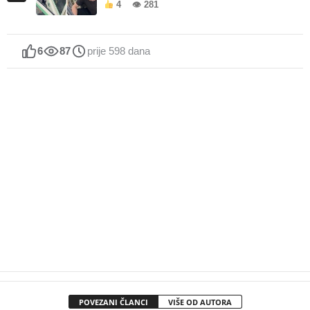
4
👁 281
6
87
prije 598 dana
POVEZANI ČLANCI
VIŠE OD AUTORA