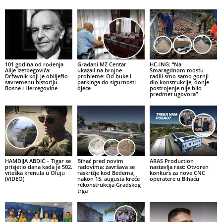
101 godina od rođenja
Građani MZ Centar
HC-ING: “Na
Alije Izetbegovića:
ukazali na brojne
Smaragdnom mostu
Državnik koji je obilježio
probleme: Od buke i
radili smo samo gornji
savremenu historiju
parkinga do sigurnosti
dio konstrukcije, donje
Bosne i Hercegovine
djece
postrojenje nije bilo
predmet ugovora”
HAMDIJA ABDIĆ – Tigar se
Bihać pred novim
ARAS Production
prisjetio dana kada je 502.
radovima: završava se
nastavlja rast: Otvoren
viteška krenula u Oluju
raskrižje kod Bedema,
konkurs za nove CNC
(VIDEO)
nakon 15. augusta kreće
operatere u Bihaću
rekonstrukcija Gradskog
trga