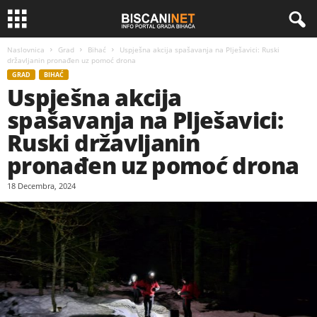
Naslovnica
Grad
Bihać
Uspješna akcija spašavanja na Plješavici: Ruski
državljanin pronađen uz pomoć drona
GRAD
BIHAĆ
Uspješna akcija
spašavanja na Plješavici:
Ruski državljanin
pronađen uz pomoć drona
18 Decembra, 2024