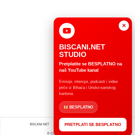
×
BISCANI.NET
STUDIO
Pretplatite se BESPLATNO na
naš YouTube kanal
Emisije, intervjui, podcasti i video
priče iz Bihaća i Unsko-sanskog
kantona.
BESPLATNO
BISCANI.NET
Impressum
Uvjeti korištenja
PRETPLATI SE BESPLATNO
© Copryright 2004 - 2025.