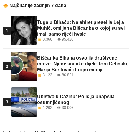
Najčitanije zadnjih 7 dana
Tuga u Bihaću: Na ahiret preselila Lejla
Muhić, omiljena Bišćanka o kojoj su svi
1
imali samo riječi hvale
3.366 👁 95.420
Bišćanka Elhana osvojila društvene
mreže: Njene snimke dijele Toni Cetinski,
2
Marija Šerifović i brojni mediji
3.123 👁 86.821
Ubistvo u Cazinu: Policija uhapsila
3
osumnjičenog
1.262 👁 38.996