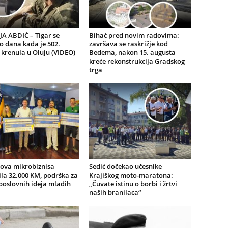
A ABDIĆ – Tigar se
Bihać pred novim radovima:
io dana kada je 502.
završava se raskrižje kod
 krenula u Oluju (VIDEO)
Bedema, nakon 15. augusta
kreće rekonstrukcija Gradskog
trga
nova mikrobiznisa
Sedić dočekao učesnike
ila 32.000 KM, podrška za
Krajiškog moto-maratona:
poslovnih ideja mladih
„Čuvate istinu o borbi i žrtvi
naših branilaca“