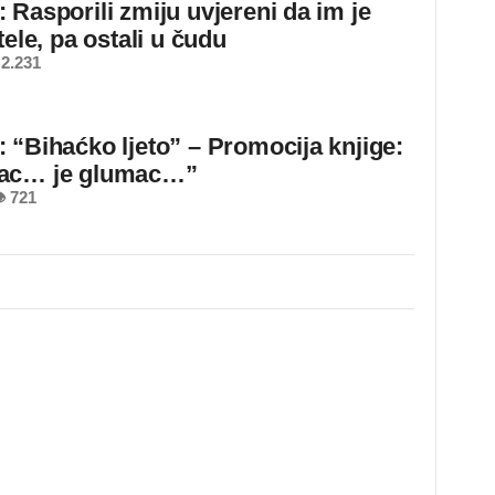
 Rasporili zmiju uvjereni da im je
tele, pa ostali u čudu
2.231
 “Bihaćko ljeto” – Promocija knjige:
ac… je glumac…”
 721