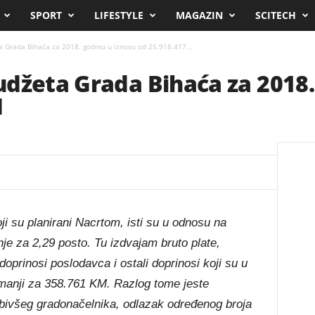
SPORT
LIFESTYLE
MAGAZIN
SCITECH
 Grada Bihaća za 2018. godinu u iznosu od 25.918.417...
džeta Grada Bihaća za 2018.
M
ji su planirani Nacrtom, isti su u odnosu na
je za 2,29 posto. Tu izdvajam bruto plate,
oprinosi poslodavca i ostali doprinosi koji su u
manji za 358.761 KM. Razlog tome jeste
bivšeg gradonačelnika, odlazak određenog broja