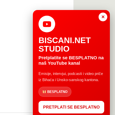
×
BISCANI.NET
STUDIO
Pretplatite se BESPLATNO na
naš YouTube kanal
Emisije, intervjui, podcasti i video priče
iz Bihaća i Unsko-sanskog kantona.
BESPLATNO
PRETPLATI SE BESPLATNO