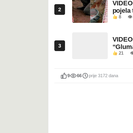
VIDEO:
2
pojela 
8
👁 
VIDEO:
3
“Glum
21

9
66
prije 3172 dana