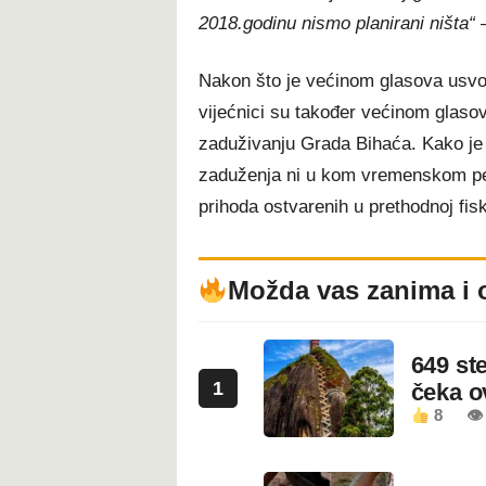
2018.godinu nismo planirani ništa“
Nakon što je većinom glasova usvo
vijećnici su također većinom glaso
zaduživanju Grada Bihaća. Kako je
zaduženja ni u kom vremenskom per
prihoda ostvarenih u prethodnoj fisk
Možda vas zanima i 
649 st
1
čeka 
8
👁