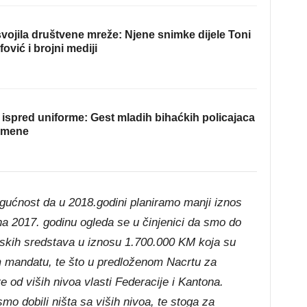
ojila društvene mreže: Njene snimke dijele Toni
fović i brojni mediji
ispred uniforme: Gest mladih bihaćkih policajaca
omene
gućnost da u 2018.godini planiramo manji iznos
a 2017. godinu ogleda se u činjenici da smo do
enskih sredstava u iznosu 1.700.000 KM koja su
 mandatu, te što u predloženom Nacrtu za
e od viših nivoa vlasti Federacije i Kantona.
smo dobili ništa sa viših nivoa, te stoga za