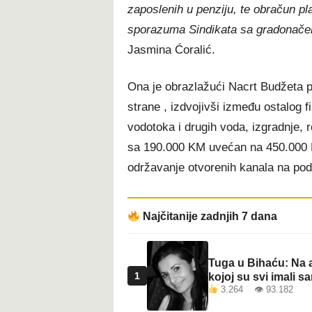
zaposlenih u penziju, te obračun p
t
sporazuma Sindikata sa gradonače
Jasmina Ćoralić.
Ona je obrazlažući Nacrt Budžeta p
strane , izdvojivši između ostalog 
vodotoka i drugih voda, izgradnje, r
sa 190.000 KM uvećan na 450.000 K
održavanje otvorenih kanala na pod
Najčitanije zadnjih 7 dana
Tuga u Bihaću: Na a
1
kojoj su svi imali sa
3.264 👁 93.182