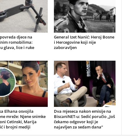
 povreda djece na
General Izet Nanić: Heroj Bosne
ičnim romobilima:
i Hercegovine koji nije
u glava, lice i ruke
zaboravljen
a Elhana osvojila
Dva mjeseca nakon emisije na
ene mreže: Njene snimke
BiscaniNET-u: Sedić poručio „Još
Toni Cetinski, Marija
čekamo odgovor koji je
ić i brojni mediji
najavljen za sedam dana“