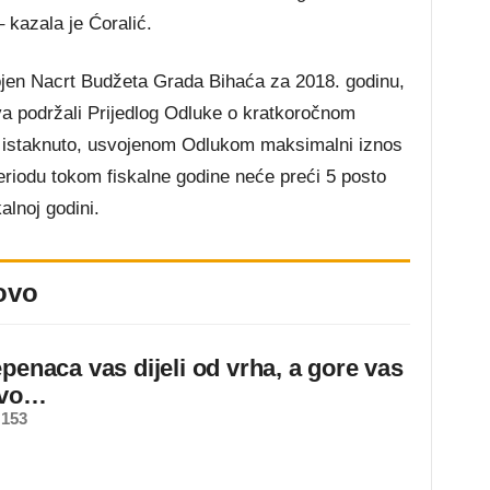
– kazala je Ćoralić.
jen Nacrt Budžeta Grada Bihaća za 2018. godinu,
va podržali Prijedlog Odluke o kratkoročnom
 istaknuto, usvojenom Odlukom maksimalni iznos
iodu tokom fiskalne godine neće preći 5 posto
alnoj godini.
ovo
epenaca vas dijeli od vrha, a gore vas
ovo…
 153