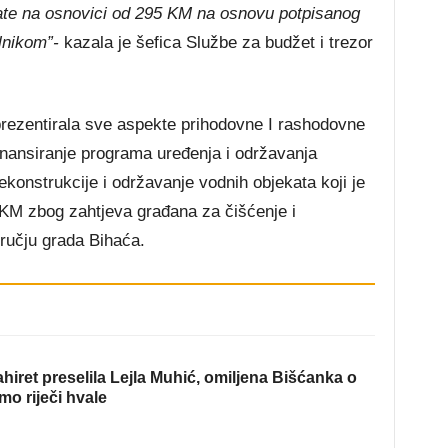
late na osnovici od 295 KM na osnovu potpisanog
lnikom”-
kazala je šefica Službe za budžet i trezor
rezentirala sve aspekte prihodovne I rashodovne
finansiranje programa uređenja i održavanja
ekonstrukcije i održavanje vodnih objekata koji je
M zbog zahtjeva građana za čišćenje i
ručju grada Bihaća.
hiret preselila Lejla Muhić, omiljena Bišćanka o
mo riječi hvale