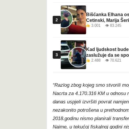
Bišćanka Elhana osv
2
Cetinski, Marija Šeri
3.001 👁 83.245
Kad ljudskost bude 
3
zaslužuje da se sp
2.488 👁 70.621
“Razlog zbog kojeg smo stvorili mo
Nacrta za 4.170.316 KM u odnosu n
danas uspjeli izvršiti povrat namj
nezakonito potrošena u prethodnom
2018.godinu nismo planirali transfer
Naime, u tekućoj fiskalnoj godini ni