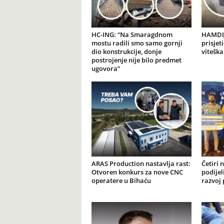
HC-ING: “Na Smaragdnom
HAMDIJ
mostu radili smo samo gornji
prisjet
dio konstrukcije, donje
viteška
postrojenje nije bilo predmet
ugovora”
ARAS Production nastavlja rast:
Četiri 
Otvoren konkurs za nove CNC
podijel
operatere u Bihaću
razvoj 