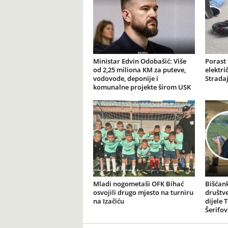
Ministar Edvin Odobašić: Više
Porast
od 2,25 miliona KM za puteve,
elektr
vodovode, deponije i
Stradaj
komunalne projekte širom USK
Mladi nogometaši OFK Bihać
Bišćank
osvojili drugo mjesto na turniru
društv
na Izačiću
dijele 
Šerifov