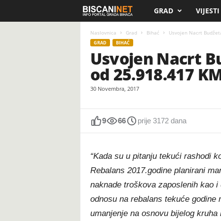
GRAD
VIJESTI
B
i
Naslovnica
Grad
Bihać
Usvojen Nacrt Budžeta
GRAD
BIHAĆ
Usvojen Nacrt Bu
s
od 25.918.417 K
c
30 Novembra, 2017
a
n
9
66
prije 3172 dana
i
“Kada su u pitanju tekući rashodi ko
.
Reba
lans 2017.godine planirani man
naknade troškova zaposlenih kao i d
n
odnosu na rebalans tekuće godine 
e
umanjenje na osnovu bijelog kruha 