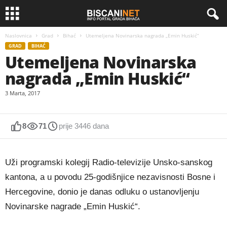
Naslovnica
Grad
Bihać
Utemeljena Novinarska nagrada „Emin Huskić“
GRAD
BIHAĆ
Utemeljena Novinarska
nagrada „Emin Huskić“
3 Marta, 2017
8
71
prije 3446 dana
Uži programski kolegij Radio-televizije Unsko-sanskog
kantona, a u povodu 25-godišnjice nezavisnosti Bosne i
Hercegovine, donio je danas odluku o ustanovljenju
Novinarske nagrade „Emin Huskić“.