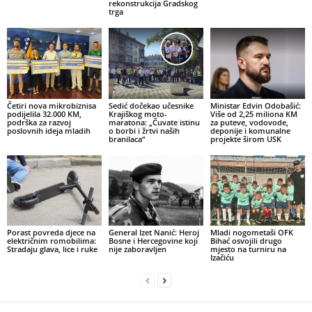
rekonstrukcija Gradskog
trga
Četiri nova mikrobiznisa
Sedić dočekao učesnike
Ministar Edvin Odobašić:
podijelila 32.000 KM,
Krajiškog moto-
Više od 2,25 miliona KM
podrška za razvoj
maratona: „Čuvate istinu
za puteve, vodovode,
poslovnih ideja mladih
o borbi i žrtvi naših
deponije i komunalne
branilaca“
projekte širom USK
Porast povreda djece na
General Izet Nanić: Heroj
Mladi nogometaši OFK
električnim romobilima:
Bosne i Hercegovine koji
Bihać osvojili drugo
Stradaju glava, lice i ruke
nije zaboravljen
mjesto na turniru na
Izačiću