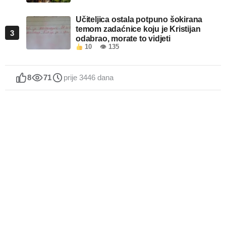
Učiteljica ostala potpuno šokirana
temom zadaćnice koju je Kristijan
3
odabrao, morate to vidjeti
10
👁 135
8
71
prije 3446 dana