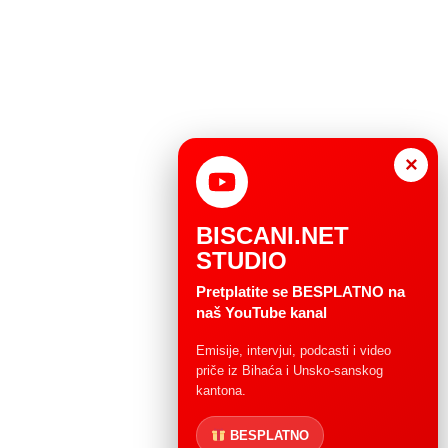
×
BISCANI.NET
STUDIO
Pretplatite se BESPLATNO na
naš YouTube kanal
Emisije, intervjui, podcasti i video
priče iz Bihaća i Unsko-sanskog
kantona.
BESPLATNO