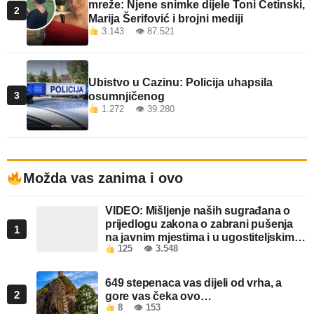
mreže: Njene snimke dijele Toni Cetinski,
2
Marija Šerifović i brojni mediji
3.143 👁 87.521
Ubistvo u Cazinu: Policija uhapsila
3
osumnjičenog
1.272 👁 39.280
Možda vas zanima i ovo
VIDEO: Mišljenje naših sugrađana o
prijedlogu zakona o zabrani pušenja
1
na javnim mjestima i u ugostiteljskim
125
👁 3.548
objektima u FBiH
649 stepenaca vas dijeli od vrha, a
2
gore vas čeka ovo…
8
👁 153