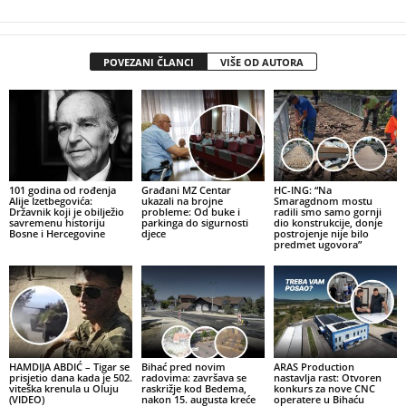
POVEZANI ČLANCI
VIŠE OD AUTORA
101 godina od rođenja
Građani MZ Centar
HC-ING: “Na
Alije Izetbegovića:
ukazali na brojne
Smaragdnom mostu
Državnik koji je obilježio
probleme: Od buke i
radili smo samo gornji
savremenu historiju
parkinga do sigurnosti
dio konstrukcije, donje
Bosne i Hercegovine
djece
postrojenje nije bilo
predmet ugovora”
HAMDIJA ABDIĆ – Tigar se
Bihać pred novim
ARAS Production
prisjetio dana kada je 502.
radovima: završava se
nastavlja rast: Otvoren
viteška krenula u Oluju
raskrižje kod Bedema,
konkurs za nove CNC
(VIDEO)
nakon 15. augusta kreće
operatere u Bihaću