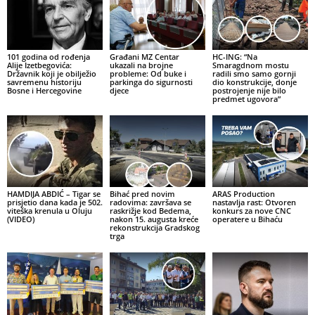
101 godina od rođenja
Građani MZ Centar
HC-ING: “Na
Alije Izetbegovića:
ukazali na brojne
Smaragdnom mostu
Državnik koji je obilježio
probleme: Od buke i
radili smo samo gornji
savremenu historiju
parkinga do sigurnosti
dio konstrukcije, donje
Bosne i Hercegovine
djece
postrojenje nije bilo
predmet ugovora”
HAMDIJA ABDIĆ – Tigar se
Bihać pred novim
ARAS Production
prisjetio dana kada je 502.
radovima: završava se
nastavlja rast: Otvoren
viteška krenula u Oluju
raskrižje kod Bedema,
konkurs za nove CNC
(VIDEO)
nakon 15. augusta kreće
operatere u Bihaću
rekonstrukcija Gradskog
trga