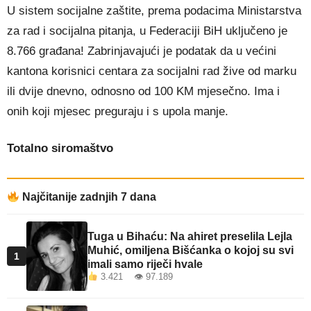
U sistem socijalne zaštite, prema podacima Ministarstva
za rad i socijalna pitanja, u Federaciji BiH uključeno je
8.766 građana! Zabrinjavajući je podatak da u većini
kantona korisnici centara za socijalni rad žive od marku
ili dvije dnevno, odnosno od 100 KM mjesečno. Ima i
onih koji mjesec preguraju i s upola manje.
Totalno siromaštvo
Najčitanije zadnjih 7 dana
Tuga u Bihaću: Na ahiret preselila Lejla
Muhić, omiljena Bišćanka o kojoj su svi
1
imali samo riječi hvale
3.421 👁 97.189