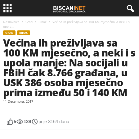
Naslovnica
Grad
Bihać
Većina ih preživljava sa 100 KM mjesečno, a neki i s
upola...
GRAD
BIHAĆ
Većina ih preživljava sa
100 KM mjesečno, a neki i s
upola manje: Na socijali u
FBiH čak 8.766 građana, u
USK 386 osoba mjesečno
prima između 50 i 140 KM
11 Decembra, 2017
5
139
prije 3164 dana