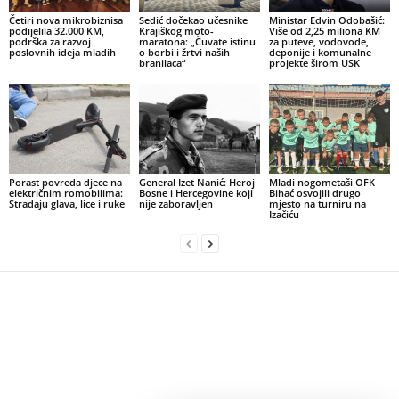
Četiri nova mikrobiznisa
Sedić dočekao učesnike
Ministar Edvin Odobašić:
podijelila 32.000 KM,
Krajiškog moto-
Više od 2,25 miliona KM
podrška za razvoj
maratona: „Čuvate istinu
za puteve, vodovode,
poslovnih ideja mladih
o borbi i žrtvi naših
deponije i komunalne
branilaca“
projekte širom USK
Porast povreda djece na
General Izet Nanić: Heroj
Mladi nogometaši OFK
električnim romobilima:
Bosne i Hercegovine koji
Bihać osvojili drugo
Stradaju glava, lice i ruke
nije zaboravljen
mjesto na turniru na
Izačiću