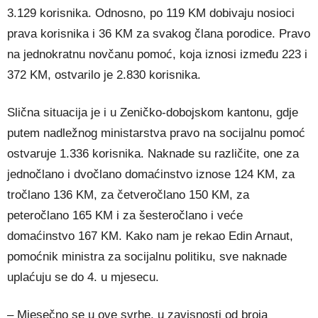
3.129 korisnika. Odnosno, po 119 KM dobivaju nosioci
prava korisnika i 36 KM za svakog člana porodice. Pravo
na jednokratnu novčanu pomoć, koja iznosi između 223 i
372 KM, ostvarilo je 2.830 korisnika.
Slična situacija je i u Zeničko-dobojskom kantonu, gdje
putem nadležnog ministarstva pravo na socijalnu pomoć
ostvaruje 1.336 korisnika. Naknade su različite, one za
jednočlano i dvočlano domaćinstvo iznose 124 KM, za
tročlano 136 KM, za četveročlano 150 KM, za
peteročlano 165 KM i za šesteročlano i veće
domaćinstvo 167 KM. Kako nam je rekao Edin Arnaut,
pomoćnik ministra za socijalnu politiku, sve naknade
uplaćuju se do 4. u mjesecu.
– Mjesečno se u ove svrhe, u zavisnosti od broja