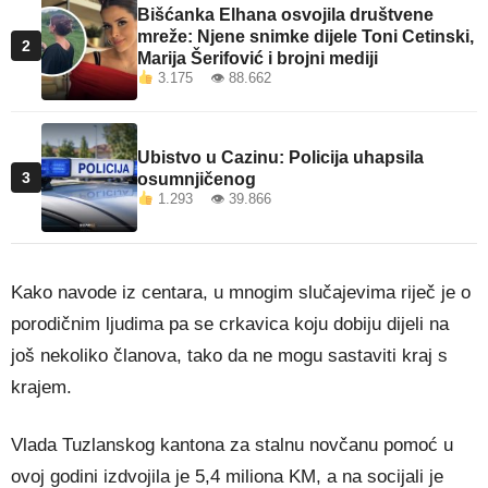
Bišćanka Elhana osvojila društvene
mreže: Njene snimke dijele Toni Cetinski,
2
Marija Šerifović i brojni mediji
3.175 👁 88.662
Ubistvo u Cazinu: Policija uhapsila
3
osumnjičenog
1.293 👁 39.866
Kako navode iz centara, u mnogim slučajevima riječ je o
porodičnim ljudima pa se crkavica koju dobiju dijeli na
još nekoliko članova, tako da ne mogu sastaviti kraj s
krajem.
Vlada Tuzlanskog kantona za stalnu novčanu pomoć u
ovoj godini izdvojila je 5,4 miliona KM, a na socijali je