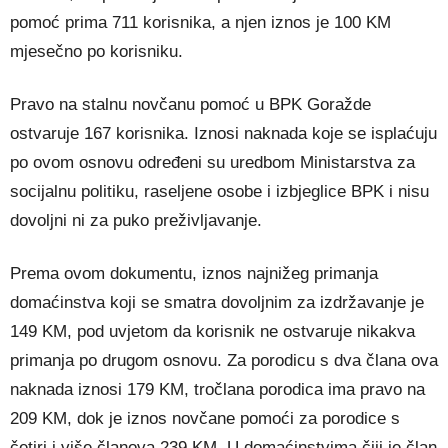
pomoć prima 711 korisnika, a njen iznos je 100 KM
mjesečno po korisniku.
Pravo na stalnu novčanu pomoć u BPK Goražde
ostvaruje 167 korisnika. Iznosi naknada koje se isplaćuju
po ovom osnovu određeni su uredbom Ministarstva za
socijalnu politiku, raseljene osobe i izbjeglice BPK i nisu
dovoljni ni za puko preživljavanje.
Prema ovom dokumentu, iznos najnižeg primanja
domaćinstva koji se smatra dovoljnim za izdržavanje je
149 KM, pod uvjetom da korisnik ne ostvaruje nikakva
primanja po drugom osnovu. Za porodicu s dva člana ova
naknada iznosi 179 KM, tročlana porodica ima pravo na
209 KM, dok je iznos novčane pomoći za porodice s
četiri i više članova 239 KM. U domaćinstvima čiji je član