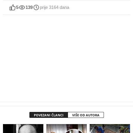
5
139
prije 3164 dana
POVEZANI ČLANCI
VIŠE OD AUTORA