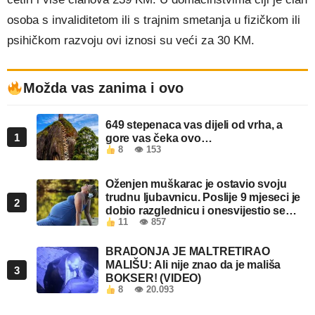
osoba s invaliditetom ili s trajnim smetanja u fizičkom ili
psihičkom razvoju ovi iznosi su veći za 30 KM.
Možda vas zanima i ovo
649 stepenaca vas dijeli od vrha, a
1
gore vas čeka ovo…
8
👁 153
Oženjen muškarac je ostavio svoju
trudnu ljubavnicu. Poslije 9 mjeseci je
2
dobio razglednicu i onesvijestio se
11
👁 857
kada je pročitao šta piše!
BRADONJA JE MALTRETIRAO
MALIŠU: Ali nije znao da je mališa
3
BOKSER! (VIDEO)
8
👁 20.093