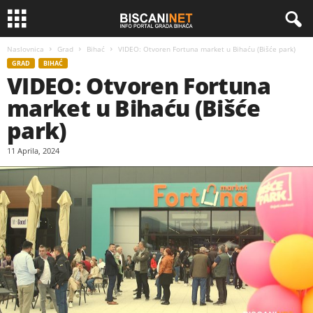
Naslovnica
Grad
Bihać
VIDEO: Otvoren Fortuna market u Bihaću (Bišće park)
GRAD
BIHAĆ
VIDEO: Otvoren Fortuna
market u Bihaću (Bišće
park)
11 Aprila, 2024