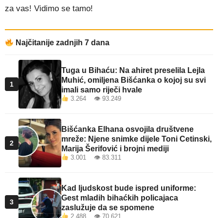
za vas! Vidimo se tamo!
Najčitanije zadnjih 7 dana
Tuga u Bihaću: Na ahiret preselila Lejla
Muhić, omiljena Bišćanka o kojoj su svi
1
imali samo riječi hvale
3.264 👁 93.249
Bišćanka Elhana osvojila društvene
mreže: Njene snimke dijele Toni Cetinski,
2
Marija Šerifović i brojni mediji
3.001 👁 83.311
Kad ljudskost bude ispred uniforme:
Gest mladih bihaćkih policajaca
3
zaslužuje da se spomene
2.488 👁 70.621