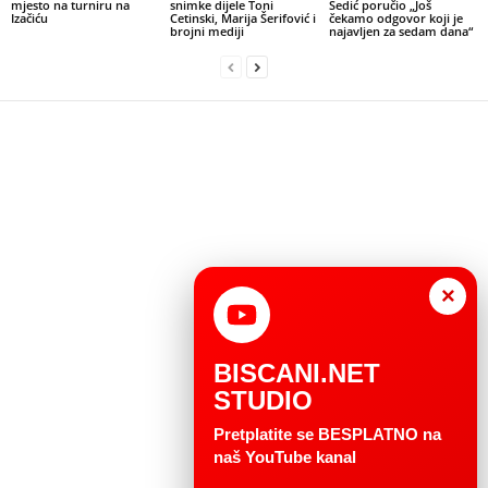
mjesto na turniru na
snimke dijele Toni
Sedić poručio „Još
Izačiću
Cetinski, Marija Šerifović i
čekamo odgovor koji je
brojni mediji
najavljen za sedam dana“
×
BISCANI.NET
STUDIO
Pretplatite se BESPLATNO na
naš YouTube kanal