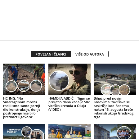
POVEZANI ČLANCI
VIŠE OD AUTORA
HC-ING: “Na
HAMDIJA ABDIĆ – Tigar se
Bihać pred novim
Smaragdnom mostu
prisjetio dana kada je 502.
radovima: završava se
radili smo samo gornji
viteška krenula u Oluju
raskrižje kod Bedema,
dio konstrukcije, donje
(VIDEO)
nakon 15. augusta kreće
postrojenje nije bilo
rekonstrukcija Gradskog
predmet ugovora”
trga