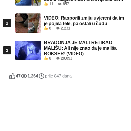
11
👁 857
kada je pročitao šta piše!
VIDEO: Rasporili zmiju uvjereni da im
2
je pojela tele, pa ostali u čudu
8
👁 2.231
BRADONJA JE MALTRETIRAO
MALIŠU: Ali nije znao da je mališa
3
BOKSER! (VIDEO)
8
👁 20.093
47
1.264
prije 847 dana