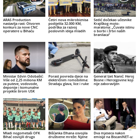
ARAS Production
Četiri nova mikrobiznisa
Sedić dočekao učesnike
nastavlja rast: Otvoren
podijelila 32.000 KM,
Krajiškog moto-
konkurs za nove CNC
podrška za razvoj
maratona: „Čuvate istinu
operatere u Bihaću
poslovnih ideja mladih
o borbi i žrtvi naših
branilaca“
Ministar Edvin Odobašić:
Porast povreda djece na
General Izet Nanić: Heroj
Više od 2,25 miliona KM
električnim romobilima:
Bosne i Hercegovine koji
za puteve, vodovode,
Stradaju glava, lice i ruke
nije zaboravljen
deponije i komunalne
projekte širom USK
Mladi nogometaši OFK
Bišćanka Elhana osvojila
Dva mjeseca nakon
Bihać osvojili drugo
društvene mreže: Njene
emisije na BiscaniNET-u: