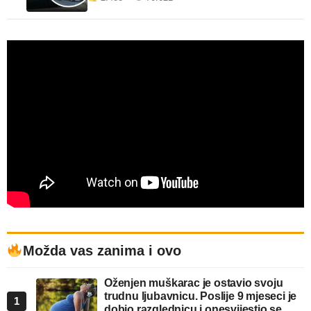
Možda vas zanima i ovo
Oženjen muškarac je ostavio svoju
trudnu ljubavnicu. Poslije 9 mjeseci je
1
dobio razglednicu i onesvijestio se