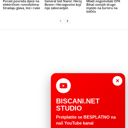
Porast povreda djece na
General Izet Nanić: Heroj
Mladi nogometaši OFK
električnim romobilima:
Bosne i Hercegovine koji
Bihać osvojili drugo
Stradaju glava, lice i ruke
nije zaboravljen
mjesto na turniru na
Izačiću
×
BISCANI.NET
STUDIO
Pretplatite se BESPLATNO na
naš YouTube kanal