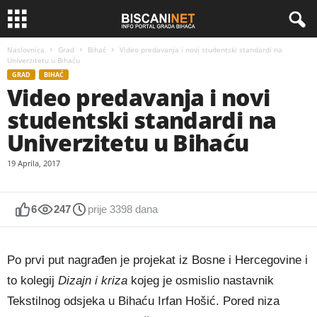
Naslovnica
Grad
Bihać
Video predavanja i novi studentski standardi na
Univerzitetu u Bihaću
GRAD
BIHAĆ
Video predavanja i novi
studentski standardi na
Univerzitetu u Bihaću
19 Aprila, 2017
6
247
prije 3398 dana
Po prvi put nagrađen je projekat iz Bosne i Hercegovine i
to kolegij
Dizajn i kriza
kojeg je osmislio nastavnik
Tekstilnog odsjeka u Bihaću Irfan Hošić. Pored niza