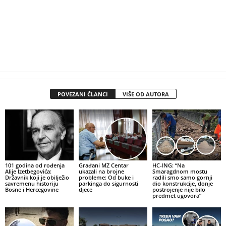
POVEZANI ČLANCI
VIŠE OD AUTORA
101 godina od rođenja
Građani MZ Centar
HC-ING: “Na
Alije Izetbegovića:
ukazali na brojne
Smaragdnom mostu
Državnik koji je obilježio
probleme: Od buke i
radili smo samo gornji
savremenu historiju
parkinga do sigurnosti
dio konstrukcije, donje
Bosne i Hercegovine
djece
postrojenje nije bilo
predmet ugovora”