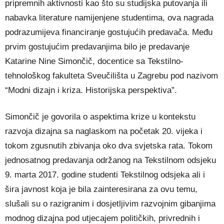
pripremnih aktivnosti kao što su studijska putovanja ili
nabavka literature namijenjene studentima, ova nagrada
podrazumijeva financiranje gostujućih predavača. Među
prvim gostujućim predavanjima bilo je predavanje
Katarine Nine Simončič, docentice sa Tekstilno-
tehnološkog fakulteta Sveučilišta u Zagrebu pod nazivom
“Modni dizajn i kriza. Historijska perspektiva”.
Simončič je govorila o aspektima krize u kontekstu
razvoja dizajna sa naglaskom na početak 20. vijeka i
tokom zgusnutih zbivanja oko dva svjetska rata. Tokom
jednosatnog predavanja održanog na Tekstilnom odsjeku
9. marta 2017. godine studenti Tekstilnog odsjeka ali i
šira javnost koja je bila zainteresirana za ovu temu,
slušali su o razigranim i dosjetljivim razvojnim gibanjima
modnog dizajna pod utjecajem političkih, privrednih i