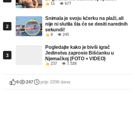
11
👁 677
Snimala je svoju kćerku na plaži, ali
nije ni slutila šta će se desiti narednih
2
sekundi!
8
👁 245
Pogledajte kako je bivši igrač
Jedinstva zaprosio Bišćanku u
3
Njemačkoj (FOTO + VIDEO)
237
👁 7.528
6
247
prije 3398 dana