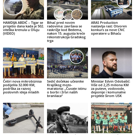
HAMDIJA ABDIĆ – Tigar se
Bihać pred novim
ARAS Production
prisjetio dana kada je 502.
radovima: završava se
nastavlja rast: Otvoren
viteška krenula u Oluju
raskrižje kod Bedema,
konkurs za nove CNC
(VIDEO)
nakon 15. augusta kreće
operatere u Bihaću
rekonstrukcija Gradskog
trga
Četiri nova mikrobiznisa
Sedić dočekao učesnike
Ministar Edvin Odobašić:
podijelila 32.000 KM,
Krajiškog moto-
Više od 2,25 miliona KM
podrška za razvoj
maratona: „Čuvate istinu
za puteve, vodovode,
poslovnih ideja mladih
o borbi i žrtvi naših
deponije i komunalne
branilaca“
projekte širom USK