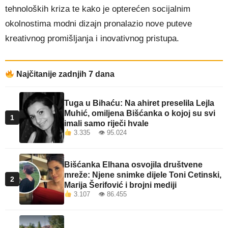
tehnoloških kriza te kako je opterećen socijalnim
okolnostima modni dizajn pronalazio nove puteve
kreativnog promišljanja i inovativnog pristupa.
Najčitanije zadnjih 7 dana
Tuga u Bihaću: Na ahiret preselila Lejla
Muhić, omiljena Bišćanka o kojoj su svi
1
imali samo riječi hvale
3.335 👁 95.024
Bišćanka Elhana osvojila društvene
mreže: Njene snimke dijele Toni Cetinski,
2
Marija Šerifović i brojni mediji
3.107 👁 86.455