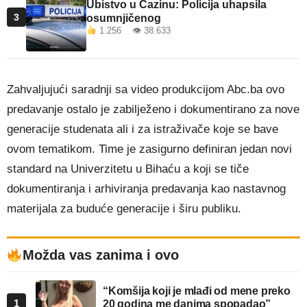
Ubistvo u Cazinu: Policija uhapsila
3
osumnjičenog
1.256 👁 38.633
Zahvaljujući saradnji sa video produkcijom Abc.ba ovo
predavanje ostalo je zabilježeno i dokumentirano za nove
generacije studenata ali i za istraživače koje se bave
ovom tematikom. Time je zasigurno definiran jedan novi
standard na Univerzitetu u Bihaću a koji se tiče
dokumentiranja i arhiviranja predavanja kao nastavnog
materijala za buduće generacije i širu publiku.
Možda vas zanima i ovo
“Komšija koji je mlađi od mene preko
1
20 godina me danima spopadao”