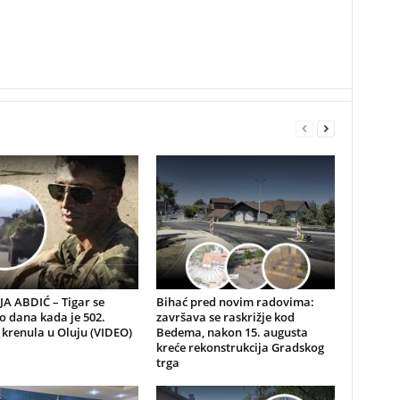
A ABDIĆ – Tigar se
Bihać pred novim radovima:
io dana kada je 502.
završava se raskrižje kod
 krenula u Oluju (VIDEO)
Bedema, nakon 15. augusta
kreće rekonstrukcija Gradskog
trga