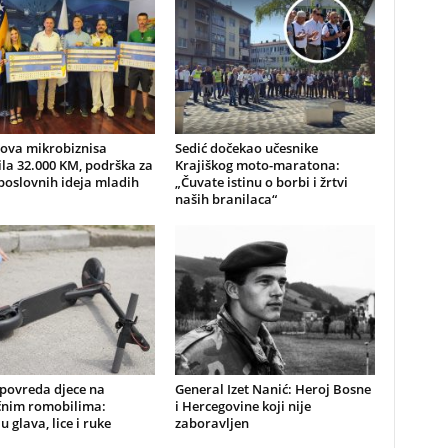
nova mikrobiznisa
Sedić dočekao učesnike
ila 32.000 KM, podrška za
Krajiškog moto-maratona:
poslovnih ideja mladih
„Čuvate istinu o borbi i žrtvi
naših branilaca“
 povreda djece na
General Izet Nanić: Heroj Bosne
ičnim romobilima:
i Hercegovine koji nije
u glava, lice i ruke
zaboravljen