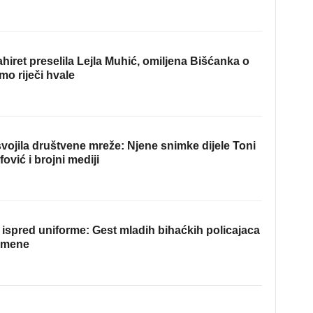
hiret preselila Lejla Muhić, omiljena Bišćanka o
mo riječi hvale
ojila društvene mreže: Njene snimke dijele Toni
fović i brojni mediji
ispred uniforme: Gest mladih bihaćkih policajaca
omene