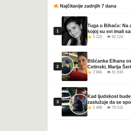
t
Najčitanije zadnjih 7 dana
Tuga u Bihaću: Na a
1
kojoj su svi imali sa
3.225 👁 92.224
Bišćanka Elhana osv
2
Cetinski, Marija Šeri
2.966 👁 81.930
Kad ljudskost bude 
3
zaslužuje da se sp
2.488 👁 70.515