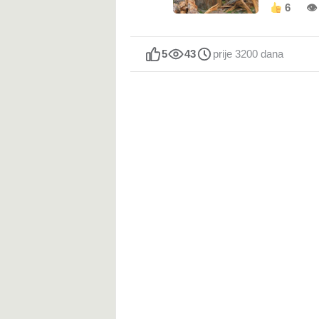
6
👁
5
43
prije 3200 dana