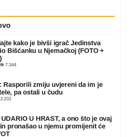
ovo
ajte kako je bivši igrač Jedinstva
io Bišćanku u Njemačkoj (FOTO +
)
👁 7.344
 Rasporili zmiju uvjereni da im je
tele, pa ostali u čudu
2.231
DARIO U HRAST, a ono što je ovaj
n pronašao u njemu promijenit će
VOT