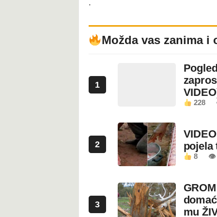
.
Možda vas zanima i 
Pogled
zapros
1
VIDEO
228
VIDEO:
2
pojela 
8
👁 
GROM U
domaći
3
mu ŽI