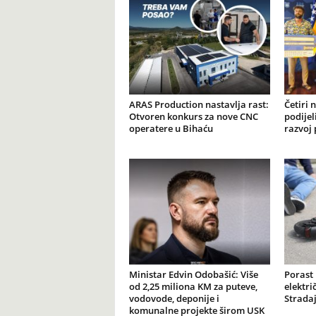
ARAS Production nastavlja rast:
Četiri 
Otvoren konkurs za nove CNC
podijel
operatere u Bihaću
razvoj 
Ministar Edvin Odobašić: Više
Porast
od 2,25 miliona KM za puteve,
elektr
vodovode, deponije i
Stradaj
komunalne projekte širom USK