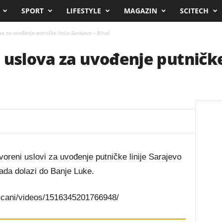
SPORT
LIFESTYLE
MAGAZIN
SCITECH
a za uvođenje putničke linije Sarajevo – Bihać
 uslova za uvođenje putničke 
voreni uslovi za uvođenje putničke linije Sarajevo
sada dolazi do Banje Luke.
scani/videos/1516345201766948/