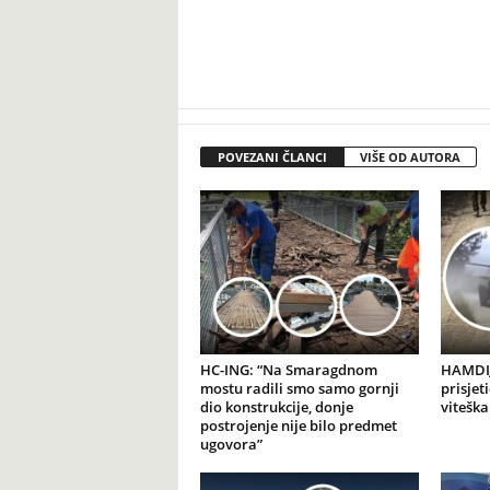
POVEZANI ČLANCI
VIŠE OD AUTORA
HC-ING: “Na Smaragdnom
HAMDIJ
mostu radili smo samo gornji
prisjet
dio konstrukcije, donje
viteška
postrojenje nije bilo predmet
ugovora”