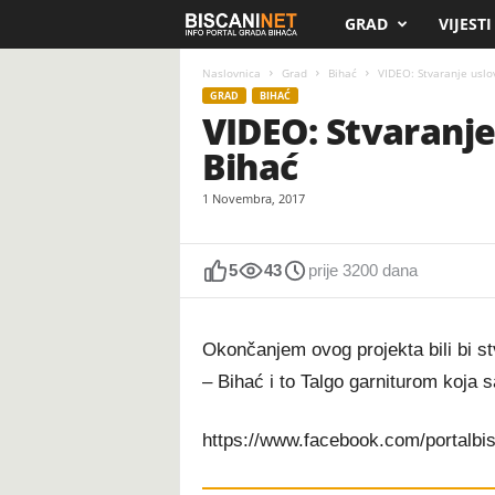
GRAD
VIJESTI
B
i
Naslovnica
Grad
Bihać
VIDEO: Stvaranje uslov
GRAD
BIHAĆ
VIDEO: Stvaranje
s
Bihać
c
1 Novembra, 2017
a
n
5
43
prije 3200 dana
i
Okončanjem ovog projekta bili bi st
.
– Bihać i to Talgo garniturom koja 
n
https://www.facebook.com/portalbi
e