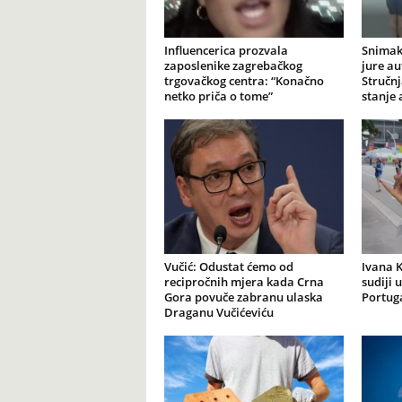
Influencerica prozvala
Snimak
zaposlenike zagrebačkog
jure au
trgovačkog centra: “Konačno
Stručnj
netko priča o tome”
stanje
Vučić: Odustat ćemo od
Ivana K
recipročnih mjera kada Crna
sudiji 
Gora povuče zabranu ulaska
Portuga
Draganu Vučićeviću