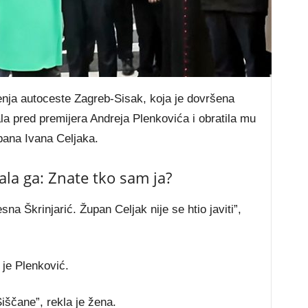
nja autoceste Zagreb-Sisak, koja je dovršena
ala pred premijera Andreja Plenkovića i obratila mu
upana Ivana Celjaka.
tala ga: Znate tko sam ja?
a Škrinjarić. Župan Celjak nije se htio javiti”,
je Plenković.
ščane”, rekla je žena.