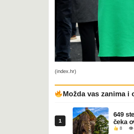
(index.hr)
Možda vas zanima i 
649 st
1
čeka 
8
👁