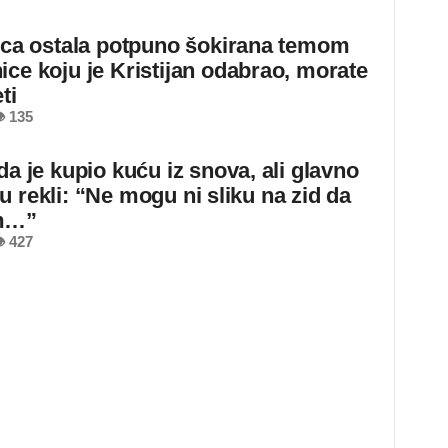
jica ostala potpuno šokirana temom
ice koju je Kristijan odabrao, morate
ti
 135
da je kupio kuću iz snova, ali glavno
u rekli: “Ne mogu ni sliku na zid da
m…”
 427