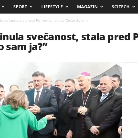
SPORT
LIFESTYLE
MAGAZIN
SCITECH
 svečanost, stala pred Plenkovića i pitala: “Znate tko sam...
nula svečanost, stala pred P
o sam ja?”