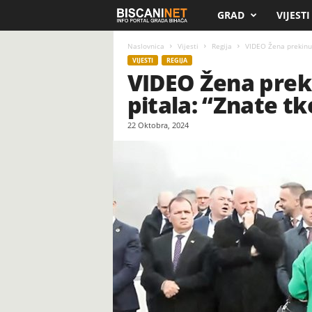
GRAD
VIJESTI
B
i
Naslovnica
Vijesti
Regija
VIDEO Žena prekinula
VIJESTI
REGIJA
VIDEO Žena preki
s
pitala: “Znate tk
c
22 Oktobra, 2024
a
n
i
.
n
e