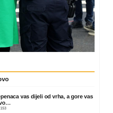
ovo
epenaca vas dijeli od vrha, a gore vas
ovo…
 153