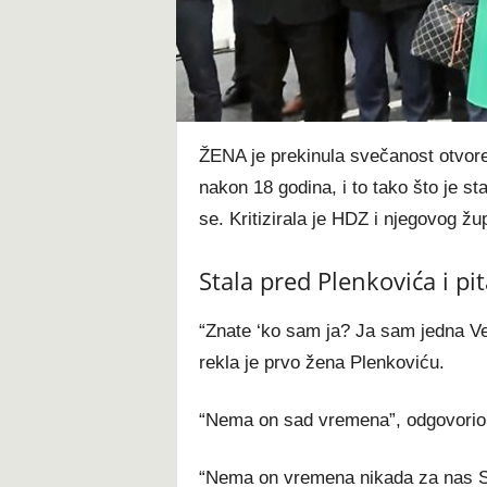
t
ŽENA je prekinula svečanost otvore
nakon 18 godina, i to tako što je st
se. Kritizirala je HDZ i njegovog ž
Stala pred Plenkovića i pi
“Znate ‘ko sam ja? Ja sam jedna Vesn
rekla je prvo žena Plenkoviću.
“Nema on sad vremena”, odgovorio 
“Nema on vremena nikada za nas Si