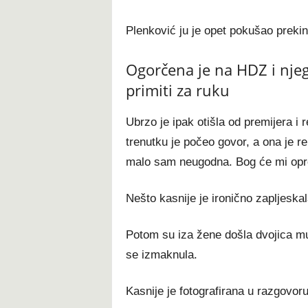
Plenković ju je opet pokušao prekin
Ogorčena je na HDZ i nje
primiti za ruku
Ubrzo je ipak otišla od premijera 
trenutku je počeo govor, a ona je rek
malo sam neugodna. Bog će mi opros
Nešto kasnije je ironično zapljeska
Potom su iza žene došla dvojica muš
se izmaknula.
Kasnije je fotografirana u razgovor