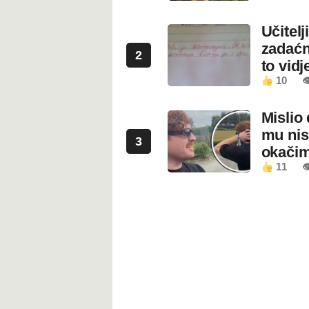
Učitel
zadaćn
2
to vidje
10

Mislio 
mu nis
3
okači
11
