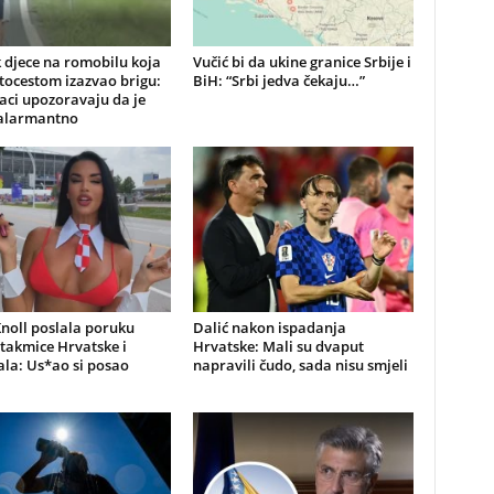
 djece na romobilu koja
Vučić bi da ukine granice Srbije i
tocestom izazvao brigu:
BiH: “Srbi jedva čekaju…”
aci upozoravaju da je
 alarmantno
noll poslala poruku
Dalić nakon ispadanja
utakmice Hrvatske i
Hrvatske: Mali su dvaput
la: Us*ao si posao
napravili čudo, sada nisu smjeli