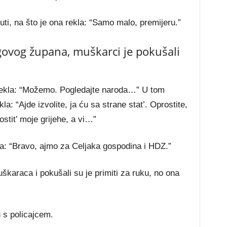
uti, na što je ona rekla: “Samo malo, premijeru.”
govog župana, muškarci je pokušali
i rekla: “Možemo. Pogledajte naroda…” U tom
la: “Ajde izvolite, ja ću sa strane stat’. Oprostite,
tit’ moje grijehe, a vi…”
la: “Bravo, ajmo za Celjaka gospodina i HDZ.”
karaca i pokušali su je primiti za ruku, no ona
u s policajcem.