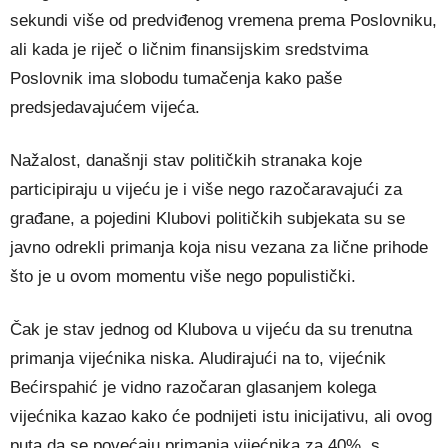
sekundi više od predviđenog vremena prema Poslovniku,
ali kada je riječ o ličnim finansijskim sredstvima
Poslovnik ima slobodu tumačenja kako paše
predsjedavajućem vijeća.
Nažalost, današnji stav političkih stranaka koje
participiraju u vijeću je i više nego razočaravajući za
građane, a pojedini Klubovi političkih subjekata su se
javno odrekli primanja koja nisu vezana za lične prihode
što je u ovom momentu više nego populistički.
Čak je stav jednog od Klubova u vijeću da su trenutna
primanja vijećnika niska. Aludirajući na to, vijećnik
Bećirspahić je vidno razočaran glasanjem kolega
vijećnika kazao kako će podnijeti istu inicijativu, ali ovog
puta da se povećaju primanja vijećnika za 40%, s