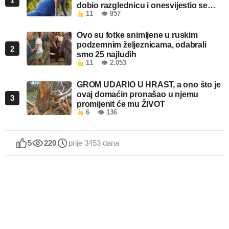
dobio razglednicu i onesvijestio se
11
👁 857
kada je pročitao šta piše!
Ovo su fotke snimljene u ruskim
podzemnim željeznicama, odabrali
2
smo 25 najluđih
11
👁 2.053
GROM UDARIO U HRAST, a ono što je
ovaj domaćin pronašao u njemu
3
promijenit će mu ŽIVOT
6
👁 136
5
220
prije 3453 dana