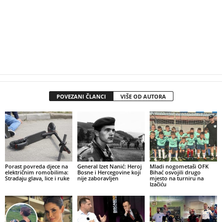
POVEZANI ČLANCI
VIŠE OD AUTORA
Porast povreda djece na
General Izet Nanić: Heroj
Mladi nogometaši OFK
električnim romobilima:
Bosne i Hercegovine koji
Bihać osvojili drugo
Stradaju glava, lice i ruke
nije zaboravljen
mjesto na turniru na
Izačiću