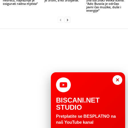
nesreću, najvažnije je
je Srbin, a ko Srbijanac
zna šta znači velika scena:
osigurati radna mjesta”
“Ado Busola je održao
javni čas muzike, duše i
energije”
×
BISCANI.NET
STUDIO
Pretplatite se BESPLATNO na
naš YouTube kanal