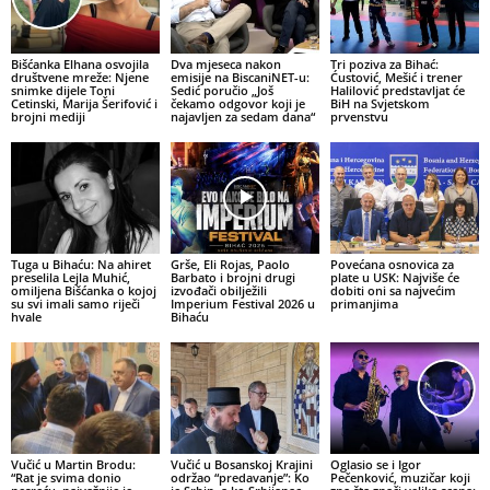
Bišćanka Elhana osvojila
Dva mjeseca nakon
Tri poziva za Bihać:
društvene mreže: Njene
emisije na BiscaniNET-u:
Ćustović, Mešić i trener
snimke dijele Toni
Sedić poručio „Još
Halilović predstavljat će
Cetinski, Marija Šerifović i
čekamo odgovor koji je
BiH na Svjetskom
brojni mediji
najavljen za sedam dana“
prvenstvu
Tuga u Bihaću: Na ahiret
Grše, Eli Rojas, Paolo
Povećana osnovica za
preselila Lejla Muhić,
Barbato i brojni drugi
plate u USK: Najviše će
omiljena Bišćanka o kojoj
izvođači obilježili
dobiti oni sa najvećim
su svi imali samo riječi
Imperium Festival 2026 u
primanjima
hvale
Bihaću
Vučić u Martin Brodu:
Vučić u Bosanskoj Krajini
Oglasio se i Igor
“Rat je svima donio
održao “predavanje”: Ko
Pečenković, muzičar koji