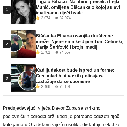
Tuga u Bihaću: Na ahiret preselila Lejla
Muhić, omiljena Bišćanka o kojoj su svi
1
imali samo riječi hvale
3.074 👁 87.974
Bišćanka Elhana osvojila društvene
mreže: Njene snimke dijele Toni Cetinski,
2
Marija Šerifović i brojni mediji
2.701 👁 74.567
Kad ljudskost bude ispred uniforme:
Gest mladih bihaćkih policajaca
3
zaslužuje da se spomene
2.469 👁 70.101
Predsjedavajući vijeća Davor Župa se striktno
poslovničkih odredbi drži kada je potrebno oduzeti riječ
kolegama u Gradskom vijeću ukoliko diskutuju nekoliko