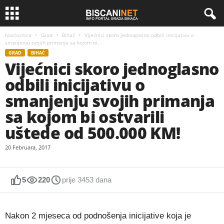
Naslovnica
Grad
Bihać
Vijećnici skoro jednoglasno odbili inicijativu o
smanjenju svojih primanja sa kojom bi...
GRAD
BIHAĆ
Vijećnici skoro jednoglasno
odbili inicijativu o
smanjenju svojih primanja
sa kojom bi ostvarili
uštede od 500.000 KM!
20 Februara, 2017
5
220
prije 3453 dana
Nakon 2 mjeseca od podnošenja inicijative koja je