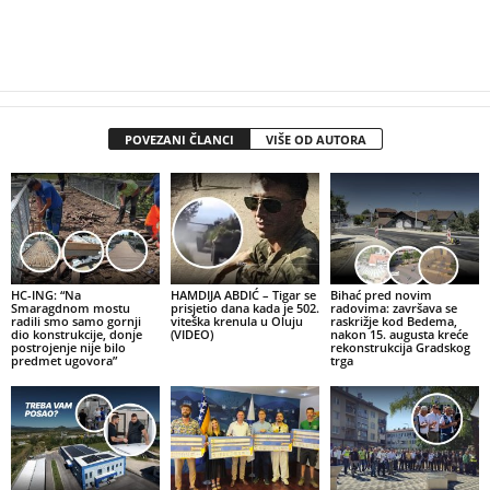
POVEZANI ČLANCI
VIŠE OD AUTORA
HC-ING: “Na
HAMDIJA ABDIĆ – Tigar se
Bihać pred novim
Smaragdnom mostu
prisjetio dana kada je 502.
radovima: završava se
radili smo samo gornji
viteška krenula u Oluju
raskrižje kod Bedema,
dio konstrukcije, donje
(VIDEO)
nakon 15. augusta kreće
postrojenje nije bilo
rekonstrukcija Gradskog
predmet ugovora”
trga