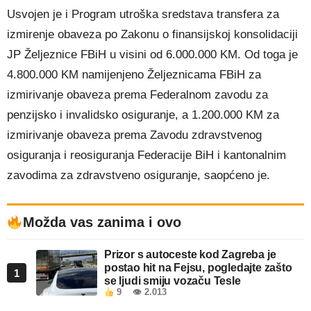
Usvojen je i Program utroška sredstava transfera za
izmirenje obaveza po Zakonu o finansijskoj konsolidaciji
JP Željeznice FBiH u visini od 6.000.000 KM. Od toga je
4.800.000 KM namijenjeno Željeznicama FBiH za
izmirivanje obaveza prema Federalnom zavodu za
penzijsko i invalidsko osiguranje, a 1.200.000 KM za
izmirivanje obaveza prema Zavodu zdravstvenog
osiguranja i reosiguranja Federacije BiH i kantonalnim
zavodima za zdravstveno osiguranje, saopćeno je.
Možda vas zanima i ovo
Prizor s autoceste kod Zagreba je
postao hit na Fejsu, pogledajte zašto
1
se ljudi smiju vozaču Tesle
9
👁 2.013