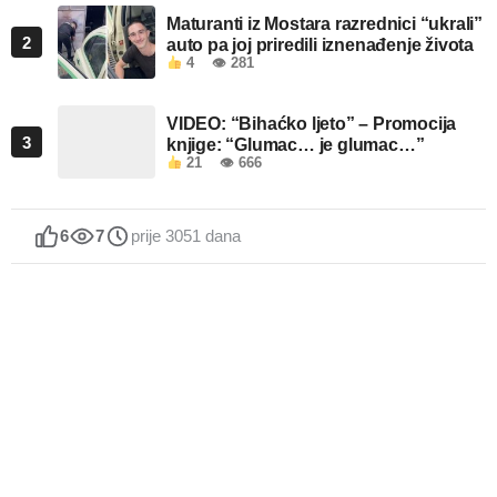
Maturanti iz Mostara razrednici “ukrali”
2
auto pa joj priredili iznenađenje života
4
👁 281
VIDEO: “Bihaćko ljeto” – Promocija
3
knjige: “Glumac… je glumac…”
21
👁 666
6
7
prije 3051 dana