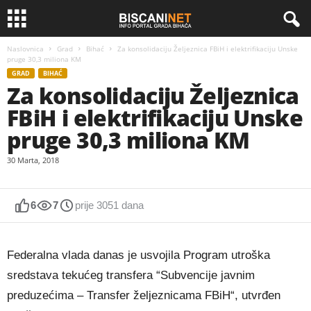
Naslovnica
Grad
Bihać
Za konsolidaciju Željeznica FBiH i elektrifikaciju Unske
pruge 30,3 miliona KM
GRAD
BIHAĆ
Za konsolidaciju Željeznica
FBiH i elektrifikaciju Unske
pruge 30,3 miliona KM
30 Marta, 2018
6
7
prije 3051 dana
Federalna vlada danas je usvojila Program utroška
sredstava tekućeg transfera “Subvencije javnim
preduzećima – Transfer željeznicama FBiH“, utvrđen