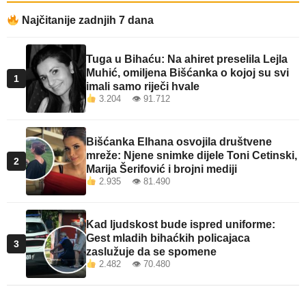
Najčitanije zadnjih 7 dana
Tuga u Bihaću: Na ahiret preselila Lejla
Muhić, omiljena Bišćanka o kojoj su svi
1
imali samo riječi hvale
3.204 👁 91.712
Bišćanka Elhana osvojila društvene
mreže: Njene snimke dijele Toni Cetinski,
2
Marija Šerifović i brojni mediji
2.935 👁 81.490
Kad ljudskost bude ispred uniforme:
Gest mladih bihaćkih policajaca
3
zaslužuje da se spomene
2.482 👁 70.480