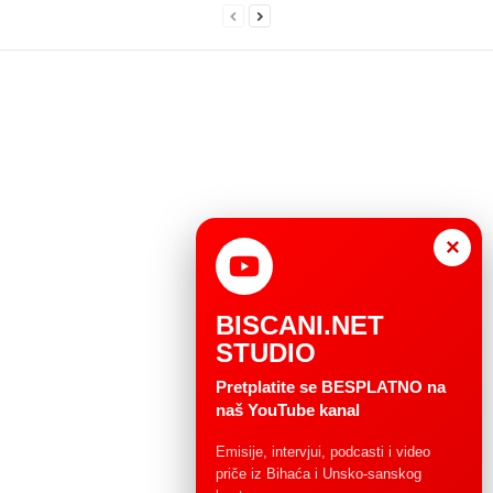
×
BISCANI.NET
STUDIO
Pretplatite se BESPLATNO na
naš YouTube kanal
Emisije, intervjui, podcasti i video
priče iz Bihaća i Unsko-sanskog