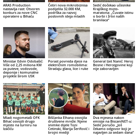
ARAS Production
Četiri nova mikrobiznisa
Sedić dočekao učesnike
nastavlja rast: Otvoren
podijelila 32.000 KM,
Krajiškog moto-
konkurs za nove CNC
podrška za razvoj
maratona: „Čuvate istinu
operatere u Bihaću
poslovnih ideja mladih
o borbi i žrtvi naših
branilaca“
Ministar Edvin Odobašić:
Porast povreda djece na
General Izet Nanić: Heroj
Više od 2,25 miliona KM
električnim romobilima:
Bosne i Hercegovine koji
za puteve, vodovode,
Stradaju glava, lice i ruke
nije zaboravljen
deponije i komunalne
projekte širom USK
Mladi nogometaši OFK
Bišćanka Elhana osvojila
Dva mjeseca nakon
Bihać osvojili drugo
društvene mreže: Njene
emisije na BiscaniNET-u:
mjesto na turniru na
snimke dijele Toni
Sedić poručio „Još
Izačiću
Cetinski, Marija Šerifović i
čekamo odgovor koji je
brojni mediji
najavljen za sedam dana“