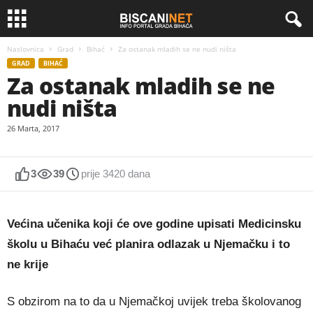
Naslovnica
Grad
Bihać
Za ostanak mladih se ne nudi ništa
GRAD
BIHAĆ
Za ostanak mladih se ne
nudi ništa
26 Marta, 2017
3
39
prije 3420 dana
Većina učenika koji će ove godine upisati Medicinsku
školu u Bihaću već planira odlazak u Njemačku i to
ne krije
S obzirom na to da u Njemačkoj uvijek treba školovanog