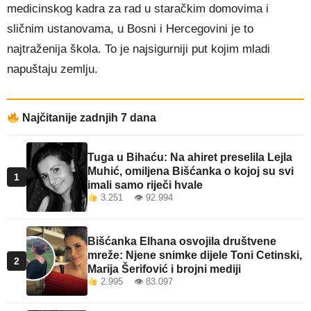
medicinskog kadra za rad u staračkim domovima i
sličnim ustanovama, u Bosni i Hercegovini je to
najtraženija škola. To je najsigurniji put kojim mladi
napuštaju zemlju.
Najčitanije zadnjih 7 dana
Tuga u Bihaću: Na ahiret preselila Lejla
Muhić, omiljena Bišćanka o kojoj su svi
1
imali samo riječi hvale
3.251 👁 92.994
Bišćanka Elhana osvojila društvene
mreže: Njene snimke dijele Toni Cetinski,
2
Marija Šerifović i brojni mediji
2.995 👁 83.097