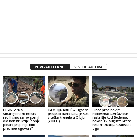
POVEZANI ČLANCI
VIŠE OD AUTORA
HC-ING: “Na
HAMDIJA ABDIĆ – Tigar se
Bihać pred novim
Smaragdnom mostu
prisjetio dana kada je 502.
radovima: završava se
radili smo samo gornji
viteška krenula u Oluju
raskrižje kod Bedema,
dio konstrukcije, donje
(VIDEO)
nakon 15. augusta kreće
postrojenje nije bilo
rekonstrukcija Gradskog
predmet ugovora”
trga