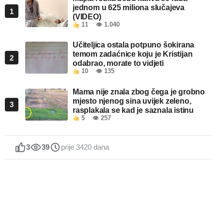
jednom u 625 miliona slučajeva
1
(VIDEO)
11
👁 1.040
Učiteljica ostala potpuno šokirana
temom zadaćnice koju je Kristijan
2
odabrao, morate to vidjeti
10
👁 135
Mama nije znala zbog čega je grobno
mjesto njenog sina uvijek zeleno,
3
rasplakala se kad je saznala istinu
5
👁 257
3
39
prije 3420 dana