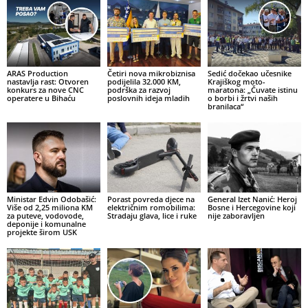
ARAS Production
Četiri nova mikrobiznisa
Sedić dočekao učesnike
nastavlja rast: Otvoren
podijelila 32.000 KM,
Krajiškog moto-
konkurs za nove CNC
podrška za razvoj
maratona: „Čuvate istinu
operatere u Bihaću
poslovnih ideja mladih
o borbi i žrtvi naših
branilaca“
Ministar Edvin Odobašić:
Porast povreda djece na
General Izet Nanić: Heroj
Više od 2,25 miliona KM
električnim romobilima:
Bosne i Hercegovine koji
za puteve, vodovode,
Stradaju glava, lice i ruke
nije zaboravljen
deponije i komunalne
projekte širom USK