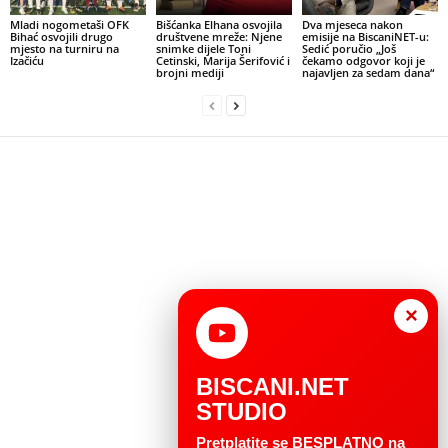
Mladi nogometaši OFK
Bišćanka Elhana osvojila
Dva mjeseca nakon
Bihać osvojili drugo
društvene mreže: Njene
emisije na BiscaniNET-u:
mjesto na turniru na
snimke dijele Toni
Sedić poručio „Još
Izačiću
Cetinski, Marija Šerifović i
čekamo odgovor koji je
brojni mediji
najavljen za sedam dana“
×
BISCANI.NET
STUDIO
Pretplatite se BESPLATNO na