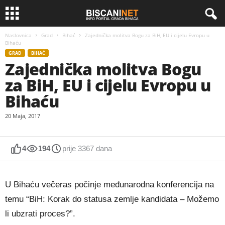
Naslovnica
Grad
Bihać
Zajednička molitva Bogu za BiH, EU i cijelu Evropu u
Bihaću
GRAD
BIHAĆ
Zajednička molitva Bogu
za BiH, EU i cijelu Evropu u
Bihaću
20 Maja, 2017
4
194
prije 3367 dana
U Bihaću večeras počinje međunarodna konferencija na
temu “BiH: Korak do statusa zemlje kandidata – Možemo
li ubzrati proces?”.