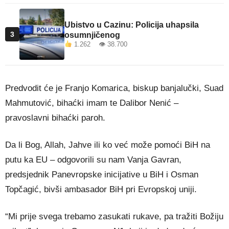
Ubistvo u Cazinu: Policija uhapsila
3
osumnjičenog
1.262 👁 38.700
Predvodit će je Franjo Komarica, biskup banjalučki, Suad
Mahmutović, bihaćki imam te Dalibor Nenić –
pravoslavni bihaćki paroh.
Da li Bog, Allah, Jahve ili ko već može pomoći BiH na
putu ka EU – odgovorili su nam Vanja Gavran,
predsjednik Panevropske inicijative u BiH i Osman
Topčagić, bivši ambasador BiH pri Evropskoj uniji.
“Mi prije svega trebamo zasukati rukave, pa tražiti Božiju