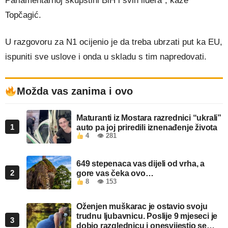
Parlamentarnoj skupštini BiH i svih lidera”, kaže
Topčagić.
U razgovoru za N1 ocijenio je da treba ubrzati put ka EU,
ispuniti sve uslove i onda u skladu s tim napredovati.
Možda vas zanima i ovo
Maturanti iz Mostara razrednici “ukrali”
1
auto pa joj priredili iznenađenje života
4
👁 281
649 stepenaca vas dijeli od vrha, a
2
gore vas čeka ovo…
8
👁 153
Oženjen muškarac je ostavio svoju
trudnu ljubavnicu. Poslije 9 mjeseci je
3
dobio razglednicu i onesvijestio se