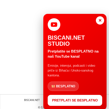
×
BISCANI.NET
STUDIO
Pretplatite se BESPLATNO na
naš YouTube kanal
Emisije, intervjui, podcasti i video
priče iz Bihaća i Unsko-sanskog
kantona.
BESPLATNO
BISCANI.NET
Impressum
Uvjeti korištenja
PRETPLATI SE BESPLATNO
© Copryright 2004 - 2025.