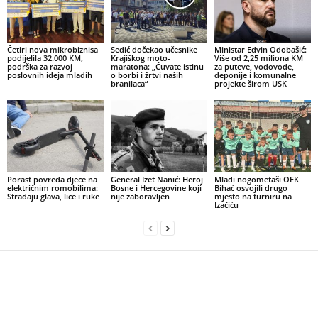
Četiri nova mikrobiznisa
Sedić dočekao učesnike
Ministar Edvin Odobašić:
podijelila 32.000 KM,
Krajiškog moto-
Više od 2,25 miliona KM
podrška za razvoj
maratona: „Čuvate istinu
za puteve, vodovode,
poslovnih ideja mladih
o borbi i žrtvi naših
deponije i komunalne
branilaca“
projekte širom USK
Porast povreda djece na
General Izet Nanić: Heroj
Mladi nogometaši OFK
električnim romobilima:
Bosne i Hercegovine koji
Bihać osvojili drugo
Stradaju glava, lice i ruke
nije zaboravljen
mjesto na turniru na
Izačiću