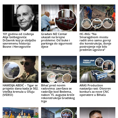
101 godina od rođenja
Građani MZ Centar
HC-ING: “Na
Alije Izetbegovića:
ukazali na brojne
Smaragdnom mostu
Državnik koji je obilježio
probleme: Od buke i
radili smo samo gornji
savremenu historiju
parkinga do sigurnosti
dio konstrukcije, donje
Bosne i Hercegovine
djece
postrojenje nije bilo
predmet ugovora”
HAMDIJA ABDIĆ – Tigar se
Bihać pred novim
ARAS Production
prisjetio dana kada je 502.
radovima: završava se
nastavlja rast: Otvoren
viteška krenula u Oluju
raskrižje kod Bedema,
konkurs za nove CNC
(VIDEO)
nakon 15. augusta kreće
operatere u Bihaću
rekonstrukcija Gradskog
trga