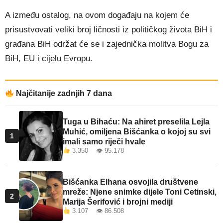
A između ostalog, na ovom događaju na kojem će
prisustvovati veliki broj ličnosti iz političkog života BiH i
građana BiH održat će se i zajednička molitva Bogu za
BiH, EU i cijelu Evropu.
Najčitanije zadnjih 7 dana
Tuga u Bihaću: Na ahiret preselila Lejla
Muhić, omiljena Bišćanka o kojoj su svi
1
imali samo riječi hvale
3.350 👁 95.178
Bišćanka Elhana osvojila društvene
mreže: Njene snimke dijele Toni Cetinski,
2
Marija Šerifović i brojni mediji
3.107 👁 86.508