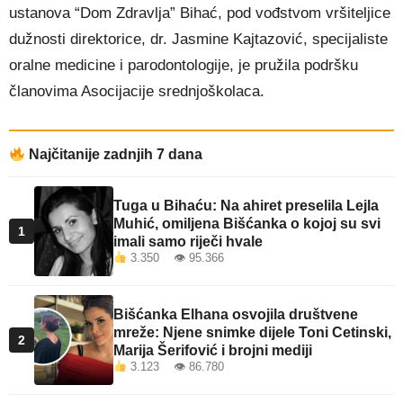
ustanova “Dom Zdravlja” Bihać, pod vođstvom vršiteljice
dužnosti direktorice, dr. Jasmine Kajtazović, specijaliste
oralne medicine i parodontologije, je pružila podršku
članovima Asocijacije srednjoškolaca.
Najčitanije zadnjih 7 dana
Tuga u Bihaću: Na ahiret preselila Lejla
Muhić, omiljena Bišćanka o kojoj su svi
1
imali samo riječi hvale
3.350 👁 95.366
Bišćanka Elhana osvojila društvene
mreže: Njene snimke dijele Toni Cetinski,
2
Marija Šerifović i brojni mediji
3.123 👁 86.780