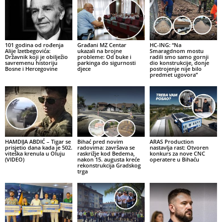
101 godina od rođenja
Građani MZ Centar
HC-ING: “Na
Alije Izetbegovića:
ukazali na brojne
Smaragdnom mostu
Državnik koji je obilježio
probleme: Od buke i
radili smo samo gornji
savremenu historiju
parkinga do sigurnosti
dio konstrukcije, donje
Bosne i Hercegovine
djece
postrojenje nije bilo
predmet ugovora”
HAMDIJA ABDIĆ – Tigar se
Bihać pred novim
ARAS Production
prisjetio dana kada je 502.
radovima: završava se
nastavlja rast: Otvoren
viteška krenula u Oluju
raskrižje kod Bedema,
konkurs za nove CNC
(VIDEO)
nakon 15. augusta kreće
operatere u Bihaću
rekonstrukcija Gradskog
trga