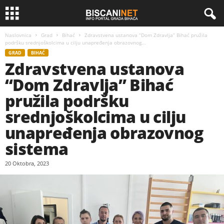
Naslovnica
Grad
Bihać
Zdravstvena ustanova “Dom Zdravlja” Bihać pružila
podršku srednjoškolcima u cilju unapređenja obrazovnog...
GRAD
BIHAĆ
Zdravstvena ustanova
“Dom Zdravlja” Bihać
pružila podršku
srednjoškolcima u cilju
unapređenja obrazovnog
sistema
20 Oktobra, 2023