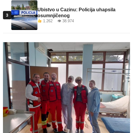
Ubistvo u Cazinu: Policija uhapsila
3
osumnjičenog
1.262 👁 38.974