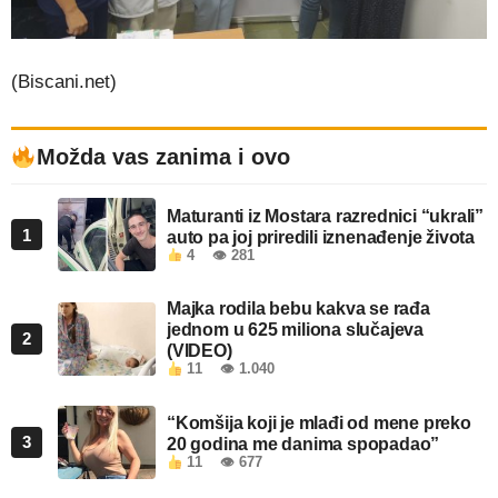
(Biscani.net)
Možda vas zanima i ovo
Maturanti iz Mostara razrednici “ukrali”
1
auto pa joj priredili iznenađenje života
4
👁 281
Majka rodila bebu kakva se rađa
jednom u 625 miliona slučajeva
2
(VIDEO)
11
👁 1.040
“Komšija koji je mlađi od mene preko
3
20 godina me danima spopadao”
11
👁 677