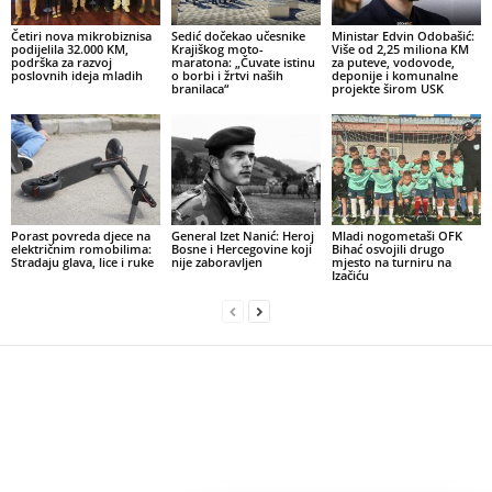
Četiri nova mikrobiznisa
Sedić dočekao učesnike
Ministar Edvin Odobašić:
podijelila 32.000 KM,
Krajiškog moto-
Više od 2,25 miliona KM
podrška za razvoj
maratona: „Čuvate istinu
za puteve, vodovode,
poslovnih ideja mladih
o borbi i žrtvi naših
deponije i komunalne
branilaca“
projekte širom USK
Porast povreda djece na
General Izet Nanić: Heroj
Mladi nogometaši OFK
električnim romobilima:
Bosne i Hercegovine koji
Bihać osvojili drugo
Stradaju glava, lice i ruke
nije zaboravljen
mjesto na turniru na
Izačiću