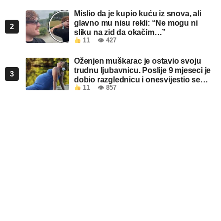
Mislio da je kupio kuću iz snova, ali
glavno mu nisu rekli: “Ne mogu ni
2
sliku na zid da okačim…”
11
👁 427
Oženjen muškarac je ostavio svoju
trudnu ljubavnicu. Poslije 9 mjeseci je
3
dobio razglednicu i onesvijestio se
11
👁 857
kada je pročitao šta piše!