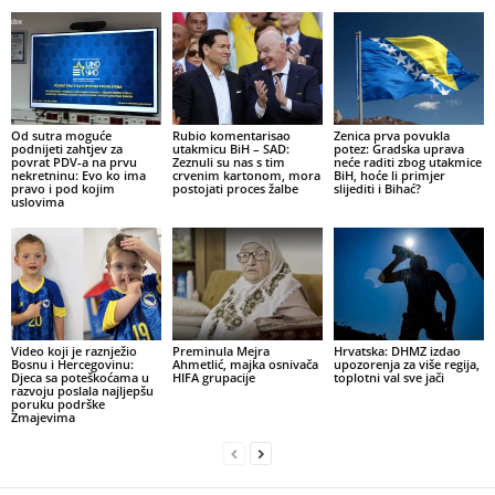
Od sutra moguće
Rubio komentarisao
Zenica prva povukla
podnijeti zahtjev za
utakmicu BiH – SAD:
potez: Gradska uprava
povrat PDV-a na prvu
Zeznuli su nas s tim
neće raditi zbog utakmice
nekretninu: Evo ko ima
crvenim kartonom, mora
BiH, hoće li primjer
pravo i pod kojim
postojati proces žalbe
slijediti i Bihać?
uslovima
Video koji je raznježio
Preminula Mejra
Hrvatska: DHMZ izdao
Bosnu i Hercegovinu:
Ahmetlić, majka osnivača
upozorenja za više regija,
Djeca sa poteškoćama u
HIFA grupacije
toplotni val sve jači
razvoju poslala najljepšu
poruku podrške
Zmajevima