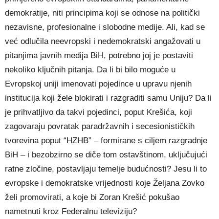
demokratije, niti principima koji se odnose na politički
nezavisne, profesionalne i slobodne medije. Ali, kad se
već odlučila neevropski i nedemokratski angažovati u
pitanjima javnih medija BiH, potrebno joj je postaviti
nekoliko ključnih pitanja. Da li bi bilo moguće u
Evropskoj uniji imenovati pojedince u upravu njenih
institucija koji žele blokirati i razgraditi samu Uniju? Da li
je prihvatljivo da takvi pojedinci, poput Krešića, koji
zagovaraju povratak paradržavnih i secesionističkih
tvorevina poput “HZHB” – formirane s ciljem razgradnje
BiH – i bezobzirno se diče tom ostavštinom, uključujući
ratne zločine, postavljaju temelje budućnosti? Jesu li to
evropske i demokratske vrijednosti koje Željana Zovko
želi promovirati, a koje bi Zoran Krešić pokušao
nametnuti kroz Federalnu televiziju?