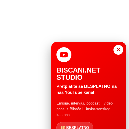
×
BISCANI.NET
STUDIO
Pretplatite se BESPLATNO na
naš YouTube kanal
Emisije, intervjui, podcasti i video
priče iz Bihaća i Unsko-sanskog
kantona.
BESPLATNO