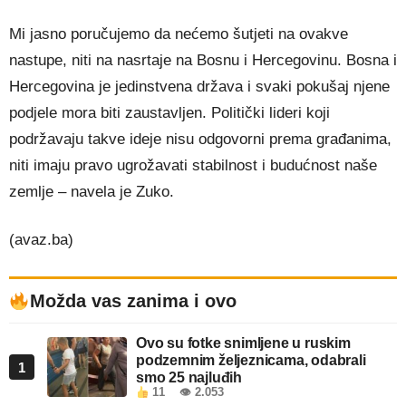
Mi jasno poručujemo da nećemo šutjeti na ovakve
nastupe, niti na nasrtaje na Bosnu i Hercegovinu. Bosna i
Hercegovina je jedinstvena država i svaki pokušaj njene
podjele mora biti zaustavljen. Politički lideri koji
podržavaju takve ideje nisu odgovorni prema građanima,
niti imaju pravo ugrožavati stabilnost i budućnost naše
zemlje – navela je Zuko.
(avaz.ba)
Možda vas zanima i ovo
Ovo su fotke snimljene u ruskim
podzemnim željeznicama, odabrali
1
smo 25 najluđih
11
👁 2.053