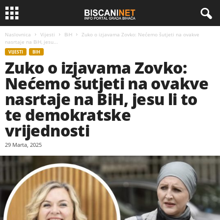
Naslovnica
Vijesti
BiH
Zuko o izjavama Zovko: Nećemo šutjeti na ovakve
nasrtaje na BiH, jesu...
VIJESTI
BIH
Zuko o izjavama Zovko:
Nećemo šutjeti na ovakve
nasrtaje na BiH, jesu li to
te demokratske
vrijednosti
29 Marta, 2025