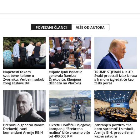
POVEZANI ČLANCI
VIŠE OD AUTORA
Napetosti tokom
Hiljade ljudi ispratile
TRUMP STJERAN U KUT:
svadbene kolone u
generala Ramiza
Svaki preostali izlaz iz rata
Zvorniku: Verbalni sukob
Drekovića: Klanjana
s Iranom izgledat će kao
zbog zastave BiH
dženaza na Vlakovu
teški poraz
Preminuo general Ramiz
Fikretu Hodžiću i njegovoj
Zabranjen pozdrav “Za
Dreković, ratni
kompaniji “Srebrena
dom spremni” i simboli
komandant Armije RBiH
malina” biće vraćeno više
Armije BiH, predviđene i
od 400.000 KM
kazne zatvora