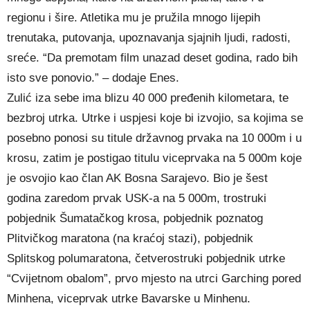
regionu i šire. Atletika mu je pružila mnogo lijepih
trenutaka, putovanja, upoznavanja sjajnih ljudi, radosti,
sreće. “Da premotam film unazad deset godina, rado bih
isto sve ponovio.” – dodaje Enes.
Zulić iza sebe ima blizu 40 000 pređenih kilometara, te
bezbroj utrka. Utrke i uspjesi koje bi izvojio, sa kojima se
posebno ponosi su titule državnog prvaka na 10 000m i u
krosu, zatim je postigao titulu viceprvaka na 5 000m koje
je osvojio kao član AK Bosna Sarajevo. Bio je šest
godina zaredom prvak USK-a na 5 000m, trostruki
pobjednik Šumatačkog krosa, pobjednik poznatog
Plitvičkog maratona (na kraćoj stazi), pobjednik
Splitskog polumaratona, četverostruki pobjednik utrke
“Cvijetnom obalom”, prvo mjesto na utrci Garching pored
Minhena, viceprvak utrke Bavarske u Minhenu.