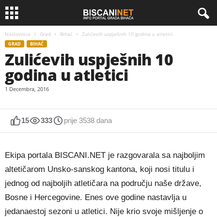
Naslovnica
Grad
Bihać
Zulićevih uspješnih 10 godina u atletici
GRAD
BIHAĆ
Zulićevih uspješnih 10
godina u atletici
1 Decembra, 2016
15
333
prije 3538 dana
Ekipa portala BISCANI.NET je razgovarala sa najboljim
altetičarom Unsko-sanskog kantona, koji nosi titulu i
jednog od najboljih atletičara na području naše države,
Bosne i Hercegovine. Enes ove godine nastavlja u
jedanaestoj sezoni u atletici. Nije krio svoje mišljenje o