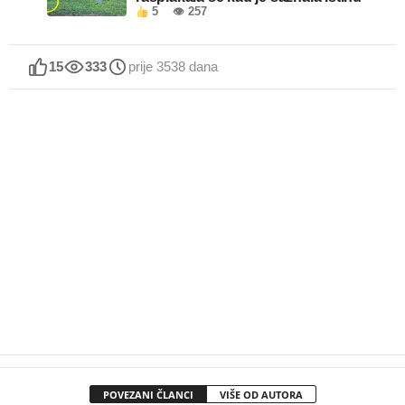
5
👁 257
15
333
prije 3538 dana
POVEZANI ČLANCI
VIŠE OD AUTORA