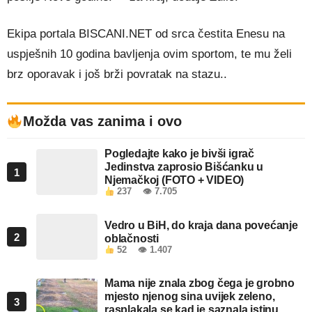
Ekipa portala BISCANI.NET od srca čestita Enesu na
uspješnih 10 godina bavljenja ovim sportom, te mu želi
brz oporavak i još brži povratak na stazu..
Možda vas zanima i ovo
Pogledajte kako je bivši igrač
Jedinstva zaprosio Bišćanku u
1
Njemačkoj (FOTO + VIDEO)
237
👁 7.705
Vedro u BiH, do kraja dana povećanje
2
oblačnosti
52
👁 1.407
Mama nije znala zbog čega je grobno
mjesto njenog sina uvijek zeleno,
3
rasplakala se kad je saznala istinu