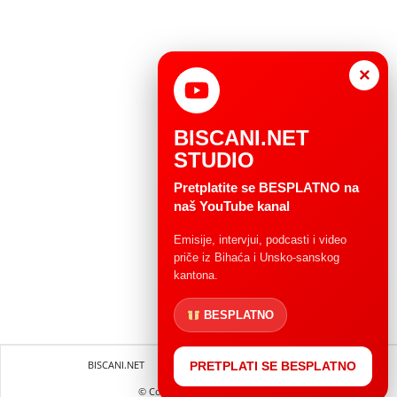
×
BISCANI.NET
STUDIO
Pretplatite se BESPLATNO na
naš YouTube kanal
Emisije, intervjui, podcasti i video
priče iz Bihaća i Unsko-sanskog
kantona.
BESPLATNO
BISCANI.NET
Impressum
Uvjeti korištenja
PRETPLATI SE BESPLATNO
© Copryright 2004 - 2025.