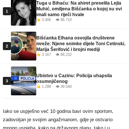
Tuga u Bihaću: Na ahiret preselila Lejla
Muhić, omiljena Bišćanka o kojoj su svi
1
imali samo riječi hvale
3.406 👁 96.710
Bišćanka Elhana osvojila društvene
mreže: Njene snimke dijele Toni Cetinski,
2
Marija Šerifović i brojni mediji
3.167 👁 88.232
Ubistvo u Cazinu: Policija uhapsila
3
osumnjičenog
1.288 👁 39.540
Iako se uspješno već 10 godina bavi ovim sportom,
zadovoljan je svojim angažmanom, gdje je ostvario
mnogo uspjeha, kako na državnom planu, tako i u