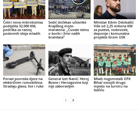
Četiri nova mikrobiznisa
Sedić dočekao učesnike
Ministar Edvin Odobašić:
podijelila 32.000 KM,
Krajiškog moto-
Više od 2,25 miliona KM
podrška za razvoj
maratona: „Čuvate istinu
za puteve, vodovode,
poslovnih ideja mladih
o borbi i žrtvi naših
deponije i komunalne
branilaca“
projekte širom USK
Porast povreda djece na
General Izet Nanić: Heroj
Mladi nogometaši OFK
električnim romobilima:
Bosne i Hercegovine koji
Bihać osvojili drugo
Stradaju glava, lice i ruke
nije zaboravljen
mjesto na turniru na
Izačiću