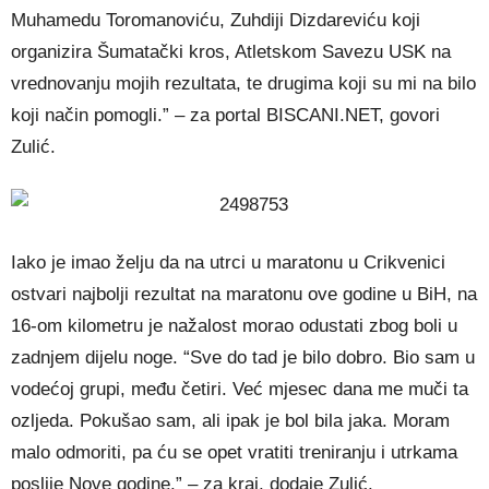
Muhamedu Toromanoviću, Zuhdiji Dizdareviću koji
organizira Šumatački kros, Atletskom Savezu USK na
vrednovanju mojih rezultata, te drugima koji su mi na bilo
koji način pomogli.” – za portal BISCANI.NET, govori
Zulić.
Iako je imao želju da na utrci u maratonu u Crikvenici
ostvari najbolji rezultat na maratonu ove godine u BiH, na
16-om kilometru je nažalost morao odustati zbog boli u
zadnjem dijelu noge. “Sve do tad je bilo dobro. Bio sam u
vodećoj grupi, među četiri. Već mjesec dana me muči ta
ozljeda. Pokušao sam, ali ipak je bol bila jaka. Moram
malo odmoriti, pa ću se opet vratiti treniranju i utrkama
poslije Nove godine.” – za kraj, dodaje Zulić.