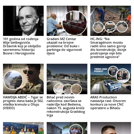
101 godina od rođenja
Građani MZ Centar
HC-ING: “Na
Alije Izetbegovića:
ukazali na brojne
Smaragdnom mostu
Državnik koji je obilježio
probleme: Od buke i
radili smo samo gornji
savremenu historiju
parkinga do sigurnosti
dio konstrukcije, donje
Bosne i Hercegovine
djece
postrojenje nije bilo
predmet ugovora”
HAMDIJA ABDIĆ – Tigar se
Bihać pred novim
ARAS Production
prisjetio dana kada je 502.
radovima: završava se
nastavlja rast: Otvoren
viteška krenula u Oluju
raskrižje kod Bedema,
konkurs za nove CNC
(VIDEO)
nakon 15. augusta kreće
operatere u Bihaću
rekonstrukcija Gradskog
trga