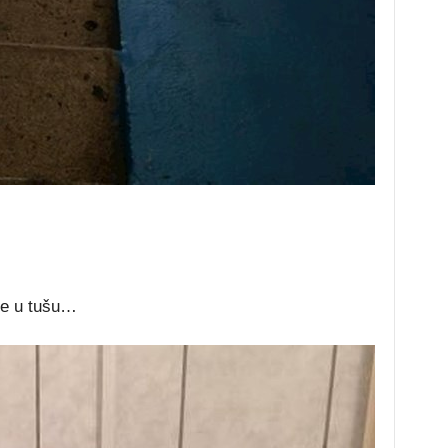
ate u tušu…