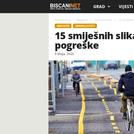
GRAD
VIJESTI
B
i
Naslovnica
Magazin
Zanimljivosti
15 smiješni
MAGAZIN
ZANIMLJIVOSTI
15 smiješnih slik
s
pogreške
c
8 Maja, 2020
a
n
i
.
n
e