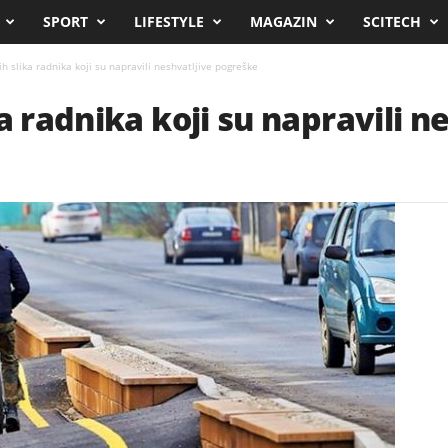
SPORT
LIFESTYLE
MAGAZIN
SCITECH
h slika radnika koji su napravili neshvatljive pogreške
a radnika koji su napravili n