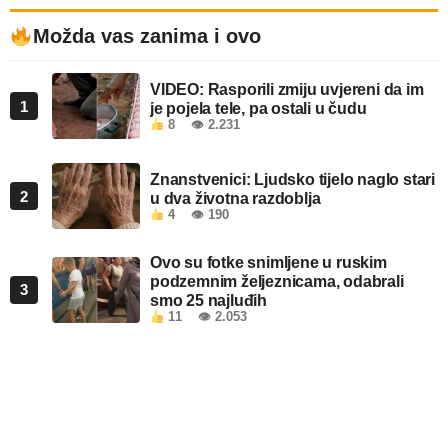
Možda vas zanima i ovo
VIDEO: Rasporili zmiju uvjereni da im
1
je pojela tele, pa ostali u čudu
8
👁 2.231
Znanstvenici: Ljudsko tijelo naglo stari
2
u dva životna razdoblja
4
👁 190
Ovo su fotke snimljene u ruskim
podzemnim željeznicama, odabrali
3
smo 25 najluđih
11
👁 2.053