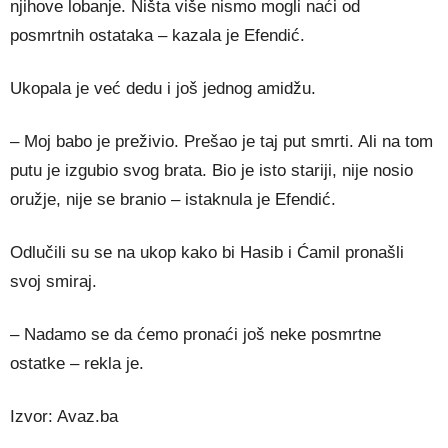
njihove lobanje. Ništa više nismo mogli naći od
posmrtnih ostataka – kazala je Efendić.
Ukopala je već dedu i još jednog amidžu.
– Moj babo je preživio. Prešao je taj put smrti. Ali na tom
putu je izgubio svog brata. Bio je isto stariji, nije nosio
oružje, nije se branio – istaknula je Efendić.
Odlučili su se na ukop kako bi Hasib i Ćamil pronašli
svoj smiraj.
– Nadamo se da ćemo pronaći još neke posmrtne
ostatke – rekla je.
Izvor: Avaz.ba