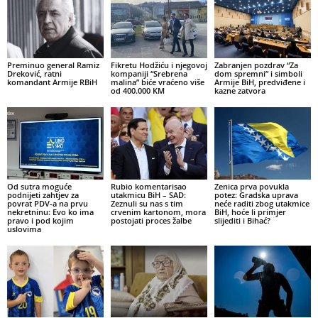
Preminuo general Ramiz
Fikretu Hodžiću i njegovoj
Zabranjen pozdrav “Za
Dreković, ratni
kompaniji “Srebrena
dom spremni” i simboli
komandant Armije RBiH
malina” biće vraćeno više
Armije BiH, predviđene i
od 400.000 KM
kazne zatvora
Od sutra moguće
Rubio komentarisao
Zenica prva povukla
podnijeti zahtjev za
utakmicu BiH – SAD:
potez: Gradska uprava
povrat PDV-a na prvu
Zeznuli su nas s tim
neće raditi zbog utakmice
nekretninu: Evo ko ima
crvenim kartonom, mora
BiH, hoće li primjer
pravo i pod kojim
postojati proces žalbe
slijediti i Bihać?
uslovima