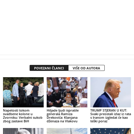
POVEZANI ČLANCI
VIŠE OD AUTORA
Napetosti tokom
Hiljade ljudi ispratile
TRUMP STJERAN U KUT:
svadbene kolone u
generala Ramiza
Svaki preostali izlaz iz rata
Zvorniku: Verbalni sukob
Drekovića: Klanjana
s Iranom izgledat će kao
zbog zastave BiH
dženaza na Vlakovu
teški poraz