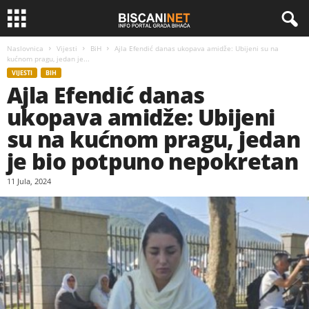
Naslovnica
Vijesti
BiH
Ajla Efendić danas ukopava amidže: Ubijeni su na
kućnom pragu, jedan je...
VIJESTI
BIH
Ajla Efendić danas
ukopava amidže: Ubijeni
su na kućnom pragu, jedan
je bio potpuno nepokretan
11 Jula, 2024