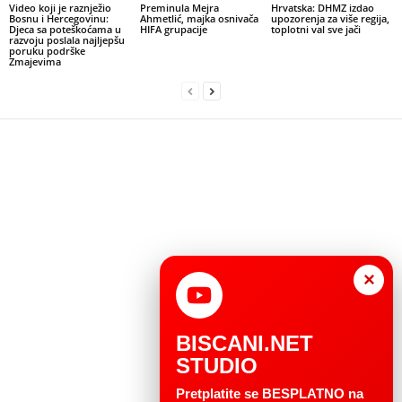
Video koji je raznježio
Preminula Mejra
Hrvatska: DHMZ izdao
Bosnu i Hercegovinu:
Ahmetlić, majka osnivača
upozorenja za više regija,
Djeca sa poteškoćama u
HIFA grupacije
toplotni val sve jači
razvoju poslala najljepšu
poruku podrške
Zmajevima
×
BISCANI.NET
STUDIO
Pretplatite se BESPLATNO na