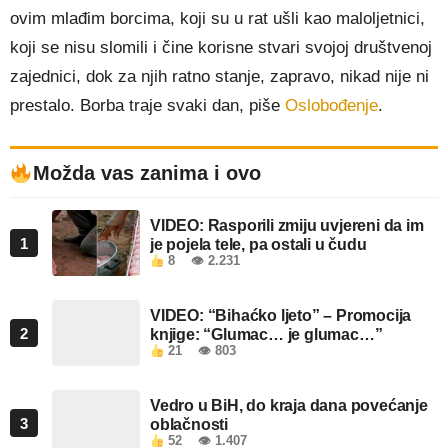
ovim mlađim borcima, koji su u rat ušli kao maloljetnici,
koji se nisu slomili i čine korisne stvari svojoj društvenoj
zajednici, dok za njih ratno stanje, zapravo, nikad nije ni
prestalo. Borba traje svaki dan, piše
Oslobođenje
.
Možda vas zanima i ovo
VIDEO: Rasporili zmiju uvjereni da im
1
je pojela tele, pa ostali u čudu
8
👁 2.231
VIDEO: “Bihaćko ljeto” – Promocija
2
knjige: “Glumac… je glumac…”
21
👁 803
Vedro u BiH, do kraja dana povećanje
3
oblačnosti
52
👁 1.407