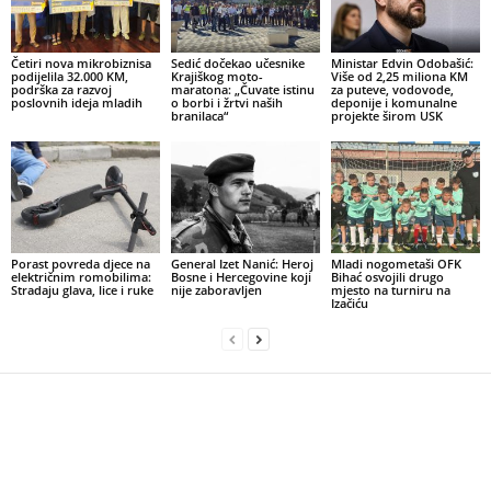
Četiri nova mikrobiznisa
Sedić dočekao učesnike
Ministar Edvin Odobašić:
podijelila 32.000 KM,
Krajiškog moto-
Više od 2,25 miliona KM
podrška za razvoj
maratona: „Čuvate istinu
za puteve, vodovode,
poslovnih ideja mladih
o borbi i žrtvi naših
deponije i komunalne
branilaca“
projekte širom USK
Porast povreda djece na
General Izet Nanić: Heroj
Mladi nogometaši OFK
električnim romobilima:
Bosne i Hercegovine koji
Bihać osvojili drugo
Stradaju glava, lice i ruke
nije zaboravljen
mjesto na turniru na
Izačiću