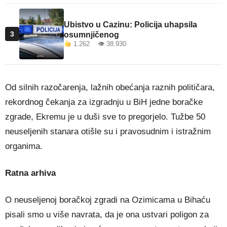
Ubistvo u Cazinu: Policija uhapsila
3
osumnjičenog
1.262 👁 38.930
Od silnih razočarenja, lažnih obećanja raznih političara,
rekordnog čekanja za izgradnju u BiH jedne boračke
zgrade, Ekremu je u duši sve to pregorjelo. Tužbe 50
neuseljenih stanara otišle su i pravosudnim i istražnim
organima.
Ratna arhiva
O neuseljenoj boračkoj zgradi na Ozimicama u Bihaću
pisali smo u više navrata, da je ona ustvari poligon za