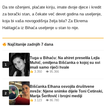
Da ste oženjeni, plaćate kiriju, imate dvoje djece i kredit
za borački stan, a čekate već devet godina na useljenje,
koja bi vaša novogodišnja želja bila? Za Ekrema
Halilagića iz Bihaća useljenje u stan to nije.
Najčitanije zadnjih 7 dana
Tuga u Bihaću: Na ahiret preselila Lejla
Muhić, omiljena Bišćanka o kojoj su svi
1
imali samo riječi hvale
3.350 👁 95.366
Bišćanka Elhana osvojila društvene
mreže: Njene snimke dijele Toni Cetinski,
2
Marija Šerifović i brojni mediji
3.123 👁 86.780