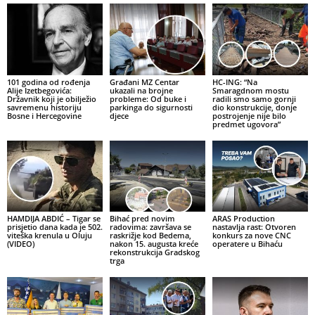
101 godina od rođenja
Građani MZ Centar
HC-ING: “Na
Alije Izetbegovića:
ukazali na brojne
Smaragdnom mostu
Državnik koji je obilježio
probleme: Od buke i
radili smo samo gornji
savremenu historiju
parkinga do sigurnosti
dio konstrukcije, donje
Bosne i Hercegovine
djece
postrojenje nije bilo
predmet ugovora”
HAMDIJA ABDIĆ – Tigar se
Bihać pred novim
ARAS Production
prisjetio dana kada je 502.
radovima: završava se
nastavlja rast: Otvoren
viteška krenula u Oluju
raskrižje kod Bedema,
konkurs za nove CNC
(VIDEO)
nakon 15. augusta kreće
operatere u Bihaću
rekonstrukcija Gradskog
trga