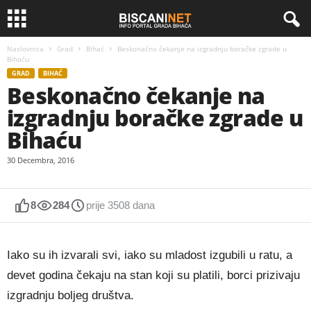
Naslovnica
Grad
Bihać
Beskonačno čekanje na izgradnju boračke zgrade u
Bihaću
GRAD
BIHAĆ
Beskonačno čekanje na
izgradnju boračke zgrade u
Bihaću
30 Decembra, 2016
8
284
prije 3508 dana
Iako su ih izvarali svi, iako su mladost izgubili u ratu, a
devet godina čekaju na stan koji su platili, borci prizivaju
izgradnju boljeg društva.