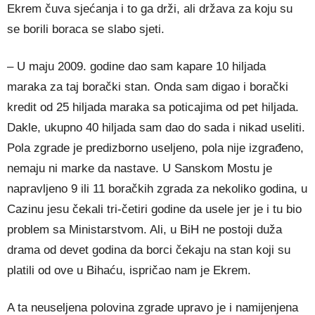
Ekrem čuva sjećanja i to ga drži, ali država za koju su
se borili boraca se slabo sjeti.
– U maju 2009. godine dao sam kapare 10 hiljada
maraka za taj borački stan. Onda sam digao i borački
kredit od 25 hiljada maraka sa poticajima od pet hiljada.
Dakle, ukupno 40 hiljada sam dao do sada i nikad useliti.
Pola zgrade je predizborno useljeno, pola nije izgrađeno,
nemaju ni marke da nastave. U Sanskom Mostu je
napravljeno 9 ili 11 boračkih zgrada za nekoliko godina, u
Cazinu jesu čekali tri-četiri godine da usele jer je i tu bio
problem sa Ministarstvom. Ali, u BiH ne postoji duža
drama od devet godina da borci čekaju na stan koji su
platili od ove u Bihaću, ispričao nam je Ekrem.
A ta neuseljena polovina zgrade upravo je i namijenjena