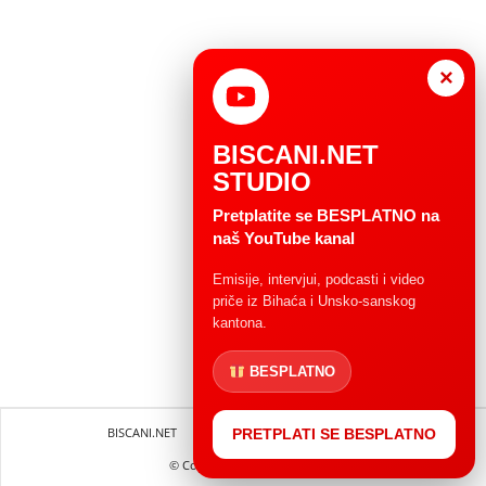
×
BISCANI.NET
STUDIO
Pretplatite se BESPLATNO na
naš YouTube kanal
Emisije, intervjui, podcasti i video
priče iz Bihaća i Unsko-sanskog
kantona.
BESPLATNO
BISCANI.NET
Impressum
Uvjeti korištenja
PRETPLATI SE BESPLATNO
© Copryright 2004 - 2025.