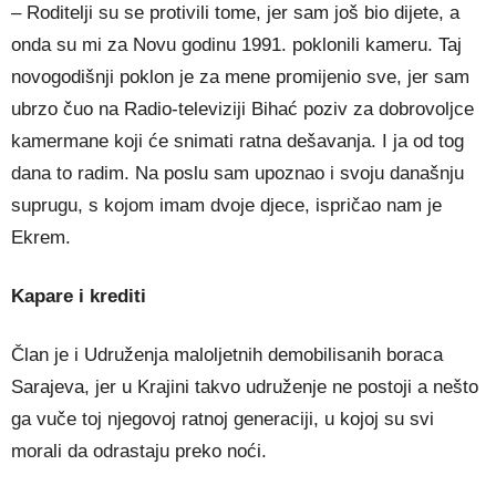
– Roditelji su se protivili tome, jer sam još bio dijete, a
onda su mi za Novu godinu 1991. poklonili kameru. Taj
novogodišnji poklon je za mene promijenio sve, jer sam
ubrzo čuo na Radio-televiziji Bihać poziv za dobrovoljce
kamermane koji će snimati ratna dešavanja. I ja od tog
dana to radim. Na poslu sam upoznao i svoju današnju
suprugu, s kojom imam dvoje djece, ispričao nam je
Ekrem.
Kapare i krediti
Član je i Udruženja maloljetnih demobilisanih boraca
Sarajeva, jer u Krajini takvo udruženje ne postoji a nešto
ga vuče toj njegovoj ratnoj generaciji, u kojoj su svi
morali da odrastaju preko noći.