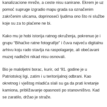
kanalizacione mreže, a ceste nisu sanirane. Ekrem je uz
pomoć supruge izgradio mapu grada sa označenim
zakrčenim ulicama, doprinoseći ljudima ono što ni službe
koje su za to plaćene ne bi.
Kako mu je hobi istorija ratnog okruženja, pokrenuo je i
grupu “Bihaćke ratne fotografije” i čuva najveću digitalnu
arhivu koju rado stavlja na raspolaganje, ali obećavani
muzej nadležni nikad nisu osnovali.
Bio je maloljetni borac, kurir, od ‘91. godine je u
Patriotskoj ligi, zatim i u teritorijalnoj odbrani. Kao
okretnog i vještog mladića slali su ga da prati kretanje
kamiona, približavanje opasnosti po stanovništvo. Kad
se zaratilo, držao je straže.