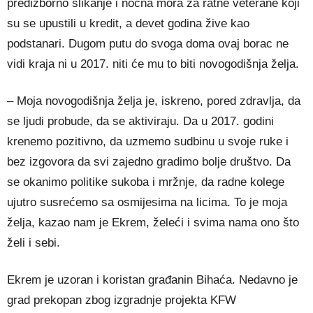
predizborno slikanje i noćna mora za ratne veterane koji
su se upustili u kredit, a devet godina žive kao
podstanari. Dugom putu do svoga doma ovaj borac ne
vidi kraja ni u 2017. niti će mu to biti novogodišnja želja.
– Moja novogodišnja želja je, iskreno, pored zdravlja, da
se ljudi probude, da se aktiviraju. Da u 2017. godini
krenemo pozitivno, da uzmemo sudbinu u svoje ruke i
bez izgovora da svi zajedno gradimo bolje društvo. Da
se okanimo politike sukoba i mržnje, da radne kolege
ujutro susrećemo sa osmijesima na licima. To je moja
želja, kazao nam je Ekrem, želeći i svima nama ono što
želi i sebi.
Ekrem je uzoran i koristan građanin Bihaća. Nedavno je
grad prekopan zbog izgradnje projekta KFW