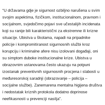
“U državama gdje je sigurnost ozbiljno narušena u svim
svojim aspektima, fizičkom, institucionalnom, pravnom i
socijalnom, svjedočimo pojavi sve učestalijih incidenata
koji su ranije bili karakteristični za ekstremne ili krizne
situacije. Ubistva u školama, napadi na pripadnike
policije i kompromitiranost sigurnosnih službi kroz
korupciju i kriminalne afere nisu izolovani događaji, oni
su simptom duboke institucionalne krize. Ubistva u
obrazovnim ustanovama često ukazuju na potpuni
izostanak preventivnih sigurnosnih procjena i slabosti u
međuresorskoj saradnji (obrazovanje – policija –
socijalne službe). Zanemarena mentalna higijena društva
i nedostatak kriznih protokola dodatno doprinose
neefikasnosti u prevenciji nasilja”.