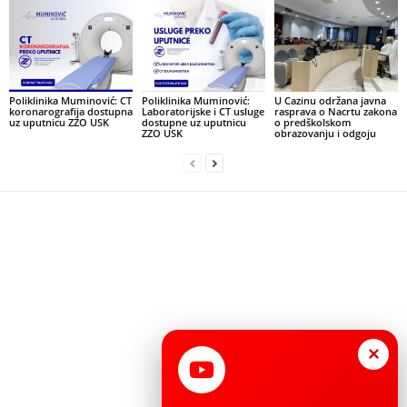
Poliklinika Muminović: CT
Poliklinika Muminović:
U Cazinu održana javna
koronarografija dostupna
Laboratorijske i CT usluge
rasprava o Nacrtu zakona
uz uputnicu ZZO USK
dostupne uz uputnicu
o predškolskom
ZZO USK
obrazovanju i odgoju
×