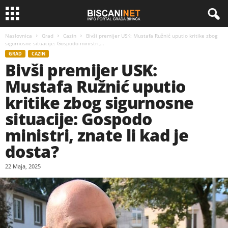
Naslovnica
Grad
Cazin
Bivši premijer USK: Mustafa Ružnić uputio kritike zbog
sigurnosne situacije: Gospodo ministri,...
GRAD
CAZIN
Bivši premijer USK:
Mustafa Ružnić uputio
kritike zbog sigurnosne
situacije: Gospodo
ministri, znate li kad je
dosta?
22 Maja, 2025