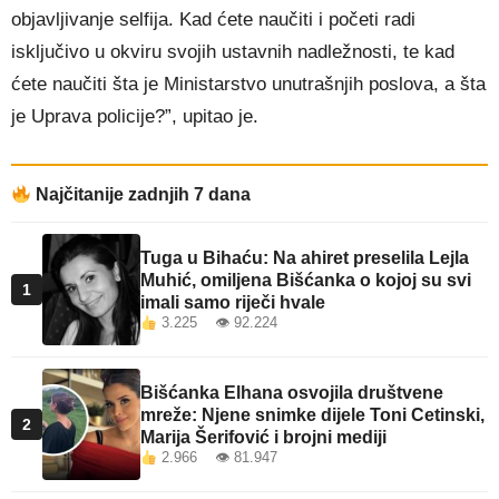
objavljivanje selfija. Kad ćete naučiti i početi radi
isključivo u okviru svojih ustavnih nadležnosti, te kad
ćete naučiti šta je Ministarstvo unutrašnjih poslova, a šta
je Uprava policije?”, upitao je.
Najčitanije zadnjih 7 dana
Tuga u Bihaću: Na ahiret preselila Lejla
Muhić, omiljena Bišćanka o kojoj su svi
1
imali samo riječi hvale
3.225 👁 92.224
Bišćanka Elhana osvojila društvene
mreže: Njene snimke dijele Toni Cetinski,
2
Marija Šerifović i brojni mediji
2.966 👁 81.947