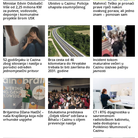
Ministar Edvin Odobašić:
Ubistvo u Cazinu: Policija
Mahmić: Teško je pronaći
Više od 2,25 miliona KM
uhapsila osumnjičenog
prave riječi nakon
za puteve, vodovode,
ovakvog poraza, ali jedno
deponije i komunalne
znam – ponosan sam
projekte širom USK
52-godišnjaku iz Cazina
Brza cesta od 46
Incident tokom
zbog silovanja i nasilja u
kilometara do Hrvatske
maturalne večeri u
porodici određen
trebala bi biti završena do
Cazinu izazvao pažnju
jednomjesečni pritvor
2031. godine
javnosti
Briljantna Džana Hadžić –
Edukativna predstava
CT i RTG dijagnostika u
naša Krajiškinja koja niže
„Odjek tišine“ održana u
savremenom
vrhunske uspjehe
Bihaću i Cazinu s ciljem
radiološkom kabinetu,
prevencije nasilja
sada dostupna u
Poliklinici Muminović u
Cazinu