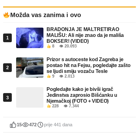
Možda vas zanima i ovo
BRADONJA JE MALTRETIRAO
MALIŠU: Ali nije znao da je mališa
1
BOKSER! (VIDEO)
8
👁 20.093
Prizor s autoceste kod Zagreba je
postao hit na Fejsu, pogledajte zašto
2
se ljudi smiju vozaču Tesle
9
👁 2.013
Pogledajte kako je bivši igrač
Jedinstva zaprosio Bišćanku u
3
Njemačkoj (FOTO + VIDEO)
228
👁 7.344
15
472
prije 441 dana