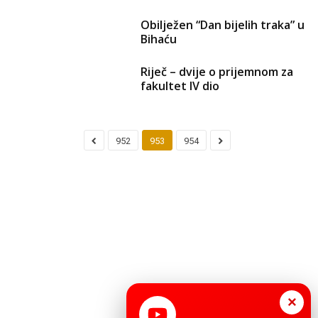
Obilježen “Dan bijelih traka” u
Bihaću
Riječ – dvije o prijemnom za
fakultet IV dio
952
953
954
×