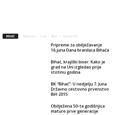
BIHAĆ
Naslovnica
Grad
Bihać
Stranica 953
Pripreme za obilježavanje
16.juna Dana branilaca Bihaća
Bihać, krajiški biser: Kako je
grad na Uni izgledao prije
stotinu godina
BK “Bihać”: U nedjelju 7. Juna
Državno cestovno prvenstvo
BiH 2015
Obilježena 50-ta godišnjica
mature prve generacije