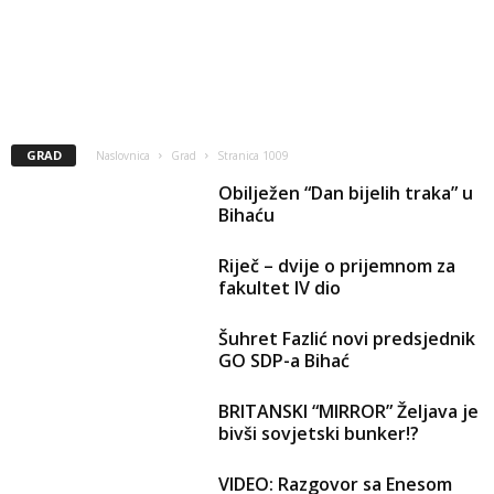
GRAD
Naslovnica
Grad
Stranica 1009
Obilježen “Dan bijelih traka” u
Bihaću
Riječ – dvije o prijemnom za
fakultet IV dio
Šuhret Fazlić novi predsjednik
GO SDP-a Bihać
BRITANSKI “MIRROR” Željava je
bivši sovjetski bunker!?
VIDEO: Razgovor sa Enesom