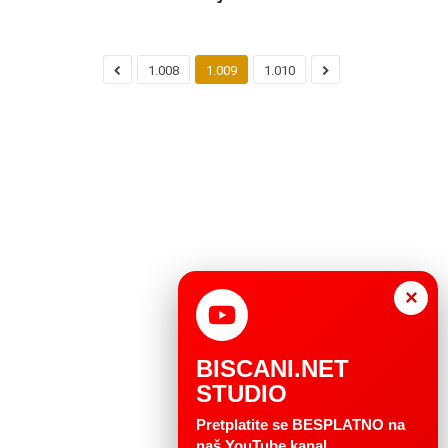
1.008
1.009
1.010
×
BISCANI.NET
STUDIO
Pretplatite se BESPLATNO na
naš YouTube kanal