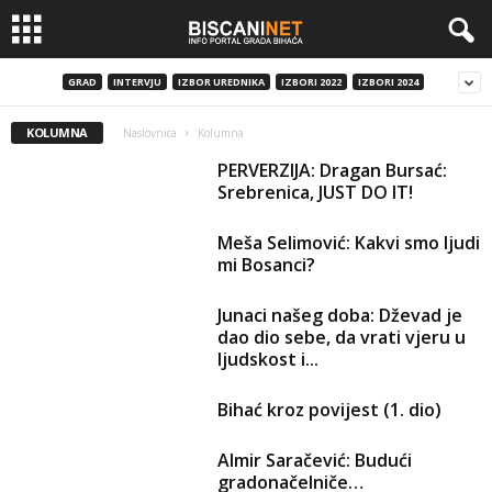
GRAD
INTERVJU
IZBOR UREDNIKA
IZBORI 2022
IZBORI 2024
KOLUMNA
Naslovnica
Kolumna
PERVERZIJA: Dragan Bursać:
Srebrenica, JUST DO IT!
Meša Selimović: Kakvi smo ljudi
mi Bosanci?
Junaci našeg doba: Dževad je
dao dio sebe, da vrati vjeru u
ljudskost i...
Bihać kroz povijest (1. dio)
Almir Saračević: Budući
gradonačelniče…