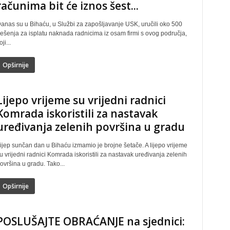
računima bit će iznos šest...
anas su u Bihaću, u Službi za zapošljavanje USK, uručili oko 500
ješenja za isplatu naknada radnicima iz osam firmi s ovog područja,
oji...
Opširnije
Lijepo vrijeme su vrijedni radnici
Komrada iskoristili za nastavak
uređivanja zelenih površina u gradu
ijep sunčan dan u Bihaću izmamio je brojne šetače. A lijepo vrijeme
u vrijedni radnici Komrada iskoristili za nastavak uređivanja zelenih
ovršina u gradu. Tako...
Opširnije
POSLUŠAJTE OBRAĆANJE na sjednici: