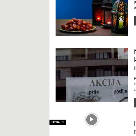
(
t
p
F
k
c
00:04:09