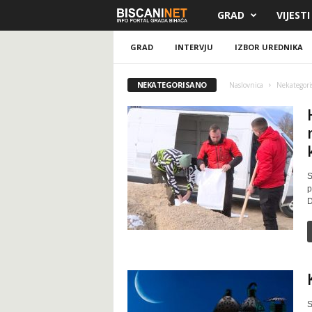
GRAD
VIJESTI
B
i
GRAD
INTERVJU
IZBOR UREDNIKA
s
NEKATEGORISANO
Naslovnica
Nekategori
c
a
n
S
p
i
D
.
n
e
S