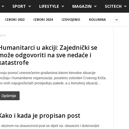
SPORT
LIFESTYLE
MAGAZIN
SCITECH
IZBORI 2022
IZBORI 2024
IZDVOJENO
KOLUMNA
sano
Humanitarci u akciji: Zajednički se
može odgovoriti na sve nedaće i
katastrofe
voju pomoć unesrećenim građanima tokom trenutne situacije
ružaju i humanitarne organizacije, posebno volonteri Crvenog Križa.
o onih najugroženijih prosljeđuju pakete, a u trenutnoj situaciji...
Opširnije
Kako i kada je propisan post
 obzirom na obaveznost post se dijeli na: obavezni i dobrovoljni