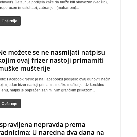
tetavvu'). Detaljnija podijela kaže da može biti obavezan (vadžib),
reporučen (mustehab), zabranjen (muharrem)...
Opširnije
Ne možete se ne nasmijati natpisu
kojim ovaj frizer nastoji primamiti
muške mušterije
oto: Facebook Netko je na Facebooku podijelio ovaj duhoviti način
ojim jedan frizer nastoji primamiti muške mušterije. Uz korektnu
ijenu, natpis je popraćen zanimljivim grafičkim prikazom...
Opširnije
Ispravljena nepravda prema
radnicima: U naredna dva dana na