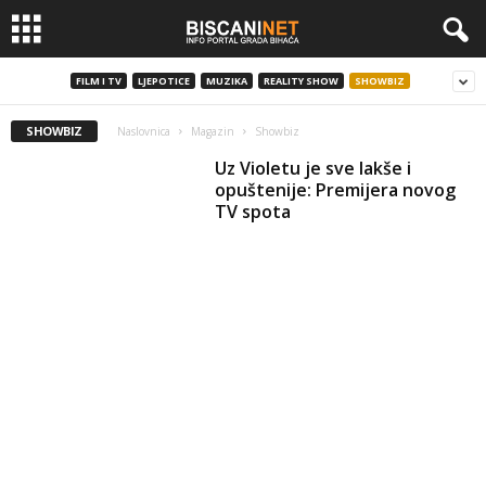
FILM I TV
LJEPOTICE
MUZIKA
REALITY SHOW
SHOWBIZ
SHOWBIZ
Naslovnica
Magazin
Showbiz
Uz Violetu je sve lakše i
opuštenije: Premijera novog
TV spota