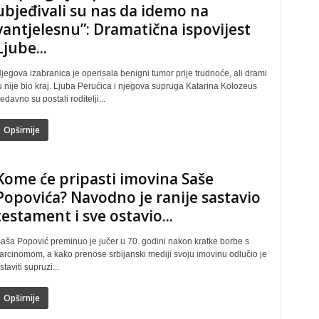
ubjeđivali su nas da idemo na
vantjelesnu”: Dramatična ispovijest
Ljube...
jegova izabranica je operisala benigni tumor prije trudnoće, ali drami
u nije bio kraj. Ljuba Perućica i njegova supruga Katarina Kolozeus
edavno su postali roditelji...
Opširnije
Kome će pripasti imovina Saše
Popovića? Navodno je ranije sastavio
testament i sve ostavio...
aša Popović preminuo je jučer u 70. godini nakon kratke borbe s
arcinomom, a kako prenose srbijanski mediji svoju imovinu odlučio je
staviti supruzi...
Opširnije