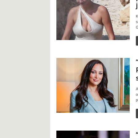
K
s
G
A
o
p