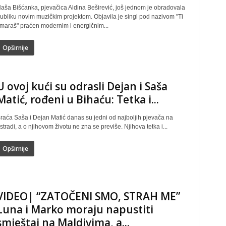
aša Bišćanka, pjevačica Aldina Beširević, još jednom je obradovala
ubliku novim muzičkim projektom. Objavila je singl pod nazivom "Ti
maraš" praćen modernim i energičnim...
Opširnije
U ovoj kući su odrasli Dejan i Saša
Matić, rođeni u Bihaću: Tetka i...
raća Saša i Dejan Matić danas su jedni od najboljih pjevača na
stradi, a o njihovom životu ne zna se previše. Njihova tetka i...
Opširnije
VIDEO| “ZATOČENI SMO, STRAH ME”
Luna i Marko moraju napustiti
smještaj na Maldivima, a...