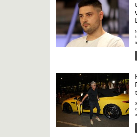
N
t
n
S
k
o