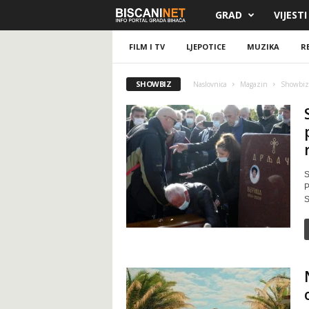
GRAD
VIJESTI
B
i
FILM I TV
LJEPOTICE
MUZIKA
R
s
SHOWBIZ
Naslovnica
Magazin
Showbi
c
a
n
S
P
i
S
.
n
e