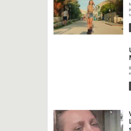
t
N
p
s
B
e