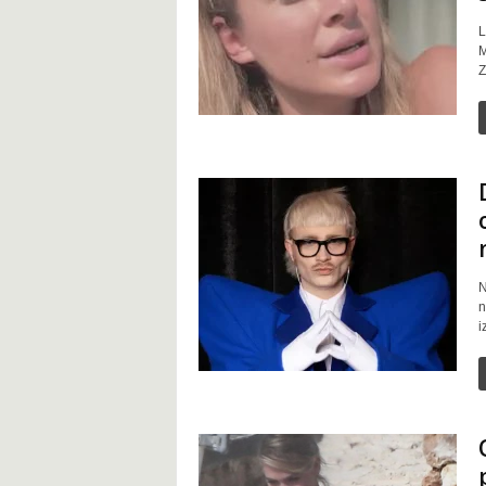
L
M
Z
N
n
i