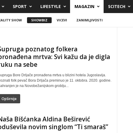
SPORT
LIFESTYLE
MAGAZIN
SCITECH
EALITY SHOW
SHOWBIZ
VICEVI
ZANIMLJIVOSTI
z
Supruga poznatog folkera
pronađena mrtva: Svi kažu da je digla
ruku na sebe
upruga Bore Drljače pronađena mrtva u blizini hotela Jugoslavija.
oznati folk pevač Bora Drljača preminuo je 11. oktobra. 2020. godine.
ahranjen je na Novobežanijskom groblju...
Opširnije
Naša Bišćanka Aldina Beširević
oduševila novim singlom “Ti smaraš”