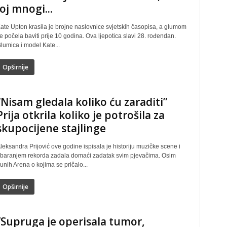
joj mnogi...
ate Upton krasila je brojne naslovnice svjetskih časopisa, a glumom
e počela baviti prije 10 godina. Ova ljepotica slavi 28. rođendan.
lumica i model Kate...
Opširnije
“Nisam gledala koliko ću zaraditi”
Prija otkrila koliko je potrošila za
skupocijene stajlinge
leksandra Prijović ove godine ispisala je historiju muzičke scene i
baranjem rekorda zadala domaći zadatak svim pjevačima. Osim
unih Arena o kojima se pričalo...
Opširnije
“Supruga je operisala tumor,