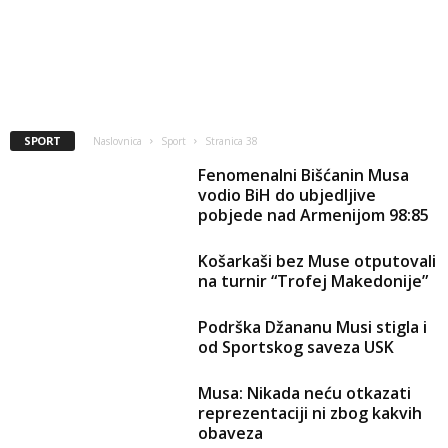
SPORT
Naslovnica
Sport
Stranica 38
Fenomenalni Bišćanin Musa
vodio BiH do ubjedljive
pobjede nad Armenijom 98:85
Košarkaši bez Muse otputovali
na turnir “Trofej Makedonije”
Podrška Džananu Musi stigla i
od Sportskog saveza USK
Musa: Nikada neću otkazati
reprezentaciji ni zbog kakvih
obaveza