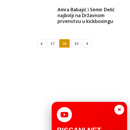
Amra Babajić i Semir Delić
najbolji na Državnom
prvenstvu u kickboxingu
37
38
39
×