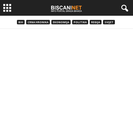
BIH
CRNA HRONIKA
EKONOMIJA
POLITIKA
REGIJA
SVIJET