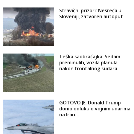
Stravični prizori: Nesreća u
Sloveniji, zatvoren autoput
Teška saobraćajka: Sedam
preminulih, vozila planula
nakon frontalnog sudara
GOTOVO JE: Donald Trump
donio odluku o vojnim udarima
na Iran…