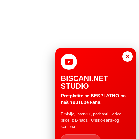
×
BISCANI.NET
STUDIO
Pretplatite se BESPLATNO na
naš YouTube kanal
Emisije, intervjui, podcasti i video
priče iz Bihaća i Unsko-sanskog
kantona.