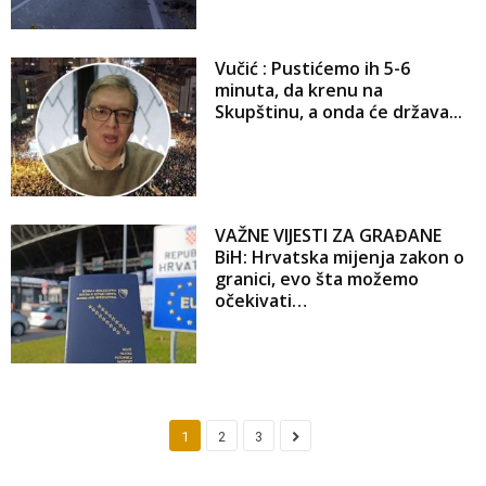
Vučić : Pustićemo ih 5-6
minuta, da krenu na
Skupštinu, a onda će država...
VAŽNE VIJESTI ZA GRAĐANE
BiH: Hrvatska mijenja zakon o
granici, evo šta možemo
očekivati…
1
2
3