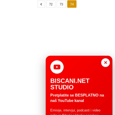
72
73
74
×
BISCANI.NET
STUDIO
Pretplatite se BESPLATNO na
naš YouTube kanal
Emisije, intervjui, podcasti i video