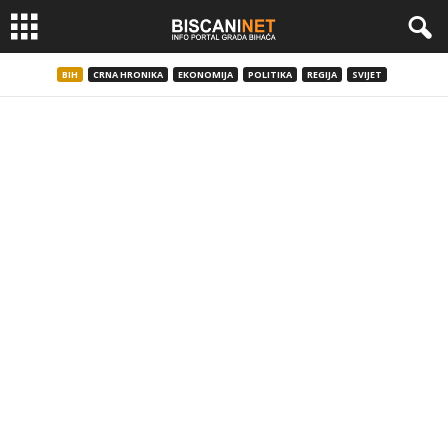
BIH
CRNA HRONIKA
EKONOMIJA
POLITIKA
REGIJA
SVIJET