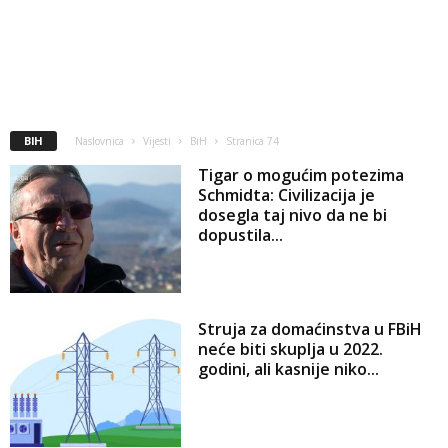
BIH
Naslovnica
Vijesti
BiH
Stranica 74
Tigar o mogućim potezima
Schmidta: Civilizacija je
dosegla taj nivo da ne bi
dopustila...
Struja za domaćinstva u FBiH
neće biti skuplja u 2022.
godini, ali kasnije niko...