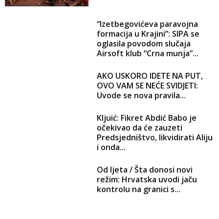
“Izetbegovićeva paravojna
formacija u Krajini”: SIPA se
oglasila povodom slučaja
Airsoft klub “Crna munja”...
AKO USKORO IDETE NA PUT,
OVO VAM SE NEĆE SVIDJETI:
Uvode se nova pravila...
Kljuić: Fikret Abdić Babo je
očekivao da će zauzeti
Predsjedništvo, likvidirati Aliju
i onda...
Od ljeta / Šta donosi novi
režim: Hrvatska uvodi jaču
kontrolu na granici s...