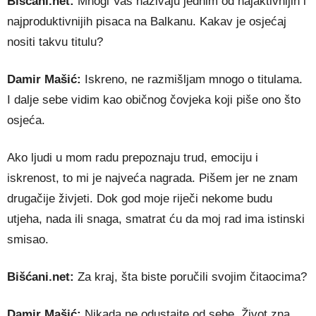
Bišćani.net:
Mnogi Vas nazivaju jednim od najaktivnijih i
najproduktivnijih pisaca na Balkanu. Kakav je osjećaj
nositi takvu titulu?
Damir Mašić:
Iskreno, ne razmišljam mnogo o titulama.
I dalje sebe vidim kao običnog čovjeka koji piše ono što
osjeća.
Ako ljudi u mom radu prepoznaju trud, emociju i
iskrenost, to mi je najveća nagrada. Pišem jer ne znam
drugačije živjeti. Dok god moje riječi nekome budu
utjeha, nada ili snaga, smatrat ću da moj rad ima istinski
smisao.
Bišćani.net:
Za kraj, šta biste poručili svojim čitaocima?
Damir Mašić:
Nikada ne odustajte od sebe. Život zna