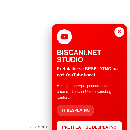
×
BISCANI.NET
STUDIO
Pretplatite se BESPLATNO na
naš YouTube kanal
Emisije, intervjui, podcasti i video
priče iz Bihaća i Unsko-sanskog
kantona.
BESPLATNO
BISCANI.NET
Impressum
Uvjeti korištenja
PRETPLATI SE BESPLATNO