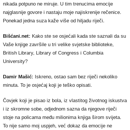
nikada potpuno ne miruje. U tim trenucima emocije
najglasnije govore i nastaju moje najiskrenije rečenice.
Ponekad jedna suza kaže više od hiljadu riječi.
Bišćani.net:
Kako ste se osjećali kada ste saznali da su
Vaše knjige završile u tri velike svjetske biblioteke,
British Library
,
Library of Congress
i
Columbia
University
?
Damir Mašić:
Iskreno, ostao sam bez riječi nekoliko
minuta. To je osjećaj koji je teško opisati.
Čovjek koji je pisao iz bola, iz vlastitog životnog iskustva
i iz skromne sobe, odjednom sazna da njegove riječi
stoje na policama među milionima knjiga širom svijeta.
To nije samo moj uspjeh, već dokaz da emocije ne