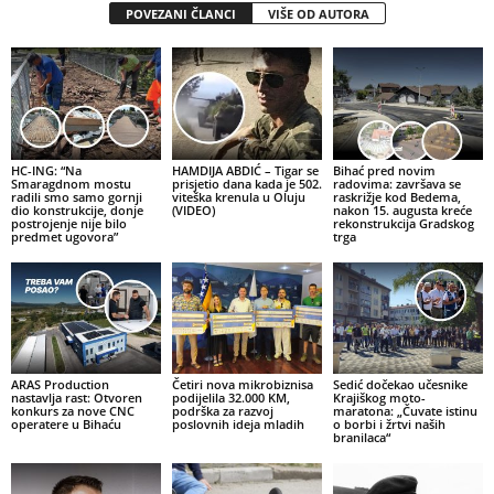
POVEZANI ČLANCI
VIŠE OD AUTORA
HC-ING: “Na
HAMDIJA ABDIĆ – Tigar se
Bihać pred novim
Smaragdnom mostu
prisjetio dana kada je 502.
radovima: završava se
radili smo samo gornji
viteška krenula u Oluju
raskrižje kod Bedema,
dio konstrukcije, donje
(VIDEO)
nakon 15. augusta kreće
postrojenje nije bilo
rekonstrukcija Gradskog
predmet ugovora”
trga
ARAS Production
Četiri nova mikrobiznisa
Sedić dočekao učesnike
nastavlja rast: Otvoren
podijelila 32.000 KM,
Krajiškog moto-
konkurs za nove CNC
podrška za razvoj
maratona: „Čuvate istinu
operatere u Bihaću
poslovnih ideja mladih
o borbi i žrtvi naših
branilaca“