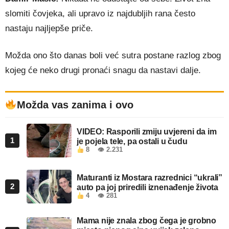
slomiti čovjeka, ali upravo iz najdubljih rana često
nastaju najljepše priče.
Možda ono što danas boli već sutra postane razlog zbog
kojeg će neko drugi pronaći snagu da nastavi dalje.
Možda vas zanima i ovo
VIDEO: Rasporili zmiju uvjereni da im
1
je pojela tele, pa ostali u čudu
8
👁 2.231
Maturanti iz Mostara razrednici “ukrali”
2
auto pa joj priredili iznenađenje života
4
👁 281
Mama nije znala zbog čega je grobno