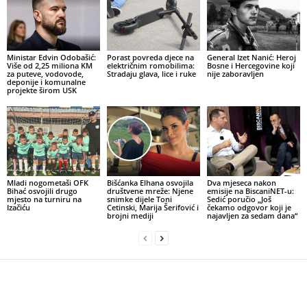
Ministar Edvin Odobašić:
Porast povreda djece na
General Izet Nanić: Heroj
Više od 2,25 miliona KM
električnim romobilima:
Bosne i Hercegovine koji
za puteve, vodovode,
Stradaju glava, lice i ruke
nije zaboravljen
deponije i komunalne
projekte širom USK
Mladi nogometaši OFK
Bišćanka Elhana osvojila
Dva mjeseca nakon
Bihać osvojili drugo
društvene mreže: Njene
emisije na BiscaniNET-u:
mjesto na turniru na
snimke dijele Toni
Sedić poručio „Još
Izačiću
Cetinski, Marija Šerifović i
čekamo odgovor koji je
brojni mediji
najavljen za sedam dana“