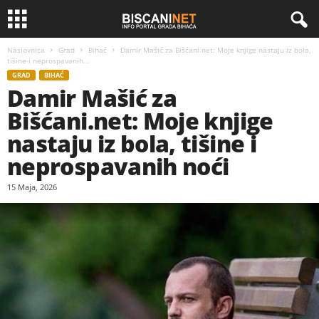
Naslovnica
Grad
Bihać
Damir Mašić za Bišćani.net: Moje knjige nastaju iz bola,
tišine i neprospavanih...
GRAD
BIHAĆ
Damir Mašić za
Bišćani.net: Moje knjige
nastaju iz bola, tišine i
neprospavanih noći
15 Maja, 2026