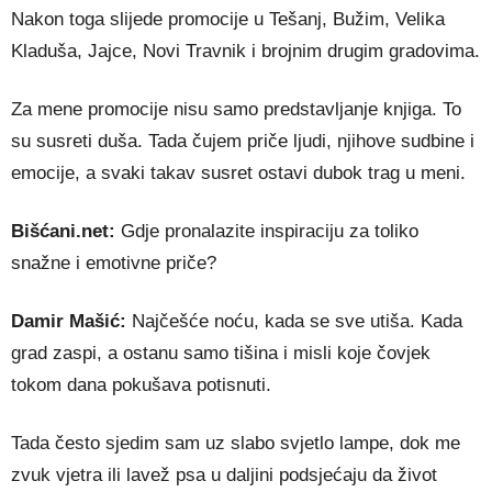
Nakon toga slijede promocije u
Tešanj
,
Bužim
,
Velika
Kladuša
,
Jajce
,
Novi Travnik
i brojnim drugim gradovima.
Za mene promocije nisu samo predstavljanje knjiga. To
su susreti duša. Tada čujem priče ljudi, njihove sudbine i
emocije, a svaki takav susret ostavi dubok trag u meni.
Bišćani.net:
Gdje pronalazite inspiraciju za toliko
snažne i emotivne priče?
Damir Mašić:
Najčešće noću, kada se sve utiša. Kada
grad zaspi, a ostanu samo tišina i misli koje čovjek
tokom dana pokušava potisnuti.
Tada često sjedim sam uz slabo svjetlo lampe, dok me
zvuk vjetra ili lavež psa u daljini podsjećaju da život