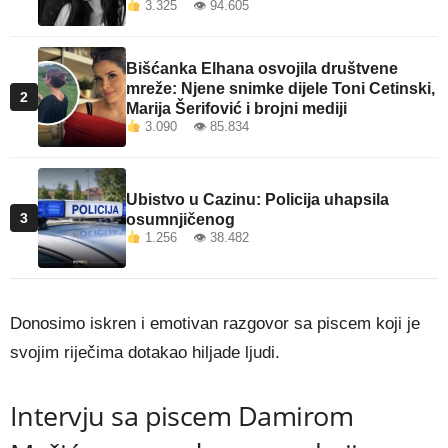
3.325 👁 94.605
Bišćanka Elhana osvojila društvene
mreže: Njene snimke dijele Toni Cetinski,
2
Marija Šerifović i brojni mediji
3.090 👁 85.834
Ubistvo u Cazinu: Policija uhapsila
3
osumnjičenog
1.256 👁 38.482
Donosimo iskren i emotivan razgovor sa piscem koji je
svojim riječima dotakao hiljade ljudi.
Intervju sa piscem Damirom