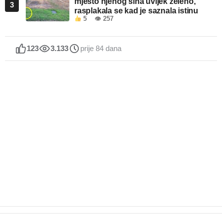
mjesto njenog sina uvijek zeleno,
3
rasplakala se kad je saznala istinu
5
👁 257
123
3.133
prije 84 dana