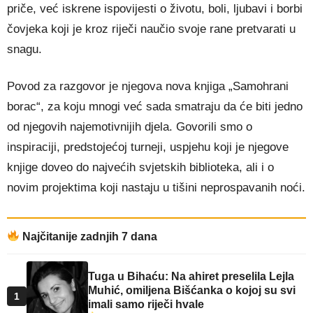
priče, već iskrene ispovijesti o životu, boli, ljubavi i borbi
čovjeka koji je kroz riječi naučio svoje rane pretvarati u
snagu.
Povod za razgovor je njegova nova knjiga „Samohrani
borac“, za koju mnogi već sada smatraju da će biti jedno
od njegovih najemotivnijih djela. Govorili smo o
inspiraciji, predstojećoj turneji, uspjehu koji je njegove
knjige doveo do najvećih svjetskih biblioteka, ali i o
novim projektima koji nastaju u tišini neprospavanih noći.
Najčitanije zadnjih 7 dana
Tuga u Bihaću: Na ahiret preselila Lejla
Muhić, omiljena Bišćanka o kojoj su svi
1
imali samo riječi hvale