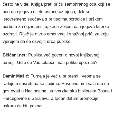
često ne vide. Knjiga prati priču samohranog oca koji se
bori da njegovo dijete ostane uz njega, dok se
istovremeno suočava s pritiscima porodice i teškom
borbom za egzistenciju, kao i željom da njegova kćerka
ozdravi. Riječ je o vrlo emotivnoj i snažnoj priči za koju
vjerujem da će osvojiti srca publike.
Bišćani.net:
Publika već govori o novoj književnoj
turneji. Gdje će Vas čitaoci imati priliku upoznati?
Damir Mašić:
Turneja je već u pripremi i veoma se
radujem susretima sa ljudima. Posebno mi znači što ću
gostovati u
Nacionalna i univerzitetska biblioteka Bosne i
Hercegovine
u Sarajevu, a tačan datum promocije
uskoro će biti poznat.