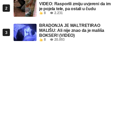
VIDEO: Rasporili zmiju uvjereni da im
2
je pojela tele, pa ostali u čudu
8
👁 2.231
BRADONJA JE MALTRETIRAO
MALIŠU: Ali nije znao da je mališa
3
BOKSER! (VIDEO)
8
👁 20.093