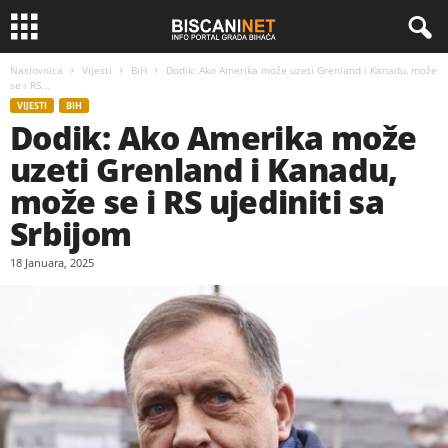
Naslovnica
Vijesti
BiH
Dodik: Ako Amerika može uzeti Grenland i Kanadu, može
se i RS...
VIJESTI
BIH
Dodik: Ako Amerika može
uzeti Grenland i Kanadu,
može se i RS ujediniti sa
Srbijom
18 Januara, 2025