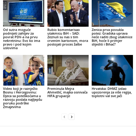
Od sutra moguće
Rubio komentarisao
Zenica prva povukla
podnijeti zahtjev za
utakmicu BiH – SAD:
potez: Gradska uprava
povrat PDV-a na prvu
Zeznuli su nas s tim
neće raditi zbog utakmice
nekretninu: Evo ko ima
crvenim kartonom, mora
BiH, hoće li primjer
pravo i pod kojim
postojati proces žalbe
slijediti i Bihać?
uslovima
Video koji je raznježio
Preminula Mejra
Hrvatska: DHMZ izdao
Bosnu i Hercegovinu:
Ahmetlić, majka osnivača
upozorenja za više regija,
Djeca sa poteškoćama u
HIFA grupacije
toplotni val sve jači
razvoju poslala najljepšu
poruku podrške
Zmajevima