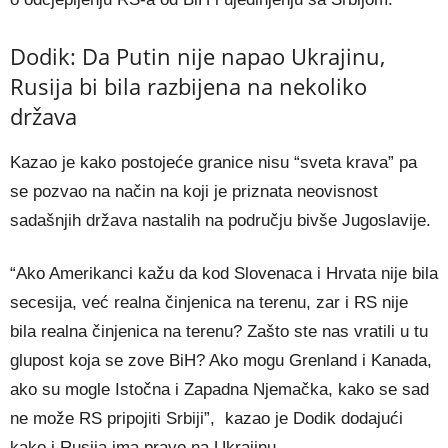
Dodik: Da Putin nije napao Ukrajinu,
Rusija bi bila razbijena na nekoliko
država
Kazao je kako postojeće granice nisu “sveta krava” pa
se pozvao na način na koji je priznata neovisnost
sadašnjih država nastalih na području bivše Jugoslavije.
“Ako Amerikanci kažu da kod Slovenaca i Hrvata nije bila
secesija, već realna činjenica na terenu, zar i RS nije
bila realna činjenica na terenu? Zašto ste nas vratili u tu
glupost koja se zove BiH? Ako mogu Grenland i Kanada,
ako su mogle Istočna i Zapadna Njemačka, kako se sad
ne može RS pripojiti Srbiji”, kazao je Dodik dodajući
kako i Rusija ima pravo na Ukrajinu.