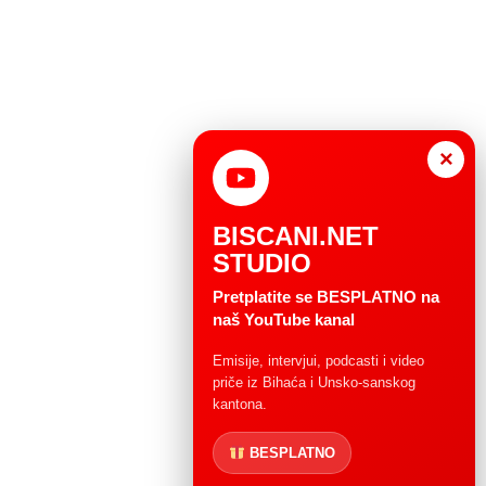
×
BISCANI.NET
STUDIO
Pretplatite se BESPLATNO na
naš YouTube kanal
Emisije, intervjui, podcasti i video
priče iz Bihaća i Unsko-sanskog
kantona.
BESPLATNO