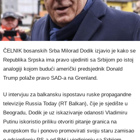
ČELNIK bosanskih Srba Milorad Dodik izjavio je kako se
Republika Srpska ima pravo ujediniti sa Srbijom po istoj
analogiji kojom budući američki predsjednik Donald
Trump polaže pravo SAD-a na Grenland.
U intervjuu za balkansku ispostavu ruske propagandne
televizije Russia Today (RT Balkan), čije je sjedište u
Beogradu, Dodik je uz iskazivanje odanosti Vladimiru
Putinu iskoristio priliku otvoriti pitanje granica na
europskom tlu i ponovo promovirati svoju staru zamisao
o odcjepljenju RS-a od BiH i ujedinjenju sa Srbijom.