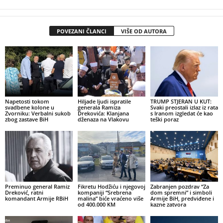
POVEZANI ČLANCI
VIŠE OD AUTORA
Napetosti tokom
Hiljade ljudi ispratile
TRUMP STJERAN U KUT:
svadbene kolone u
generala Ramiza
Svaki preostali izlaz iz rata
Zvorniku: Verbalni sukob
Drekovića: Klanjana
s Iranom izgledat će kao
zbog zastave BiH
dženaza na Vlakovu
teški poraz
Preminuo general Ramiz
Fikretu Hodžiću i njegovoj
Zabranjen pozdrav “Za
Dreković, ratni
kompaniji “Srebrena
dom spremni” i simboli
komandant Armije RBiH
malina” biće vraćeno više
Armije BiH, predviđene i
od 400.000 KM
kazne zatvora