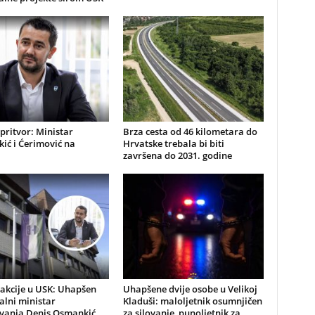
pritvor: Ministar
Brza cesta od 46 kilometara do
ić i Ćerimović na
Hrvatske trebala bi biti
i
završena do 2031. godine
 akcije u USK: Uhapšen
Uhapšene dvije osobe u Velikoj
alni ministar
Kladuši: maloljetnik osumnjičen
vanja Denis Osmankić,
za silovanje, punoljetnik za