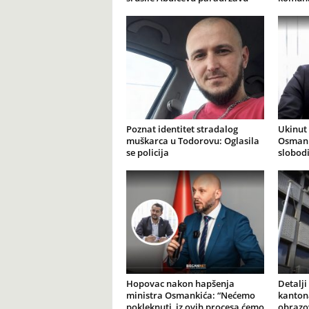
Poznat identitet stradalog
Ukinut 
muškarca u Todorovu: Oglasila
Osmank
se policija
slobod
Hopovac nakon hapšenja
Detalji
ministra Osmankića: “Nećemo
kanton
pokleknuti, iz ovih procesa ćemo
obrazo