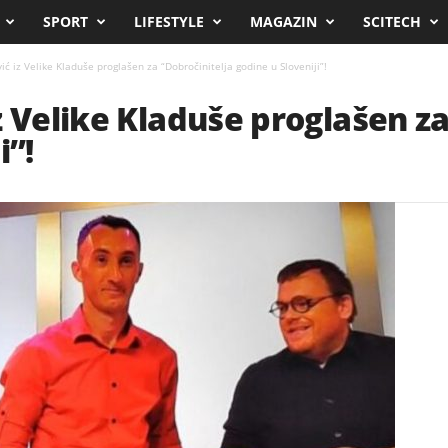
SPORT
LIFESTYLE
MAGAZIN
SCITECH
ć iz Velike Kladuše proglašen za “Dobročinitelja godine u Sloveniji”!
z Velike Kladuše proglašen za
i”!