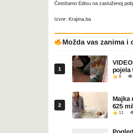
Čestitamo Edisu na zasluženoj pobj
Izvor: Krajina.ba
Možda vas zanima i 
VIDEO:
1
pojela 
8
👁 
Majka 
2
625 mi
11

Pogled