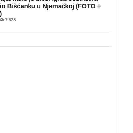
io Bišćanku u Njemačkoj (FOTO +
)
👁 7.528