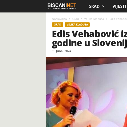
GRAD
VIJESTI
B
i
Naslovnica
Grad
Velika Kladuša
Edis Vehabovi
GRAD
VELIKA KLADUŠA
Edis Vehabović i
s
godine u Slovenij
c
19 Juna, 2024
a
n
i
.
n
e