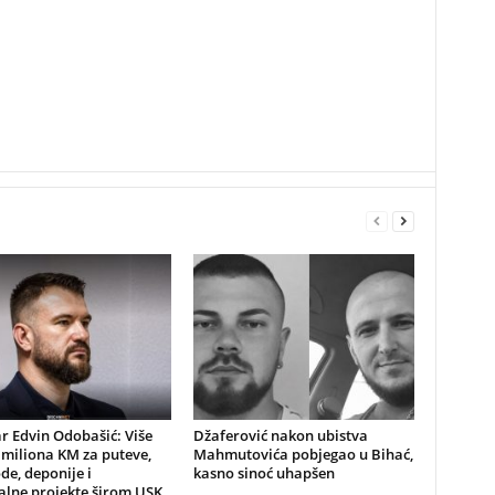
r Edvin Odobašić: Više
Džaferović nakon ubistva
 miliona KM za puteve,
Mahmutovića pobjegao u Bihać,
e, deponije i
kasno sinoć uhapšen
lne projekte širom USK