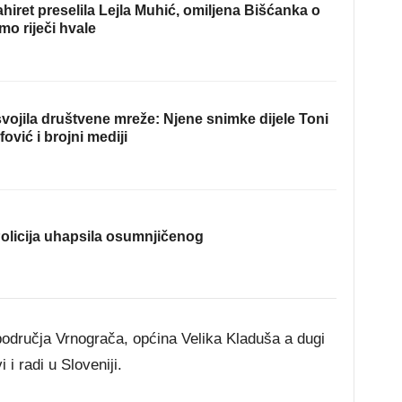
hiret preselila Lejla Muhić, omiljena Bišćanka o
mo riječi hvale
ojila društvene mreže: Njene snimke dijele Toni
fović i brojni mediji
olicija uhapsila osumnjičenog
odručja Vrnograča, općina Velika Kladuša a dugi
i radi u Sloveniji.