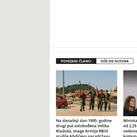
POVEZANI ČLANCI
VIŠE OD AUTORA
Na današnji dan 1995. godine
Minista
drugi put oslobođena Velika
od 2,25
Kladuša, snage Armije RBiH
vodovod
srušile Abdićevu paradržavu
komuna