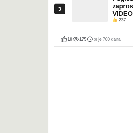
zapros
3
VIDEO
237
10
175
prije 780 dana