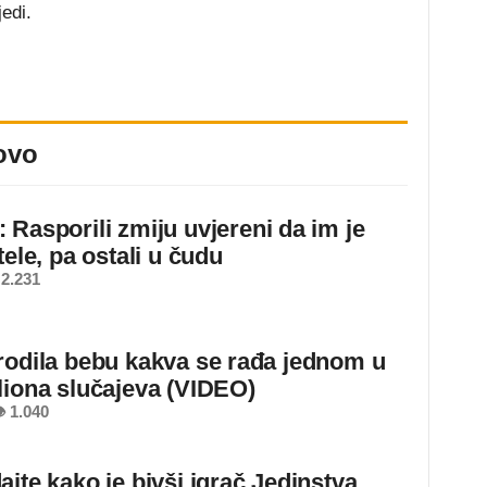
edi.
ovo
 Rasporili zmiju uvjereni da im je
tele, pa ostali u čudu
2.231
rodila bebu kakva se rađa jednom u
liona slučajeva (VIDEO)
 1.040
ajte kako je bivši igrač Jedinstva