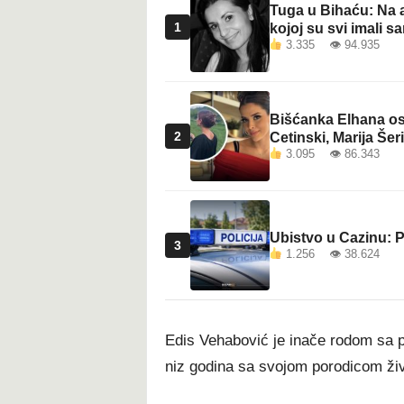
Tuga u Bihaću: Na a
1
kojoj su svi imali sa
3.335 👁 94.935
Bišćanka Elhana osv
2
Cetinski, Marija Šeri
3.095 👁 86.343
Ubistvo u Cazinu: P
3
1.256 👁 38.624
Edis Vehabović je inače rodom sa p
niz godina sa svojom porodicom živi 