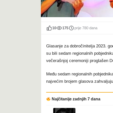
t
10
175
prije 780 dana
Glasanje za dobročinitelja 2023. god
su bili sedam regionalnih pobjednika
večerašnjoj ceremoniji proglašen Do
Među sedam regionalnih pobjednika 
najvećim brojem glasova zahvaljuj
Najčitanije zadnjih 7 dana