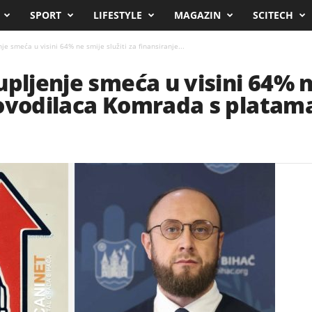
SPORT
LIFESTYLE
MAGAZIN
SCITECH
je smeća u visini 64% ne smije služiti za finansiranje...
pljenje smeća u visini 64% ne
ovodilaca Komrada s platama