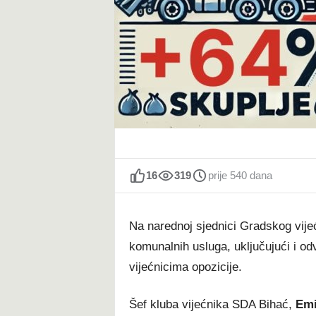
t
16
319
prije 540 dana
Na narednoj sjednici Gradskog vijeć
komunalnih usluga, uključujući i o
vijećnicima opozicije.
Šef kluba vijećnika SDA Bihać,
Emi