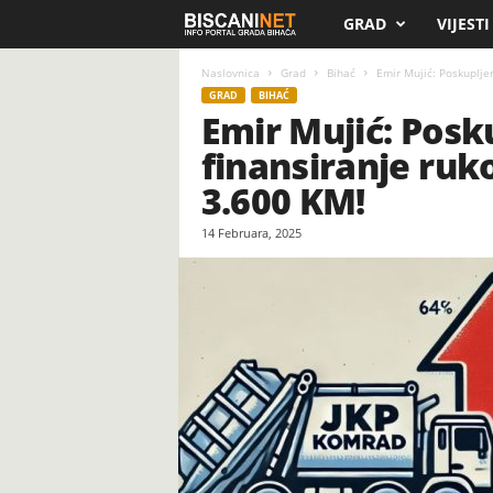
GRAD
VIJESTI
B
i
Naslovnica
Grad
Bihać
Emir Mujić: Poskupljen
GRAD
BIHAĆ
Emir Mujić: Posku
s
finansiranje ruk
c
3.600 KM!
a
14 Februara, 2025
n
i
.
n
e