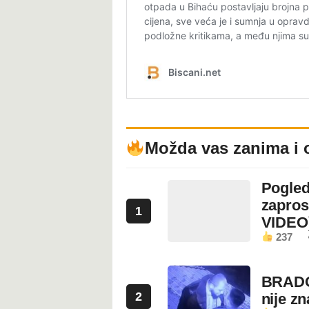
Možda vas zanima i 
Pogled
zapros
1
VIDEO
237
BRADO
2
nije z