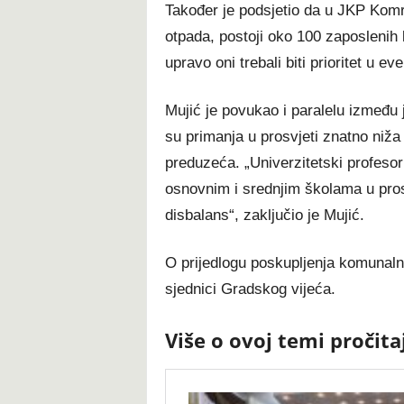
Također je podsjetio da u JKP Komrad
otpada, postoji oko 100 zaposlenih 
upravo oni trebali biti prioritet u e
Mujić je povukao i paralelu između j
su primanja u prosvjeti znatno niž
preduzeća. „Univerzitetski profesor 
osnovnim i srednjim školama u pros
disbalans“, zaključio je Mujić.
O prijedlogu poskupljenja komunalnih
sjednici Gradskog vijeća.
Više o ovoj temi pročita