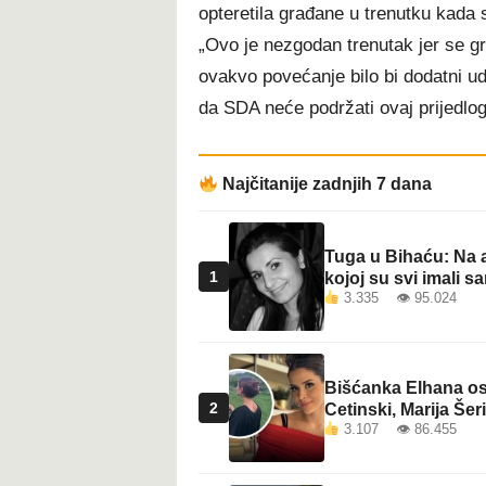
opteretila građane u trenutku kada 
„Ovo je nezgodan trenutak jer se gr
ovakvo povećanje bilo bi dodatni ud
da SDA neće podržati ovaj prijedlog
Najčitanije zadnjih 7 dana
Tuga u Bihaću: Na a
1
kojoj su svi imali sa
3.335 👁 95.024
Bišćanka Elhana osv
2
Cetinski, Marija Šeri
3.107 👁 86.455