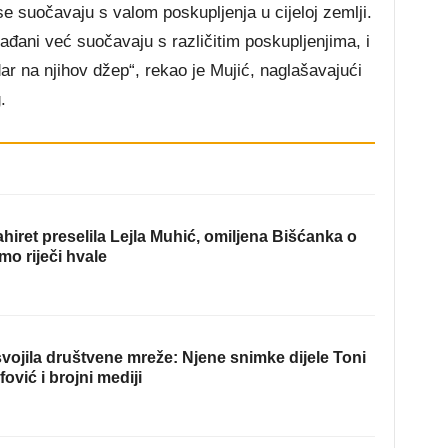
se suočavaju s valom poskupljenja u cijeloj zemlji.
ađani već suočavaju s različitim poskupljenjima, i
ar na njihov džep“, rekao je Mujić, naglašavajući
.
hiret preselila Lejla Muhić, omiljena Bišćanka o
mo riječi hvale
ojila društvene mreže: Njene snimke dijele Toni
fović i brojni mediji