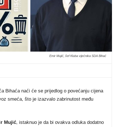
Emir Mujić, šef Kluba vijećnika SDA Bihać
a Bihaća naći će se prijedlog o povećanju cijena
dvoz smeća, što je izazvalo zabrinutost među
r Mujić
, istaknuo je da bi ovakva odluka dodatno