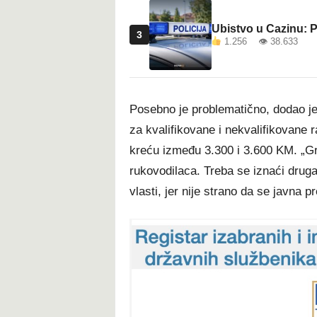
Ubistvo u Cazinu: P
3
1.256 👁 38.633
Posebno je problematično, dodao je
za kvalifikovane i nekvalifikovane r
kreću između 3.300 i 3.600 KM. „Gra
rukovodilaca. Treba se iznaći druga
vlasti, jer nije strano da se javna p