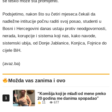
se teško može šta promijeniti.
Podsjetimo, nakon što su četiri mjeseca čekali da
nadležne intitucije počnu raditi svoj posao, studenti u
Bosni i Hercegovini danas ustaju protiv neodgovornosti,
nerada, korupcije i sistema koji nas, kako navode,
sistemski ubija, od Donje Jablanice, Konjica, Fojnice do
cijele BiH.
(avaz.ba)
Možda vas zanima i ovo
“Komšija koji je mlađi od mene preko
1
20 godina me danima spopadao”
11
👁 677