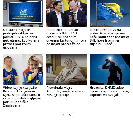
Od sutra moguće
Rubio komentarisao
Zenica prva povukla
podnijeti zahtjev za
utakmicu BiH – SAD:
potez: Gradska uprava
povrat PDV-a na prvu
Zeznuli su nas s tim
neće raditi zbog utakmice
nekretninu: Evo ko ima
crvenim kartonom, mora
BiH, hoće li primjer
pravo i pod kojim
postojati proces žalbe
slijediti i Bihać?
uslovima
Video koji je raznježio
Preminula Mejra
Hrvatska: DHMZ izdao
Bosnu i Hercegovinu:
Ahmetlić, majka osnivača
upozorenja za više regija,
Djeca sa poteškoćama u
HIFA grupacije
toplotni val sve jači
razvoju poslala najljepšu
poruku podrške
Zmajevima