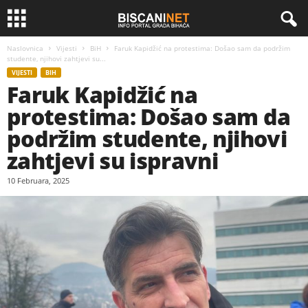
Naslovnica
Vijesti
BiH
Faruk Kapidžić na protestima: Došao sam da podržim
studente, njihovi zahtjevi su...
VIJESTI
BIH
Faruk Kapidžić na
protestima: Došao sam da
podržim studente, njihovi
zahtjevi su ispravni
10 Februara, 2025