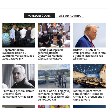
POVEZANI ČLANCI
VIŠE OD AUTORA
Napetosti tokom
Hiljade ljudi ispratile
TRUMP STJERAN U KUT:
svadbene kolone u
generala Ramiza
Svaki preostali izlaz iz rata
Zvorniku: Verbalni sukob
Drekovića: Klanjana
s Iranom izgledat će kao
zbog zastave BiH
dženaza na Vlakovu
teški poraz
Preminuo general Ramiz
Fikretu Hodžiću i njegovoj
Zabranjen pozdrav “Za
Dreković, ratni
kompaniji “Srebrena
dom spremni” i simboli
komandant Armije RBiH
malina” biće vraćeno više
Armije BiH, predviđene i
od 400.000 KM
kazne zatvora