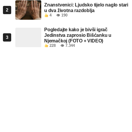
Znanstvenici: Ljudsko tijelo naglo stari
2
u dva životna razdoblja
4
👁 190
Pogledajte kako je bivši igrač
Jedinstva zaprosio Bišćanku u
3
Njemačkoj (FOTO + VIDEO)
228
👁 7.344