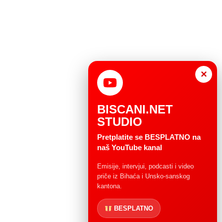
×
BISCANI.NET
STUDIO
Pretplatite se BESPLATNO na
naš YouTube kanal
Emisije, intervjui, podcasti i video
priče iz Bihaća i Unsko-sanskog
kantona.
BESPLATNO