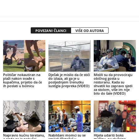
POVEZANI ČLANCI
VIŠE OD AUTORA
Političar nokautiran na
Dječak je mislio da će stići
Mislili su da provociraju
plaži nakon svađe s
do izlaza, ali ga je u
običnog gosta u
kupačima, prijetio da će
posljednjem trenutku
restoranu. Kada su
ih poslati u bolnicu
sustigla prepreka (VIDEO)
shvatili ko zapravo sjedi
za stolom, više im nije
bilo do šale (VIDEO)
Napravio kućnu teretanu,
Nabildani momci su se
Htjela udariti boks
a onda ga je pokušaj
smijali “čistaču” u
mašinu, pa slučajno