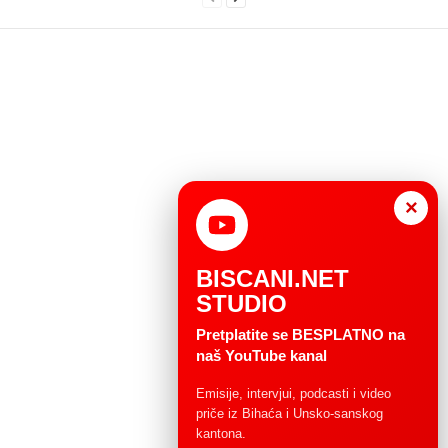
×
BISCANI.NET
STUDIO
Pretplatite se BESPLATNO na
naš YouTube kanal
Emisije, intervjui, podcasti i video
priče iz Bihaća i Unsko-sanskog
kantona.