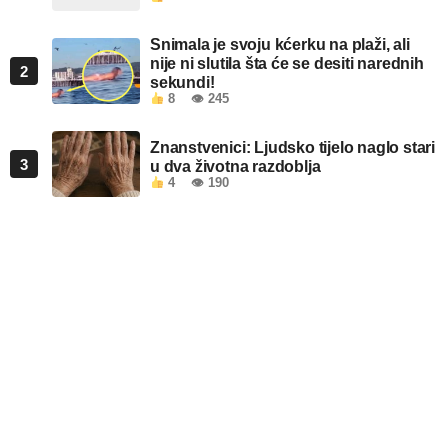
Snimala je svoju kćerku na plaži, ali
nije ni slutila šta će se desiti narednih
2
sekundi!
8
👁 245
Znanstvenici: Ljudsko tijelo naglo stari
3
u dva životna razdoblja
4
👁 190