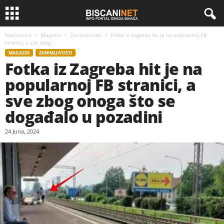
Naslovnica
Magazin
Zanimljivosti
Fotka iz Zagreba hit je na popularnoj FB
stranici, a sve zbog...
MAGAZIN
ZANIMLJIVOSTI
Fotka iz Zagreba hit je na
popularnoj FB stranici, a
sve zbog onoga što se
događalo u pozadini
24 Juna, 2024