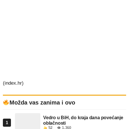
(index.hr)
Možda vas zanima i ovo
Vedro u BiH, do kraja dana povećanje
1
oblačnosti
52
👁 1.360