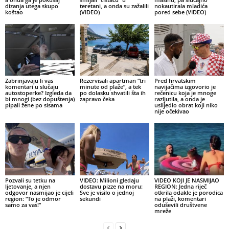
dizanja utega skupo
teretani, a onda su zažalili
nokautirala mladića
koštao
(VIDEO)
pored sebe (VIDEO)
Zabrinjavaju li vas
Rezervisali apartman “tri
Pred hrvatskim
komentari u slučaju
minute od plaže”, a tek
navijačima izgovorio je
autostoperke? Izgleda da
po dolasku shvatili šta ih
rečenicu koja je mnoge
bi mnogi (bez dopuštenja)
zapravo čeka
razljutila, a onda je
pipali žene po sisama
uslijedio obrat koji niko
nije očekivao
Pozvali su tetku na
VIDEO: Milioni gledaju
VIDEO KOJI JE NASMIJAO
ljetovanje, a njen
dostavu pizze na moru:
REGION: Jedna riječ
odgovor nasmijao je cijeli
Sve je visilo o jednoj
otkrila odakle je porodica
region: “To je odmor
sekundi
na plaži, komentari
samo za vas!”
oduševili društvene
mreže