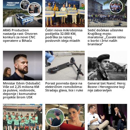
ARAS Production
Četiri nova mikrobiznisa
Sedić dočekao učesnike
nastavlja rast: Otvoren
podijelila 32.000 KM,
Krajiškog moto-
konkurs za nove CNC
podrška za razvoj
maratona: „Čuvate istinu
operatere u Bihaću
poslovnih ideja mladih
o borbi i žrtvi naših
branilaca“
Ministar Edvin Odobašić:
Porast povreda djece na
General Izet Nanić: Heroj
Više od 2,25 miliona KM
električnim romobilima:
Bosne i Hercegovine koji
za puteve, vodovode,
Stradaju glava, lice i ruke
nije zaboravljen
deponije i komunalne
projekte širom USK