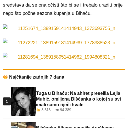
sredstava da se ona očisti što bi se i trebalo uraditi prije
nego što počne sezona kupanja u Bihaću.
Najčitanije zadnjih 7 dana
Tuga u Bihaću: Na ahiret preselila Lejla
Muhić, omiljena Bišćanka o kojoj su svi
1
imali samo riječi hvale
3.313 👁 94.389
Bišćanka Elhana osvojila društvene