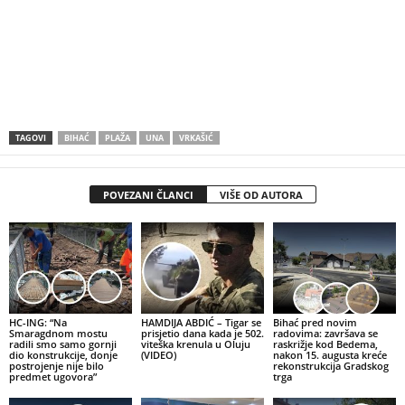
TAGOVI
BIHAĆ
PLAŽA
UNA
VRKAŠIĆ
POVEZANI ČLANCI
VIŠE OD AUTORA
HC-ING: “Na
HAMDIJA ABDIĆ – Tigar se
Bihać pred novim
Smaragdnom mostu
prisjetio dana kada je 502.
radovima: završava se
radili smo samo gornji
viteška krenula u Oluju
raskrižje kod Bedema,
dio konstrukcije, donje
(VIDEO)
nakon 15. augusta kreće
postrojenje nije bilo
rekonstrukcija Gradskog
predmet ugovora”
trga