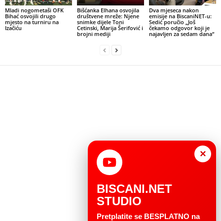
Mladi nogometaši OFK
Bišćanka Elhana osvojila
Dva mjeseca nakon
Bihać osvojili drugo
društvene mreže: Njene
emisije na BiscaniNET-u:
mjesto na turniru na
snimke dijele Toni
Sedić poručio „Još
Izačiću
Cetinski, Marija Šerifović i
čekamo odgovor koji je
brojni mediji
najavljen za sedam dana“
×
BISCANI.NET
STUDIO
Pretplatite se BESPLATNO na