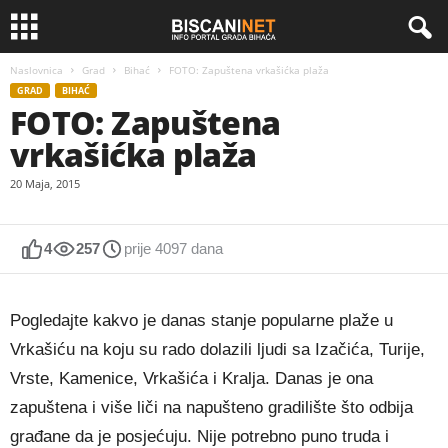
Naslovnica
Grad
Bihać
FOTO: Zapuštena vrkašićka plaža
GRAD
BIHAĆ
FOTO: Zapuštena
vrkašićka plaža
20 Maja, 2015
4
257
prije 4097 dana
Pogledajte kakvo je danas stanje popularne plaže u
Vrkašiću na koju su rado dolazili ljudi sa Izačića, Turije,
Vrste, Kamenice, Vrkašića i Kralja. Danas je ona
zapuštena i više liči na napušteno gradilište što odbija
građane da je posjećuju. Nije potrebno puno truda i