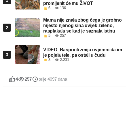
1
promijenit će mu ŽIVOT
6
👁 136
Mama nije znala zbog čega je grobno
mjesto njenog sina uvijek zeleno,
2
rasplakala se kad je saznala istinu
5
👁 257
VIDEO: Rasporili zmiju uvjereni da im
3
je pojela tele, pa ostali u čudu
8
👁 2.231
4
257
prije 4097 dana