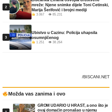
mreže: Njene snimke dijele Toni Cetinski,
2
Marija Šerifović i brojni mediji
3.067 👁 85.231
Ubistvo u Cazinu: Policija uhapsila
3
osumnjičenog
1.251 👁 38.264
/BISCANI.NET
Možda vas zanima i ovo
GROM UDARIO U HRAST, a ono što je
ovaj domaćin pronašao u njemu