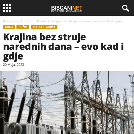
Naslovnica
Grad
Bužim
Krajina bez struje narednih dana – evo kad i gdje
GRAD
BUŽIM
VELIKA KLADUŠA
Krajina bez struje
narednih dana – evo kad i
gdje
20 Maja, 2023