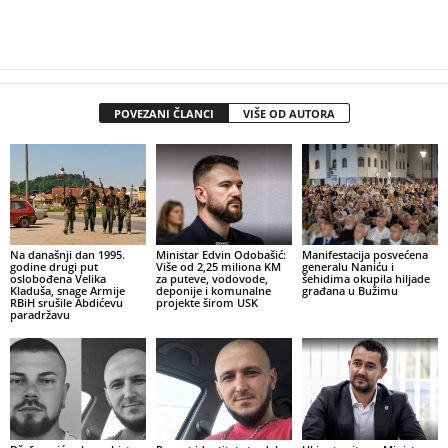
POVEZANI ČLANCI
VIŠE OD AUTORA
Na današnji dan 1995.
Ministar Edvin Odobašić:
Manifestacija posvećena
godine drugi put
Više od 2,25 miliona KM
generalu Naniću i
oslobođena Velika
za puteve, vodovode,
šehidima okupila hiljade
Kladuša, snage Armije
deponije i komunalne
građana u Bužimu
RBiH srušile Abdićevu
projekte širom USK
paradržavu