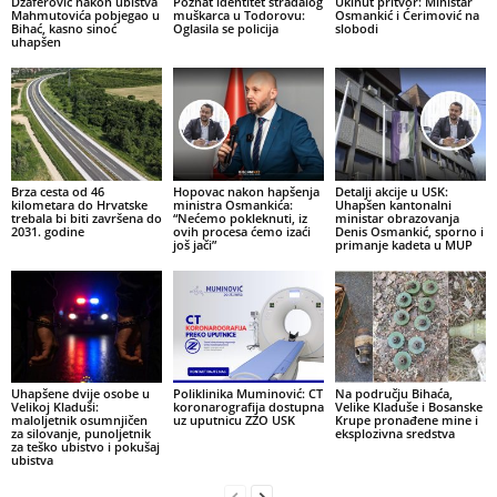
Džaferović nakon ubistva
Poznat identitet stradalog
Ukinut pritvor: Ministar
Mahmutovića pobjegao u
muškarca u Todorovu:
Osmankić i Ćerimović na
Bihać, kasno sinoć
Oglasila se policija
slobodi
uhapšen
Brza cesta od 46
Hopovac nakon hapšenja
Detalji akcije u USK:
kilometara do Hrvatske
ministra Osmankića:
Uhapšen kantonalni
trebala bi biti završena do
“Nećemo pokleknuti, iz
ministar obrazovanja
2031. godine
ovih procesa ćemo izaći
Denis Osmankić, sporno i
još jači”
primanje kadeta u MUP
Uhapšene dvije osobe u
Poliklinika Muminović: CT
Na području Bihaća,
Velikoj Kladuši:
koronarografija dostupna
Velike Kladuše i Bosanske
maloljetnik osumnjičen
uz uputnicu ZZO USK
Krupe pronađene mine i
za silovanje, punoljetnik
eksplozivna sredstva
za teško ubistvo i pokušaj
ubistva