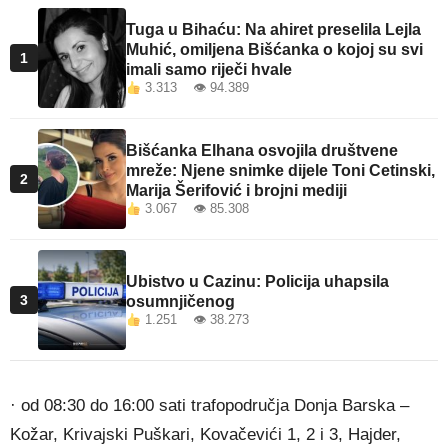
Tuga u Bihaću: Na ahiret preselila Lejla
Muhić, omiljena Bišćanka o kojoj su svi
1
imali samo riječi hvale
3.313 👁 94.389
Bišćanka Elhana osvojila društvene
mreže: Njene snimke dijele Toni Cetinski,
2
Marija Šerifović i brojni mediji
3.067 👁 85.308
Ubistvo u Cazinu: Policija uhapsila
3
osumnjičenog
1.251 👁 38.273
· od 08:30 do 16:00 sati trafopodručja Donja Barska –
Kožar, Krivajski Puškari, Kovačevići 1, 2 i 3, Hajder,