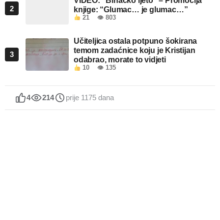
VIDEO: “Bihaćko ljeto” – Promocija
2
knjige: “Glumac… je glumac…”
21
👁 803
Učiteljica ostala potpuno šokirana
temom zadaćnice koju je Kristijan
3
odabrao, morate to vidjeti
10
👁 135
4
214
prije 1175 dana