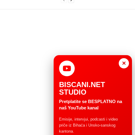
×
BISCANI.NET
STUDIO
Pretplatite se BESPLATNO na
naš YouTube kanal
Emisije, intervjui, podcasti i video
priče iz Bihaća i Unsko-sanskog
kantona.