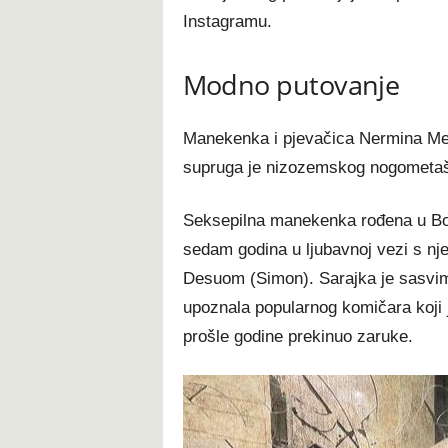
Instagramu.
Modno putovanje
Manekenka i pjevačica Nermina Meki
supruga je nizozemskog nogometaša
Seksepilna manekenka rođena u Bosn
sedam godina u ljubavnoj vezi s 
Desuom (Simon). Sarajka je sasvim
upoznala popularnog komičara koji j
prošle godine prekinuo zaruke.