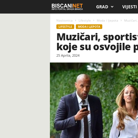
GRAD
VIJESTI
B
i
Naslovnica
Lifestyle
Moda i ljepota
Muzičari,
LIFESTYLE
MODA I LJEPOTA
Muzičari, sportis
s
koje su osvojile
c
25 Aprila, 2024
a
n
i
.
n
e