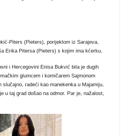
ć-Piters (Pieters), porijeklom iz Sarajeva,
 Erika Pitersa (Pieters) s kojim ima kćerku.
i i Hercegovini Enisa Bukvić bila je dugih
njemačkim glumcem i komičarem Sajmonom
 slučajno, radeći kao manekenka u Majamiju,
e u taj grad došao na odmor. Par je, nažalost,