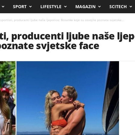
SPORT
LIFESTYLE
MAGAZIN
SCITECH
 sportisti, producenti ljube naše ljepotice: Bosanke koje su osvojile poznate svjetske...
ti, producenti ljube naše lje
 poznate svjetske face