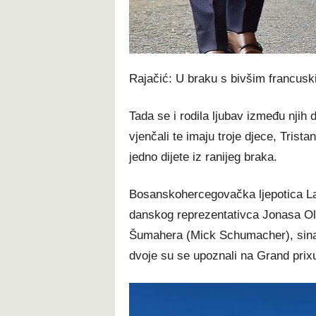
Rajačić: U braku s bivšim francus
Tada se i rodila ljubav između njih 
vjenčali te imaju troje djece, Tristan
jedno dijete iz ranijeg braka.
Bosanskohercegovačka ljepotica La
danskog reprezentativca Jonasa Ol
Šumahera (Mick Schumacher), sina
dvoje su se upoznali na Grand prixu 