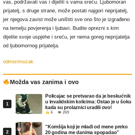
vas, podržavati vas i dijeliti s vama sreću. Ljubomoran
prijatelj, s druge strane, može postati najgori neprijatelj,
jer njegova zavist može uništiti sve ono što je izgrađeno
na temelju povjerenja i ljubavi. Budite oprezni s kim
dijelite svoje uspjehe i sreću, jer nema goreg neprijatelja
od ljubomornog prijatelja.
odmorimozak
Možda vas zanima i ovo
Policajac se pretvarao da je beskućnik
u invalidskim kolicima: Ostao je u šoku
1
kada su prolaznici uradili ovo!
6
👁 269
“Komšija koji je mlađi od mene preko
2
20 godina me danima spopadao”