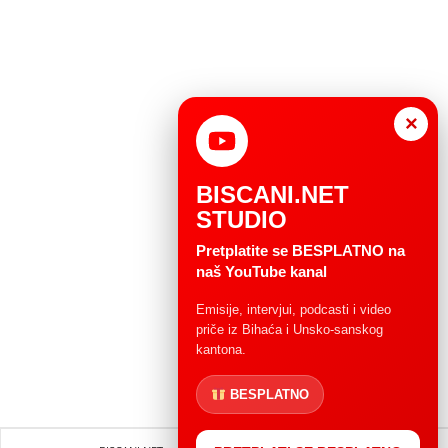
×
BISCANI.NET
STUDIO
Pretplatite se BESPLATNO na
naš YouTube kanal
Emisije, intervjui, podcasti i video
priče iz Bihaća i Unsko-sanskog
kantona.
BESPLATNO