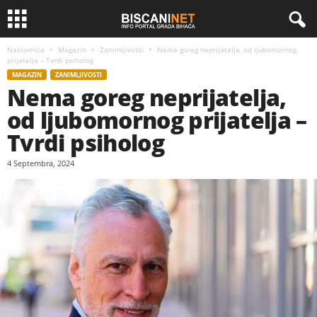
Naslovnica
Magazin
Zanimljivosti
Nema goreg neprijatelja, od ljubomornog
prijatelja – Tvrdi psiholog
MAGAZIN
ZANIMLJIVOSTI
Nema goreg neprijatelja,
od ljubomornog prijatelja –
Tvrdi psiholog
4 Septembra, 2024