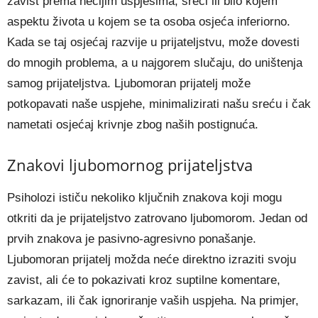
zavist prema nečijim uspjesima, sreći ili bilo kojem
aspektu života u kojem se ta osoba osjeća inferiorno.
Kada se taj osjećaj razvije u prijateljstvu, može dovesti
do mnogih problema, a u najgorem slučaju, do uništenja
samog prijateljstva. Ljubomoran prijatelj može
potkopavati naše uspjehe, minimalizirati našu sreću i čak
nametati osjećaj krivnje zbog naših postignuća.
Znakovi ljubomornog prijateljstva
Psiholozi ističu nekoliko ključnih znakova koji mogu
otkriti da je prijateljstvo zatrovano ljubomorom. Jedan od
prvih znakova je pasivno-agresivno ponašanje.
Ljubomoran prijatelj možda neće direktno izraziti svoju
zavist, ali će to pokazivati kroz suptilne komentare,
sarkazam, ili čak ignoriranje vaših uspjeha. Na primjer,