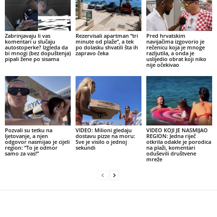
Zabrinjavaju li vas
Rezervisali apartman “tri
Pred hrvatskim
komentari u slučaju
minute od plaže”, a tek
navijačima izgovorio je
autostoperke? Izgleda da
po dolasku shvatili šta ih
rečenicu koja je mnoge
bi mnogi (bez dopuštenja)
zapravo čeka
razljutila, a onda je
pipali žene po sisama
uslijedio obrat koji niko
nije očekivao
Pozvali su tetku na
VIDEO: Milioni gledaju
VIDEO KOJI JE NASMIJAO
ljetovanje, a njen
dostavu pizze na moru:
REGION: Jedna riječ
odgovor nasmijao je cijeli
Sve je visilo o jednoj
otkrila odakle je porodica
region: “To je odmor
sekundi
na plaži, komentari
samo za vas!”
oduševili društvene
mreže