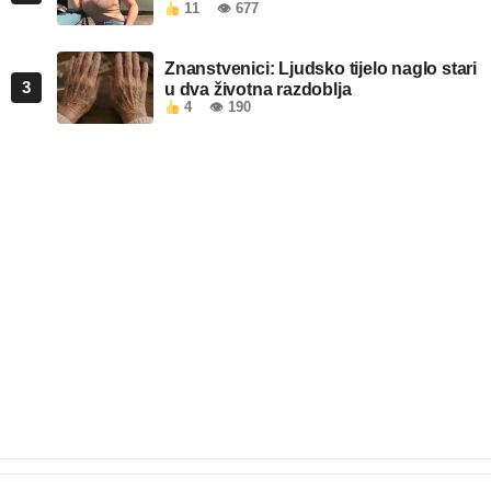
11
👁 677
Znanstvenici: Ljudsko tijelo naglo stari
3
u dva životna razdoblja
4
👁 190