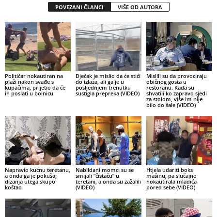
POVEZANI ČLANCI
VIŠE OD AUTORA
Političar nokautiran na
Dječak je mislio da će stići
Mislili su da provociraju
plaži nakon svađe s
do izlaza, ali ga je u
običnog gosta u
kupačima, prijetio da će
posljednjem trenutku
restoranu. Kada su
ih poslati u bolnicu
sustigla prepreka (VIDEO)
shvatili ko zapravo sjedi
za stolom, više im nije
bilo do šale (VIDEO)
Napravio kućnu teretanu,
Nabildani momci su se
Htjela udariti boks
a onda ga je pokušaj
smijali “čistaču” u
mašinu, pa slučajno
dizanja utega skupo
teretani, a onda su zažalili
nokautirala mladića
koštao
(VIDEO)
pored sebe (VIDEO)