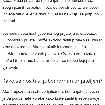
Kada osoba shvati da njen prijatelj nije istinski sretan
zbog njezinih uspjeha, može se početi povlačiti u sebe,
izbjegavati dijeljenje dobrih vijesti i na kraju se potpuno
izolirati.
Još jedna opasnost ljubomornog prijatelja je sabotaža.
Ljubomoran prijatelj može aktivno raditi protiv vas, bilo to
kroz ogovaranje, širenje lažnih informacija ili čak
direktno ometanje vaših planova. Ovakva vrsta izdaje
može biti iznimno bolna jer dolazi od osobe kojoj ste
vjerovali.
Kako se nositi s ljubomornim prijateljem?
Ako prepoznate znakove ljubomore kod prijatelja, važno
je da poduzmete korake kako biste zaštitili sebe i svoje