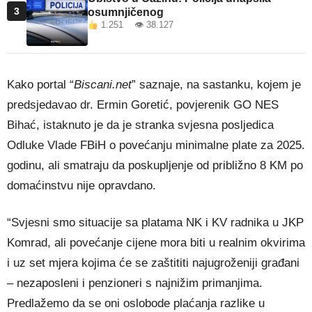
3
osumnjičenog
1.251 👁 38.127
Kako portal “
Biscani.net
” saznaje, na sastanku, kojem je
predsjedavao dr. Ermin Goretić, povjerenik GO NES
Bihać, istaknuto je da je stranka svjesna posljedica
Odluke Vlade FBiH o povećanju minimalne plate za 2025.
godinu, ali smatraju da poskupljenje od približno 8 KM po
domaćinstvu nije opravdano.
“Svjesni smo situacije sa platama NK i KV radnika u JKP
Komrad, ali povećanje cijene mora biti u realnim okvirima
i uz set mjera kojima će se zaštititi najugroženiji građani
– nezaposleni i penzioneri s najnižim primanjima.
Predlažemo da se oni oslobode plaćanja razlike u