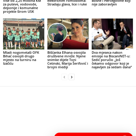
Više od 2,25 miliona KM
električnim romobilima:
Bosne i Hercegovine koji
za puteve, vodovode,
Stradaju glava, lice i ruke
nije zaboravljen
deponije i komunalne
projekte širom USK
Mladi nogometaši OFK
Bišćanka Elhana osvojila
Dva mjeseca nakon
Bihać osvojili drugo
društvene mreže: Njene
emisije na BiscaniNET-u:
mjesto na turniru na
snimke dijele Toni
Sedić poručio „Još
Izačiću
Cetinski, Marija Šerifović i
čekamo odgovor koji je
brojni mediji
najavljen za sedam dana“