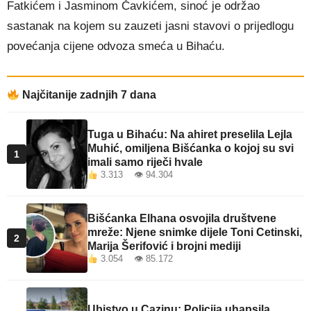
Fatkićem i Jasminom Čavkićem, sinoć je održao
sastanak na kojem su zauzeti jasni stavovi o prijedlogu
povećanja cijene odvoza smeća u Bihaću.
Najčitanije zadnjih 7 dana
Tuga u Bihaću: Na ahiret preselila Lejla
Muhić, omiljena Bišćanka o kojoj su svi
1
imali samo riječi hvale
3.313 👁 94.304
Bišćanka Elhana osvojila društvene
mreže: Njene snimke dijele Toni Cetinski,
2
Marija Šerifović i brojni mediji
3.054 👁 85.172
Ubistvo u Cazinu: Policija uhapsila