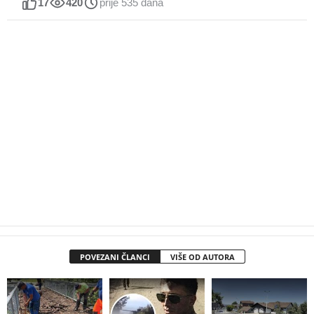
17
420
prije 535 dana
POVEZANI ČLANCI
VIŠE OD AUTORA