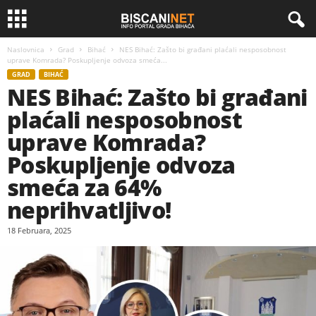
Naslovnica
Grad
Bihać
NES Bihać: Zašto bi građani plaćali nesposobnost
uprave Komrada? Poskupljenje odvoza smeća...
GRAD
BIHAĆ
NES Bihać: Zašto bi građani
plaćali nesposobnost
uprave Komrada?
Poskupljenje odvoza
smeća za 64%
neprihvatljivo!
18 Februara, 2025