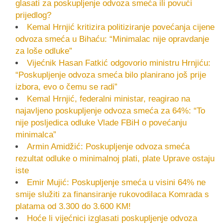
glasati za poskupljenje odvoza smeća ili povući
prijedlog?
Kemal Hrnjić kritizira politiziranje povećanja cijene
odvoza smeća u Bihaću: “Minimalac nije opravdanje
za loše odluke”
Vijećnik Hasan Fatkić odgovorio ministru Hrnjiću:
“Poskupljenje odvoza smeća bilo planirano još prije
izbora, evo o čemu se radi”
Kemal Hrnjić, federalni ministar, reagirao na
najavljeno poskupljenje odvoza smeća za 64%: “To
nije posljedica odluke Vlade FBiH o povećanju
minimalca”
Armin Amidžić: Poskupljenje odvoza smeća
rezultat odluke o minimalnoj plati, plate Uprave ostaju
iste
Emir Mujić: Poskupljenje smeća u visini 64% ne
smije služiti za finansiranje rukovodilaca Komrada s
platama od 3.300 do 3.600 KM!
Hoće li vijećnici izglasati poskupljenje odvoza