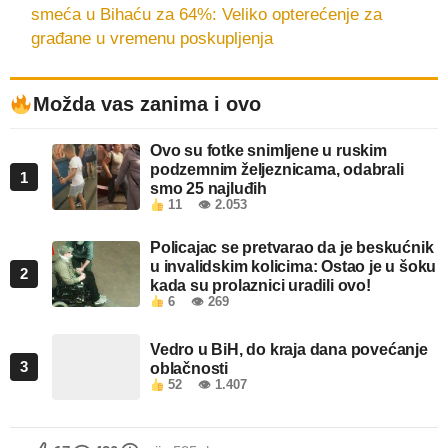
smeća u Bihaću za 64%: Veliko opterećenje za
građane u vremenu poskupljenja
Možda vas zanima i ovo
Ovo su fotke snimljene u ruskim
podzemnim željeznicama, odabrali
1
smo 25 najluđih
11
👁 2.053
Policajac se pretvarao da je beskućnik
u invalidskim kolicima: Ostao je u šoku
2
kada su prolaznici uradili ovo!
6
👁 269
Vedro u BiH, do kraja dana povećanje
3
oblačnosti
52
👁 1.407