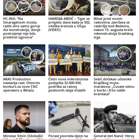
HC-ING: “Na
HAMDIJA ABDIĆ – Tigar se
Bihać pred novim
Smaragdnom mostu
prisjetio dana kada je 502.
radovima: završava se
radili smo samo gornji
viteška krenula u Oluju
raskrižje kod Bedema,
dio konstrukcije, donje
(VIDEO)
nakon 15. augusta kreće
postrojenje nije bilo
rekonstrukcija Gradskog
predmet ugovora”
trga
ARAS Production
Četiri nova mikrobiznisa
Sedić dočekao učesnike
nastavlja rast: Otvoren
podijelila 32.000 KM,
Krajiškog moto-
konkurs za nove CNC
podrška za razvoj
maratona: „Čuvate istinu
operatere u Bihaću
poslovnih ideja mladih
o borbi i žrtvi naših
branilaca“
Ministar Edvin Odobašić:
Porast povreda djece na
General Izet Nanić: Heroj